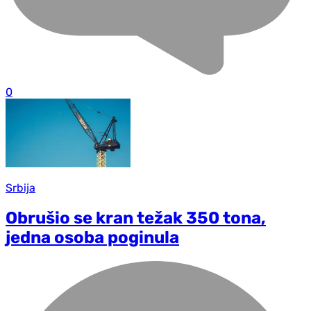
0
Srbija
Obrušio se kran težak 350 tona,
jedna osoba poginula