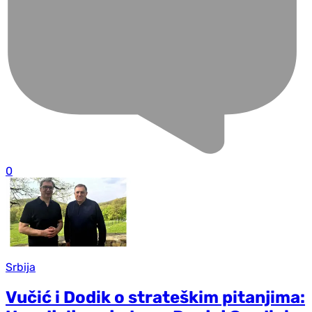
0
Srbija
Vučić i Dodik o strateškim pitanjima: