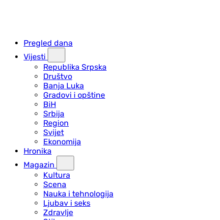
Pregled dana
Vijesti
Republika Srpska
Društvo
Banja Luka
Gradovi i opštine
BiH
Srbija
Region
Svijet
Ekonomija
Hronika
Magazin
Kultura
Scena
Nauka i tehnologija
Ljubav i seks
Zdravlje