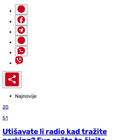
Najnovije
20
51
Utišavate li radio kad tražite