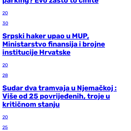
parking? Evo zašto to činite
20
30
Srpski haker upao u MUP,
Ministarstvo finansija i brojne
institucije Hrvatske
20
28
Sudar dva tramvaja u Njemačkoj :
Više od 25 povrijeđenih, troje u
kritičnom stanju
20
25