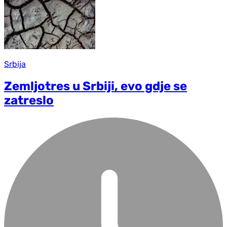
Srbija
Zemljotres u Srbiji, evo gdje se
zatreslo