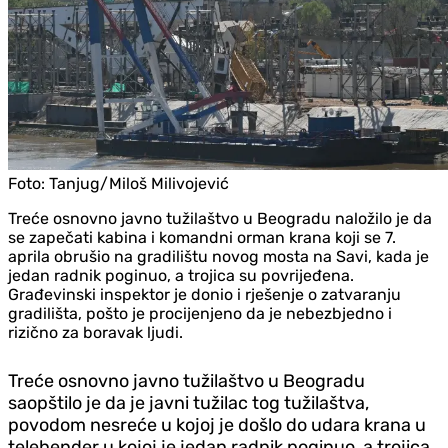
Foto:
Tanjug/Miloš Milivojević
Treće osnovno javno tužilaštvo u Beogradu naložilo je da
se zapečati kabina i komandni orman krana koji se 7.
aprila obrušio na gradilištu novog mosta na Savi, kada je
jedan radnik poginuo, a trojica su povrijeđena.
Građevinski inspektor je donio i rješenje o zatvaranju
gradilišta, pošto je procijenjeno da je nebezbjedno i
rizično za boravak ljudi.
Treće osnovno javno tužilaštvo u Beogradu
saopštilo je da je javni tužilac tog tužilaštva,
povodom nesreće u kojoj je došlo do udara krana u
telehender u kojoj je jedan radnik poginuo, a trojica