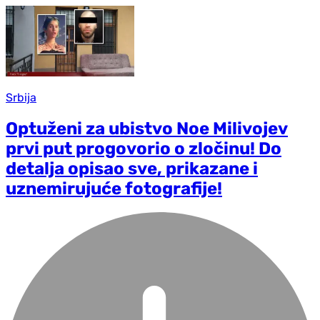
Srbija
Optuženi za ubistvo Noe Milivojev
prvi put progovorio o zločinu! Do
detalja opisao sve, prikazane i
uznemirujuće fotografije!