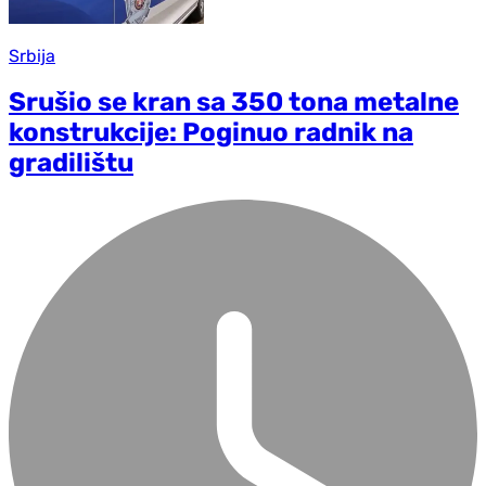
Srbija
Srušio se kran sa 350 tona metalne
konstrukcije: Poginuo radnik na
gradilištu