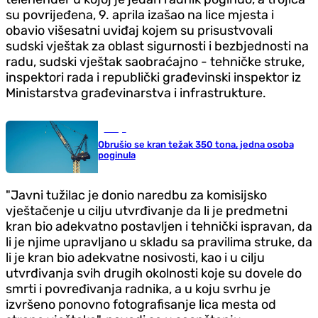
su povrijeđena, 9. aprila izašao na lice mjesta i
obavio višesatni uviđaj kojem su prisustvovali
sudski vještak za oblast sigurnosti i bezbjednosti na
radu, sudski vještak saobraćajno - tehničke struke,
inspektori rada i republički građevinski inspektor iz
Ministarstva građevinarstva i infrastrukture.
Srbija
Obrušio se kran težak 350 tona, jedna osoba
poginula
"Javni tužilac je donio naredbu za komisijsko
vještačenje u cilju utvrđivanje da li je predmetni
kran bio adekvatno postavljen i tehnički ispravan, da
li je njime upravljano u skladu sa pravilima struke, da
li je kran bio adekvatne nosivosti, kao i u cilju
utvrđivanja svih drugih okolnosti koje su dovele do
smrti i povređivanja radnika, a u koju svrhu je
izvršeno ponovno fotografisanje lica mesta od