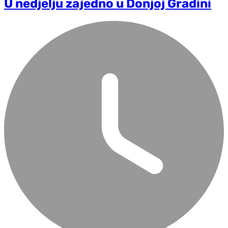
U ned‌jelju zajedno u Donjoj Gradini