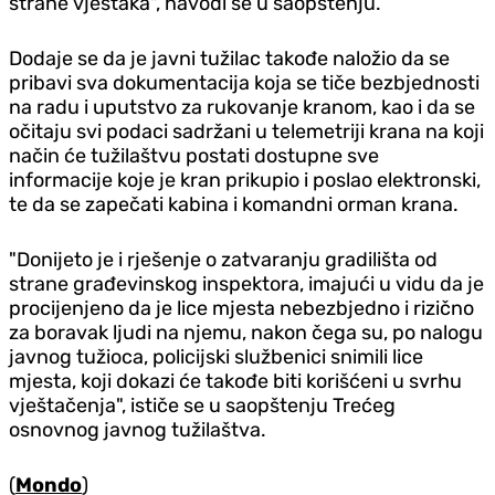
strane vještaka", navodi se u saopštenju.
Dodaje se da je javni tužilac takođe naložio da se
pribavi sva dokumentacija koja se tiče bezbjednosti
na radu i uputstvo za rukovanje kranom, kao i da se
očitaju svi podaci sadržani u telemetriji krana na koji
način će tužilaštvu postati dostupne sve
informacije koje je kran prikupio i poslao elektronski,
te da se zapečati kabina i komandni orman krana.
"Donijeto je i rješenje o zatvaranju gradilišta od
strane građevinskog inspektora, imajući u vidu da je
procijenjeno da je lice mjesta nebezbjedno i rizično
za boravak ljudi na njemu, nakon čega su, po nalogu
javnog tužioca, policijski službenici snimili lice
mjesta, koji dokazi će takođe biti korišćeni u svrhu
vještačenja", ističe se u saopštenju Trećeg
osnovnog javnog tužilaštva.
(
Mondo
)