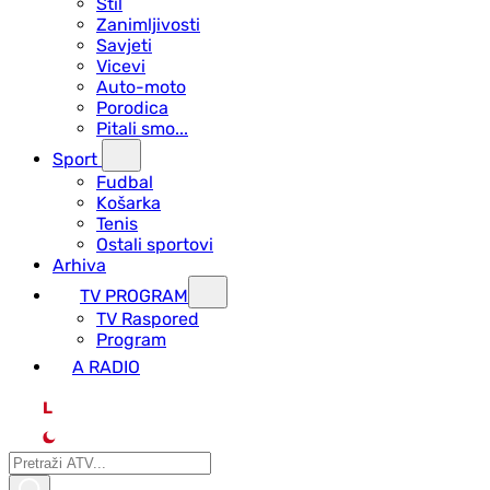
Stil
Zanimljivosti
Savjeti
Vicevi
Auto-moto
Porodica
Pitali smo...
Sport
Fudbal
Košarka
Tenis
Ostali sportovi
Arhiva
TV PROGRAM
ТV Raspored
Program
A RADIO
L