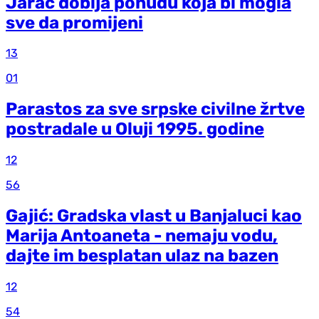
Jarac dobija ponudu koja bi mogla
sve da promijeni
13
01
Parastos za sve srpske civilne žrtve
postradale u Oluji 1995. godine
12
56
Gajić: Gradska vlast u Banjaluci kao
Marija Antoaneta - nemaju vodu,
dajte im besplatan ulaz na bazen
12
54