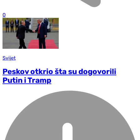
0
Svijet
Peskov otkrio šta su dogovorili
Putin i Tramp