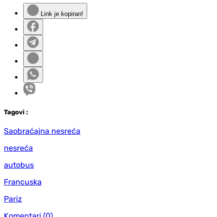
Link je kopiran!
Tag
ovi
:
Saobraćajna nesreća
nesreća
autobus
Francuska
Pariz
Komentari
(0)