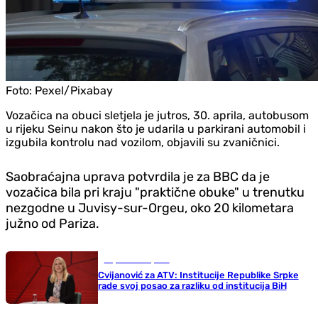
Foto:
Pexel/Pixabay
Vozačica na obuci sletjela je jutros, 30. aprila, autobusom
u rijeku Seinu nakon što je udarila u parkirani automobil i
izgubila kontrolu nad vozilom, objavili su zvaničnici.
Saobraćajna uprava potvrdila je za BBC da je
vozačica bila pri kraju "praktične obuke" u trenutku
nezgodne u Juvisy-sur-Orgeu, oko 20 kilometara
južno od Pariza.
Republika Srpska
Cvijanović za ATV: Institucije Republike Srpke
rade svoj posao za razliku od institucija BiH