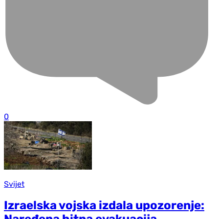
0
Svijet
Izraelska vojska izdala upozorenje:
Naređena hitna evakuacija