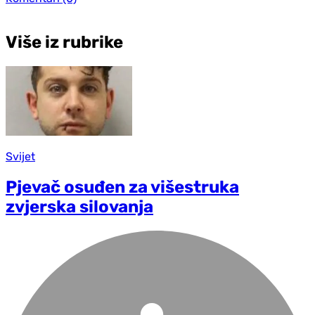
Više iz rubrike
Svijet
Pjevač osuđen za višestruka
zvjerska silovanja