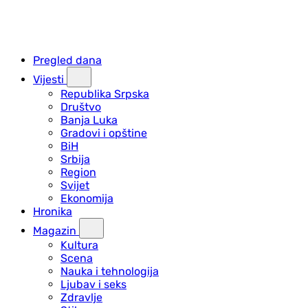
Pregled dana
Vijesti
Republika Srpska
Društvo
Banja Luka
Gradovi i opštine
BiH
Srbija
Region
Svijet
Ekonomija
Hronika
Magazin
Kultura
Scena
Nauka i tehnologija
Ljubav i seks
Zdravlje