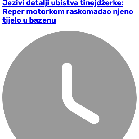
Jezivi detalji ubistva tinejdžerke:
Reper motorkom raskomadao njeno
tijelo u bazenu