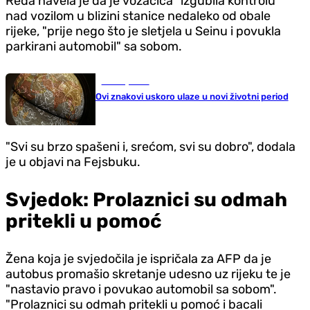
Reda navela je da je vozačica "izgubila kontrolu"
nad vozilom u blizini stanice nedaleko od obale
rijeke, "prije nego što je sletjela u Seinu i povukla
parkirani automobil" sa sobom.
Zanimljivosti
Ovi znakovi uskoro ulaze u novi životni period
"Svi su brzo spašeni i, srećom, svi su dobro", dodala
je u objavi na Fejsbuku.
Svjedok: Prolaznici su odmah
pritekli u pomoć
Žena koja je svjedočila je ispričala za AFP da je
autobus promašio skretanje udesno uz rijeku te je
"nastavio pravo i povukao automobil sa sobom".
"Prolaznici su odmah pritekli u pomoć i bacali