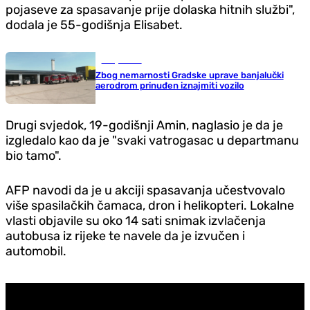
pojaseve za spasavanje prije dolaska hitnih službi",
dodala je 55-godišnja Elisabet.
Banja Luka
Zbog nemarnosti Gradske uprave banjalučki
aerodrom prinuđen iznajmiti vozilo
Drugi svjedok, 19-godišnji Amin, naglasio je da je
izgledalo kao da je "svaki vatrogasac u departmanu
bio tamo".
AFP navodi da je u akciji spasavanja učestvovalo
više spasilačkih čamaca, dron i helikopteri. Lokalne
vlasti objavile su oko 14 sati snimak izvlačenja
autobusa iz rijeke te navele da je izvučen i
automobil.