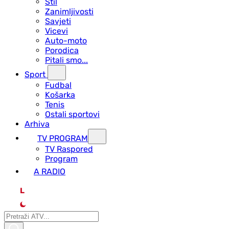
Stil
Zanimljivosti
Savjeti
Vicevi
Auto-moto
Porodica
Pitali smo...
Sport
Fudbal
Košarka
Tenis
Ostali sportovi
Arhiva
TV PROGRAM
ТV Raspored
Program
A RADIO
L