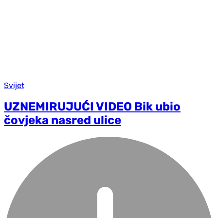
Svijet
UZNEMIRUJUĆI VIDEO Bik ubio
čovjeka nasred ulice