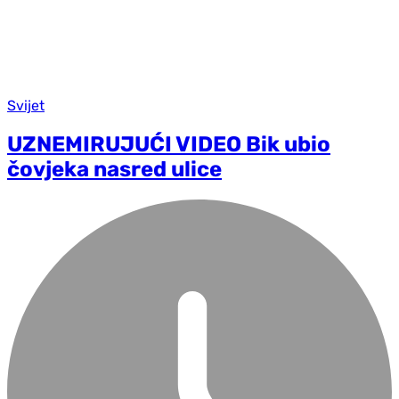
Svijet
UZNEMIRUJUĆI VIDEO Bik ubio
čovjeka nasred ulice