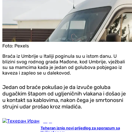
Foto:
Pexels
Braća iz Umbrije u Italiji poginula su u istom danu. U
blizini svog rodnog grada Mađone, kod Umbrije, vježbali
su sa mamcima kada je jedan od golubova pobjegao iz
kaveza i zapleo se u dalekovod.
Jedan od braće pokušao je da izvuče goluba
dugačkim štapom od ugljeničnih vlakana i došao je
u kontakt sa kablovima, nakon čega je smrtonosni
strujni udar prošao kroz mladića.
Svijet
Teheran iznio novi prijedlog za sporazum sa