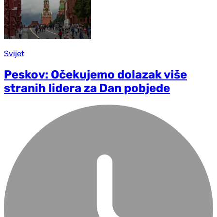
Svijet
Peskov: Očekujemo dolazak više
stranih lidera za Dan pobjede