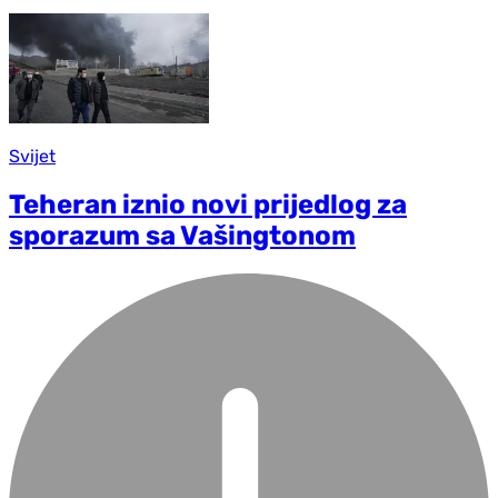
Svijet
Teheran iznio novi prijedlog za
sporazum sa Vašingtonom