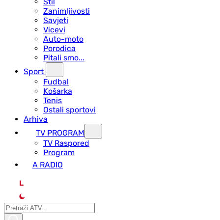
Stil
Zanimljivosti
Savjeti
Vicevi
Auto-moto
Porodica
Pitali smo...
Sport
Fudbal
Košarka
Tenis
Ostali sportovi
Arhiva
TV PROGRAM
ТV Raspored
Program
A RADIO
L