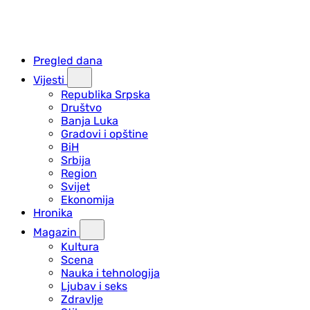
Pregled dana
Vijesti
Republika Srpska
Društvo
Banja Luka
Gradovi i opštine
BiH
Srbija
Region
Svijet
Ekonomija
Hronika
Magazin
Kultura
Scena
Nauka i tehnologija
Ljubav i seks
Zdravlje