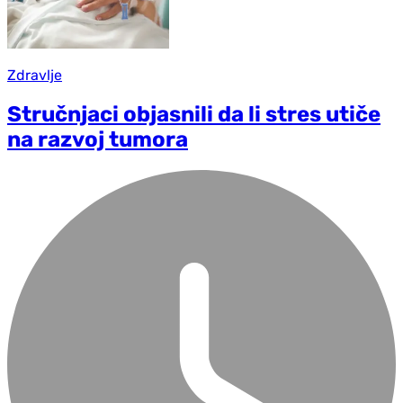
Zdravlje
Stručnjaci objasnili da li stres utiče
na razvoj tumora