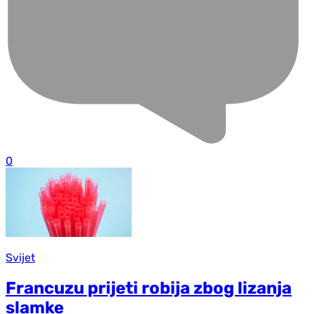
0
Svijet
Francuzu prijeti robija zbog lizanja
slamke