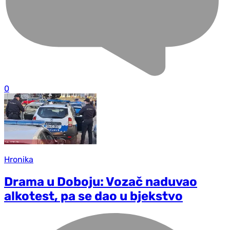
0
Hronika
Drama u Doboju: Vozač naduvao
alkotest, pa se dao u bjekstvo