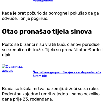
Vašingtonom
Kada je brat požurio da pomogne i pokušao da ga
odvuče, i on je poginuo.
Otac pronašao tijela sinova
Pošto se blizanci nisu vratili kući, članovi porodice
su krenuli da ih traže. Tijela su pronašli otac Đorđo i
ujak.
Hronika
Šestočlana grupa iz Sarajeva varala preduzeća
širom BiH
Braća su ležala mrtva na zemlji, držeći se za ruke.
Rođeni su zajedno i umrli zajedno - samo nekoliko
dana prije 23. rođendana.