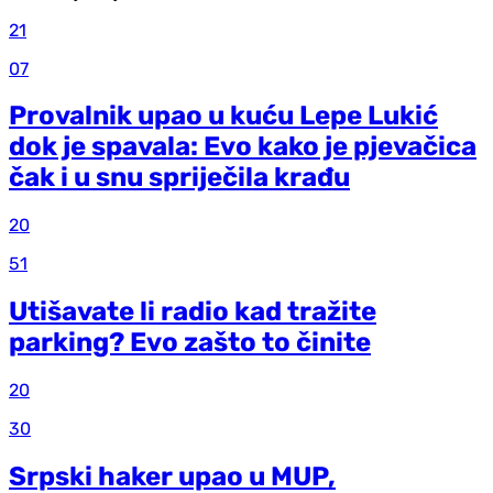
21
07
Provalnik upao u kuću Lepe Lukić
dok je spavala: Evo kako je pjevačica
čak i u snu spriječila krađu
20
51
Utišavate li radio kad tražite
parking? Evo zašto to činite
20
30
Srpski haker upao u MUP,