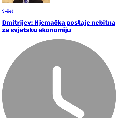
Svijet
Dmitrijev: Njemačka postaje nebitna
za svjetsku ekonomiju