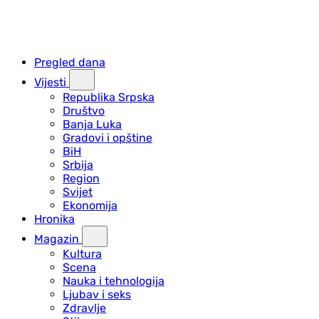
Pregled dana
Vijesti
Republika Srpska
Društvo
Banja Luka
Gradovi i opštine
BiH
Srbija
Region
Svijet
Ekonomija
Hronika
Magazin
Kultura
Scena
Nauka i tehnologija
Ljubav i seks
Zdravlje