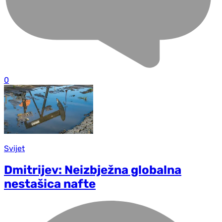
0
Svijet
Dmitrijev: Neizbježna globalna
nestašica nafte