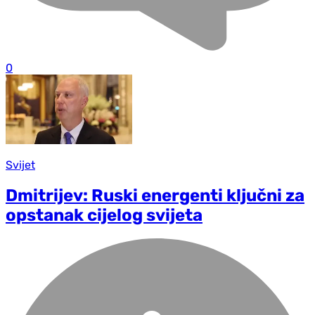
0
Svijet
Dmitrijev: Ruski energenti ključni za
opstanak cijelog svijeta