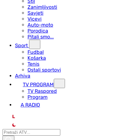
Stil
Zanimljivosti
Savjeti
Vicevi
Auto-moto
Porodica
Pitali smo...
Sport
Fudbal
Košarka
Tenis
Ostali sportovi
Arhiva
TV PROGRAM
ТV Raspored
Program
A RADIO
L