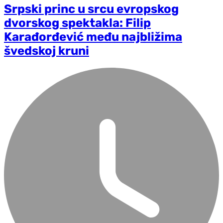
Srpski princ u srcu evropskog
dvorskog spektakla: Filip
Karađorđević među najbližima
švedskoj kruni