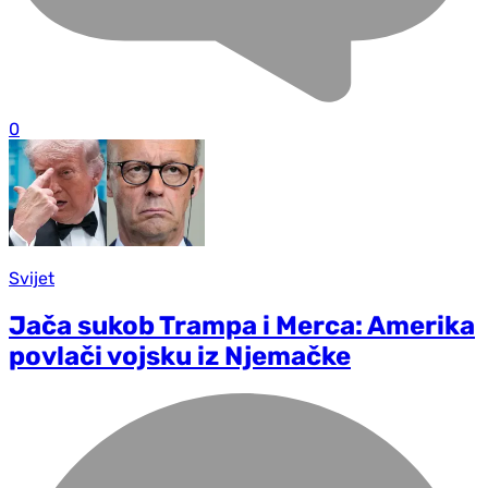
0
Svijet
Jača sukob Trampa i Merca: Amerika
povlači vojsku iz Njemačke