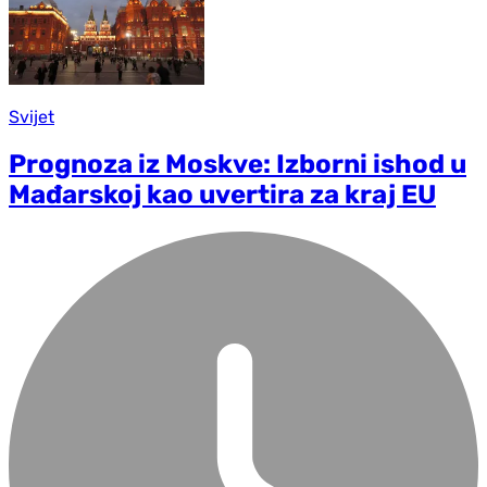
Svijet
Prognoza iz Moskve: Izborni ishod u
Mađarskoj kao uvertira za kraj EU