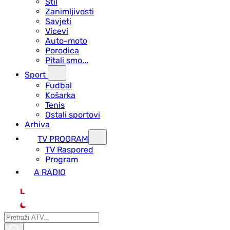
Stil
Zanimljivosti
Savjeti
Vicevi
Auto-moto
Porodica
Pitali smo...
Sport
Fudbal
Košarka
Tenis
Ostali sportovi
Arhiva
TV PROGRAM
ТV Raspored
Program
A RADIO
L