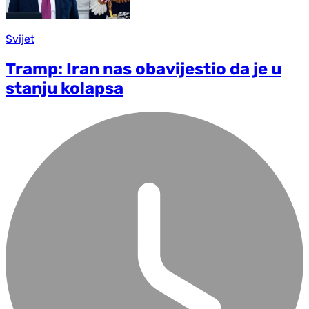
Svijet
Tramp: Iran nas obavijestio da je u
stanju kolapsa