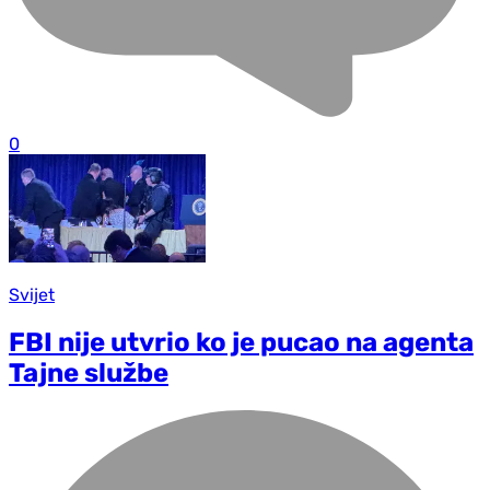
0
Svijet
FBI nije utvrio ko je pucao na agenta
Tajne službe