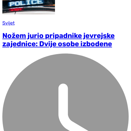
Svijet
Nožem jurio pripadnike jevrejske
zajednice: Dvije osobe izbodene