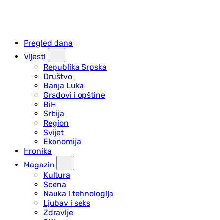
Pregled dana
Vijesti
Republika Srpska
Društvo
Banja Luka
Gradovi i opštine
BiH
Srbija
Region
Svijet
Ekonomija
Hronika
Magazin
Kultura
Scena
Nauka i tehnologija
Ljubav i seks
Zdravlje