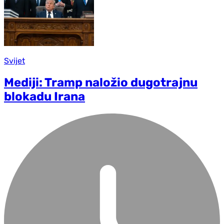
Svijet
Mediji: Tramp naložio dugotrajnu
blokadu Irana