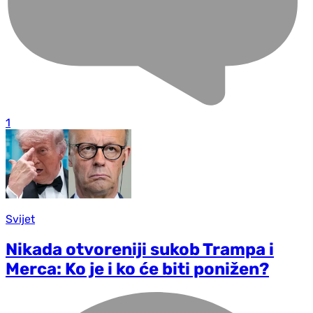
1
Svijet
Nikada otvoreniji sukob Trampa i
Merca: Ko je i ko će biti ponižen?