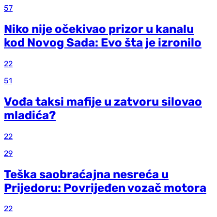
57
Niko nije očekivao prizor u kanalu
kod Novog Sada: Evo šta je izronilo
22
51
Vođa taksi mafije u zatvoru silovao
mladića?
22
29
Teška saobraćajna nesreća u
Prijedoru: Povrijeđen vozač motora
22