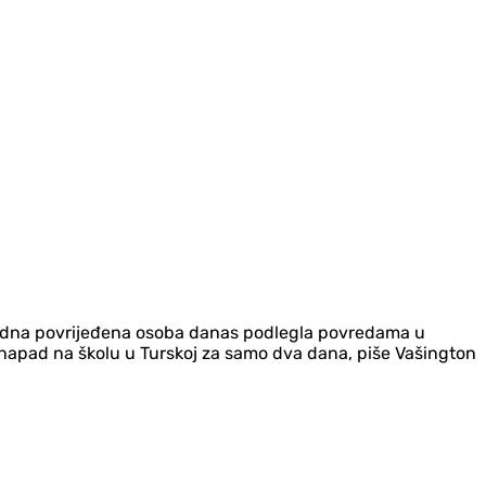
š jedna povrijeđena osoba danas podlegla povredama u
ani napad na školu u Turskoj za samo dva dana, piše Vašington