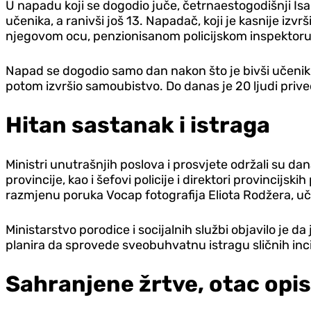
U napadu koji se dogodio juče, četrnaestogodišnji Isa
učenika, a ranivši još 13. Napadač, koji je kasnije iz
njegovom ocu, penzionisanom policijskom inspektoru
Napad se dogodio samo dan nakon što je bivši učenik ot
potom izvršio samoubistvo. Do danas je 20 ljudi prive
Hitan sastanak i istraga
Ministri unutrašnjih poslova i prosvjete održali su da
provincije, kao i šefovi policije i direktori provincijski
razmjenu poruka Vocap fotografija Eliota Rodžera, učeni
Ministarstvo porodice i socijalnih službi objavilo je 
planira da sprovede sveobuhvatnu istragu sličnih inc
Sahranjene žrtve, otac opi