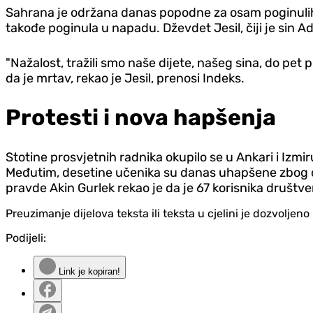
Sahrana je održana danas popodne za osam poginulih uč
takođe poginula u napadu. Dževdet Jesil, čiji je sin A
"Nažalost, tražili smo naše dijete, našeg sina, do pet 
da je mrtav, rekao je Jesil, prenosi Indeks.
Protesti i nova hapšenja
Stotine prosvjetnih radnika okupilo se u Ankari i Izmi
Međutim, desetine učenika su danas uhapšene zbog ob
pravde Akin Gurlek rekao je da je 67 korisnika društv
Preuzimanje dijelova teksta ili teksta u cjelini je dozvolje
Podijeli:
Link je kopiran!