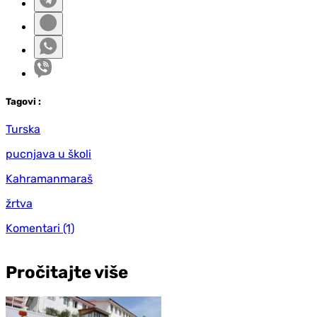
Tag
ovi
:
Turska
pucnjava u školi
Kahramanmaraš
žrtva
Komentari
(1)
Pročitajte više