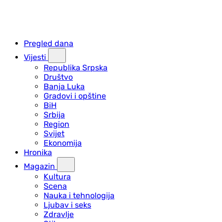
Pregled dana
Vijesti
Republika Srpska
Društvo
Banja Luka
Gradovi i opštine
BiH
Srbija
Region
Svijet
Ekonomija
Hronika
Magazin
Kultura
Scena
Nauka i tehnologija
Ljubav i seks
Zdravlje