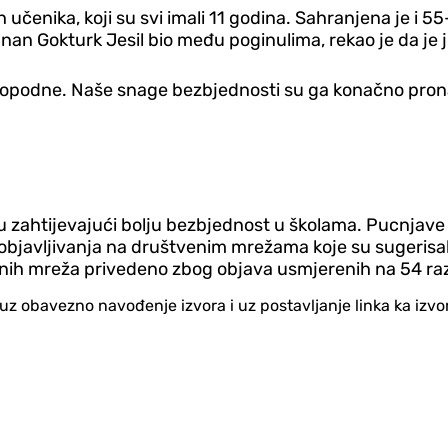
enika, koji su svi imali 11 godina. Sahranjena je i 55
dnan Gokturk Jesil bio među poginulima, rekao je da je 
popodne. Naše snage bezbjednosti su ga konačno pronašle.
ru zahtijevajući bolju bezbjednost u školama. Pucnjave 
javljivanja na društvenim mrežama koje su sugerisale 
enih mreža privedeno zbog objava usmjerenih na 54 razl
no uz obavezno navođenje izvora i uz postavljanje linka ka iz