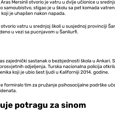
 Aras Mersinli otvorio je vatru u dvije učionice u sred
vršio samoubistvo, stigao je u školu sa pet komada vatre
 koji je uhapšen nakon napada.
vorio vatru u srednjoj školi u susjednoj provinciji Šan
deno u vezi sa pucnjavom u Šanliurfi.
nas zajednički sastanak o bezbjednosti škola u Ankari. 
h prosvjetnih odjeljenja. Turska nacionalna policija otkril
ka koji je ubio šest ljudi u Kaliforniji 2014. godine.
da je formiralo tim za pružanje psihosocijalne podrške 
idenata.
suje potragu za sinom