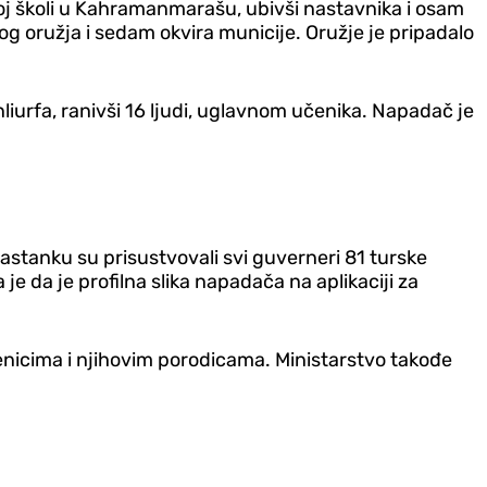
njoj školi u Kahramanmarašu, ubivši nastavnika i osam
nog oružja i sedam okvira municije. Oružje je pripadalo
liurfa, ranivši 16 ljudi, uglavnom učenika. Napadač je
Sastanku su prisustvovali svi guverneri 81 turske
a je da je profilna slika napadača na aplikaciji za
učenicima i njihovim porodicama. Ministarstvo takođe