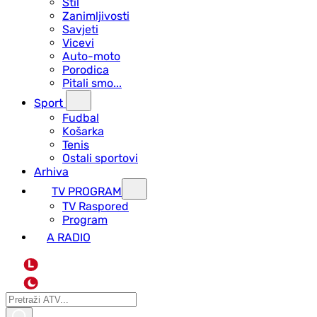
Stil
Zanimljivosti
Savjeti
Vicevi
Auto-moto
Porodica
Pitali smo...
Sport
Fudbal
Košarka
Tenis
Ostali sportovi
Arhiva
TV PROGRAM
ТV Raspored
Program
A RADIO
L