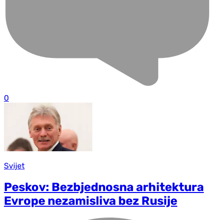
0
Svijet
Peskov: Bezbjednosna arhitektura
Evrope nezamisliva bez Rusije