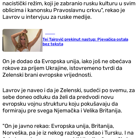
nacistički režim, koji je zabranio rusku kulturu u svim
oblicima i kanonsku Pravoslavnu crkvu", rekao je
Lavrov u intervjuu za ruske medije.
Scena
Tei Tairović prekinut nastup: Pjevačica ostala
bez teksta
On je dodao da Evropska unija, iako još ne obećava
rokove za prijem Ukrajine, istovremeno tvrdi da
Zelenski brani evropske vrijednosti.
Lavrov je naveo i da je Zelenski, sudeći po svemu, za
sebe doneo odluku da želi da predvodi novu
evropsku vojnu strukturu koju pokušavaju da
formiraju pre svega Njemačka i Velika Britanija.
"On je javno rekao: Evropska unija, Britanija,
Norveška, pa je iz nekog razloga dodao i Tursku. I na