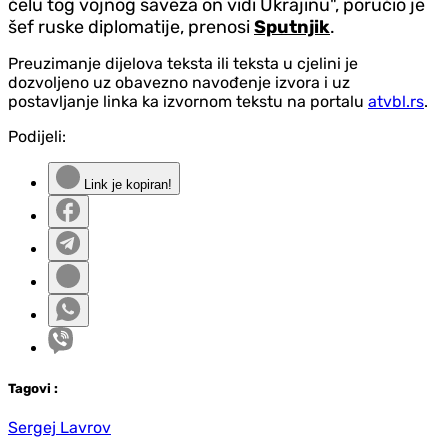
čelu tog vojnog saveza on vidi Ukrajinu", poručio je
šef ruske diplomatije, prenosi
Sputnjik
.
Preuzimanje dijelova teksta ili teksta u cjelini je
dozvoljeno uz obavezno navođenje izvora i uz
postavljanje linka ka izvornom tekstu na portalu
atvbl.rs
.
Podijeli:
Link je kopiran!
Tag
ovi
:
Sergej Lavrov