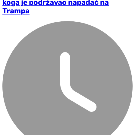
koga je podržavao napadač na
Trampa