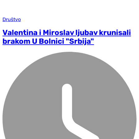
Društvo
Valentina i Miroslav ljubav krunisali
brakom U Bolnici "Srbija"