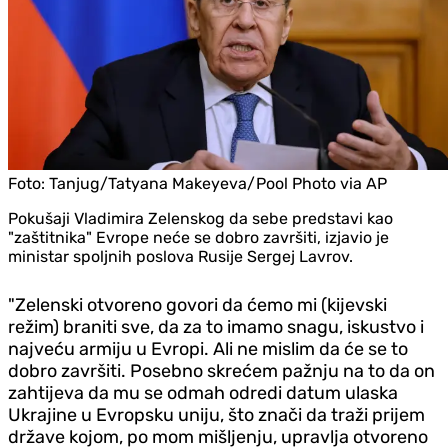
Foto:
Tanjug/Tatyana Makeyeva/Pool Photo via AP
Pokušaji Vladimira Zelenskog da sebe predstavi kao
"zaštitnika" Evrope neće se dobro završiti, izjavio je
ministar spoljnih poslova Rusije Sergej Lavrov.
"Zelenski otvoreno govori da ćemo mi (kijevski
režim) braniti sve, da za to imamo snagu, iskustvo i
najveću armiju u Evropi. Ali ne mislim da će se to
dobro završiti. Posebno skrećem pažnju na to da on
zahtijeva da mu se odmah odredi datum ulaska
Ukrajine u Evropsku uniju, što znači da traži prijem
države kojom, po mom mišljenju, upravlja otvoreno