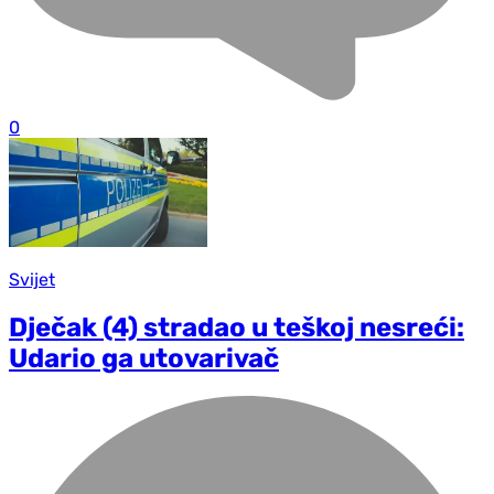
0
Svijet
Dječak (4) stradao u teškoj nesreći:
Udario ga utovarivač