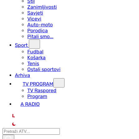
Stil
Zanimljivosti
Savjeti
Vicevi
Auto-moto
Porodica
Pitali smo...
Sport
Fudbal
Košarka
Tenis
Ostali sportovi
Arhiva
TV PROGRAM
ТV Raspored
Program
A RADIO
L