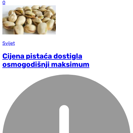
0
Svijet
Cijena pistaća dostigla
osmogodišnji maksimum