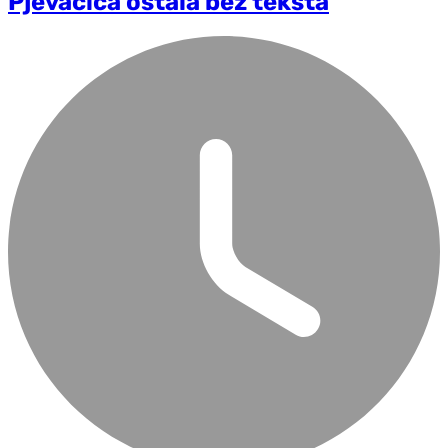
Pjevačica ostala bez teksta