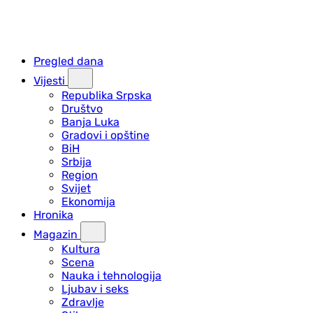
Pregled dana
Vijesti
Republika Srpska
Društvo
Banja Luka
Gradovi i opštine
BiH
Srbija
Region
Svijet
Ekonomija
Hronika
Magazin
Kultura
Scena
Nauka i tehnologija
Ljubav i seks
Zdravlje