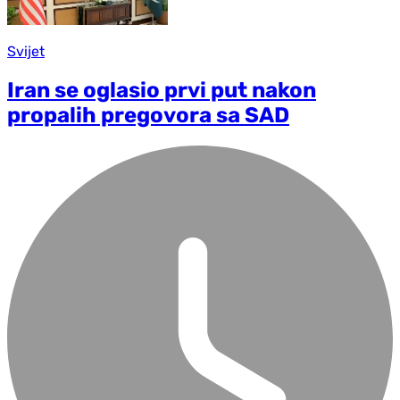
Svijet
Iran se oglasio prvi put nakon
propalih pregovora sa SAD