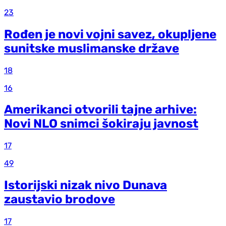
23
Rođen je novi vojni savez, okupljene
sunitske muslimanske države
18
16
Amerikanci otvorili tajne arhive:
Novi NLO snimci šokiraju javnost
17
49
Istorijski nizak nivo Dunava
zaustavio brodove
17