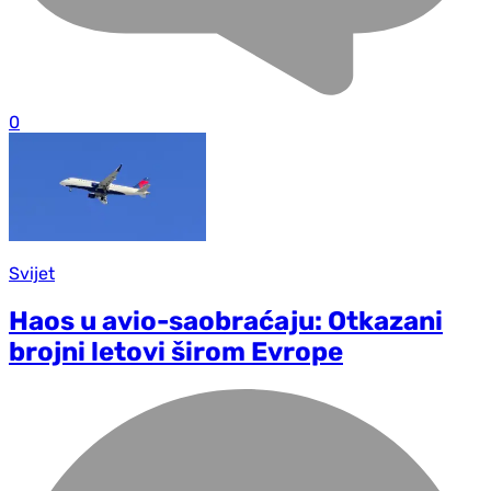
0
Svijet
Haos u avio-saobraćaju: Otkazani
brojni letovi širom Evrope