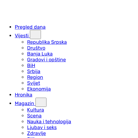
Pregled dana
Vijesti
Republika Srpska
Društvo
Banja Luka
Gradovi i opštine
BiH
Srbija
Region
Svijet
Ekonomija
Hronika
Magazin
Kultura
Scena
Nauka i tehnologija
Ljubav i seks
Zdravlje