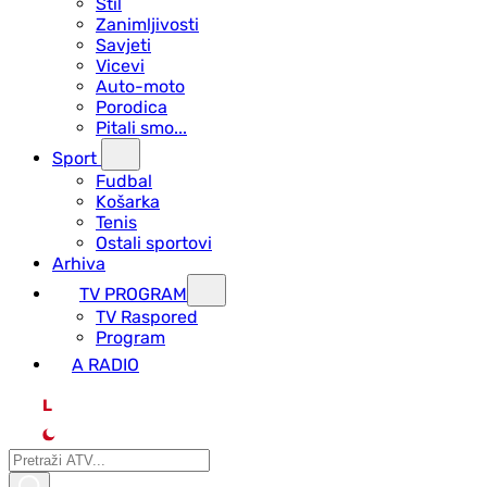
Stil
Zanimljivosti
Savjeti
Vicevi
Auto-moto
Porodica
Pitali smo...
Sport
Fudbal
Košarka
Tenis
Ostali sportovi
Arhiva
TV PROGRAM
ТV Raspored
Program
A RADIO
L