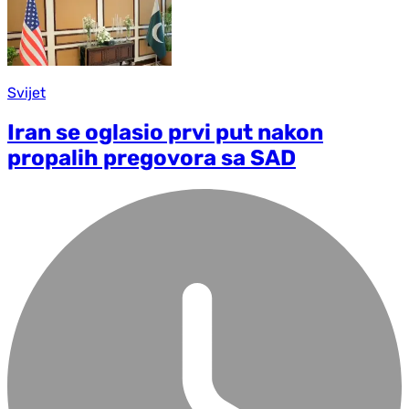
Svijet
Iran se oglasio prvi put nakon
propalih pregovora sa SAD