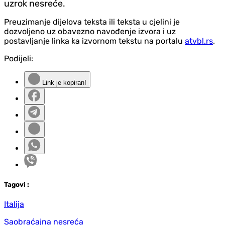
uzrok nesreće.
Preuzimanje dijelova teksta ili teksta u cjelini je
dozvoljeno uz obavezno navođenje izvora i uz
postavljanje linka ka izvornom tekstu na portalu
atvbl.rs
.
Podijeli:
Link je kopiran!
Tag
ovi
:
Italija
Saobraćajna nesreća