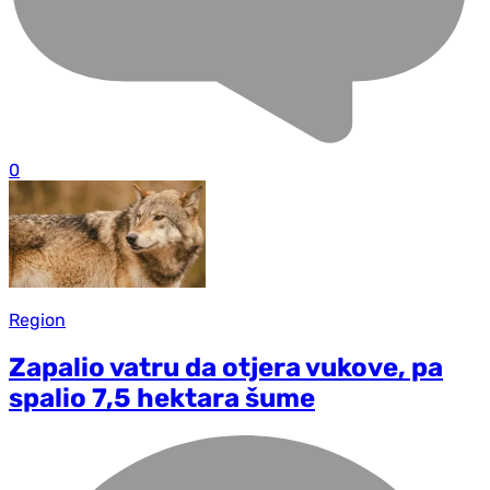
0
Region
Zapalio vatru da otjera vukove, pa
spalio 7,5 hektara šume