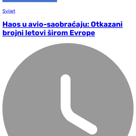
Svijet
Haos u avio-saobraćaju: Otkazani
brojni letovi širom Evrope