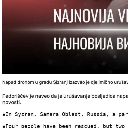
Napad dronom u gradu Sizranj izazvao je djelimično urušav
Fedoriščev je naveo da je urušavanje posljedica napa
novosti.
▪️In Syzran, Samara Oblast, Russia, a pa
▪️Four people have been rescued, but two