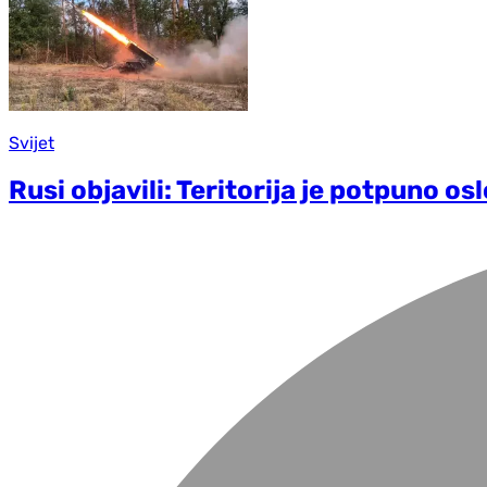
Svijet
Rusi objavili: Teritorija je potpuno o