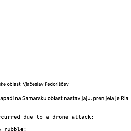
e oblasti Vjačeslav Fedoriščev.
padi na Samarsku oblast nastavljaju, prenijela je Ria
ccurred due to a drone attack;
e rubble;