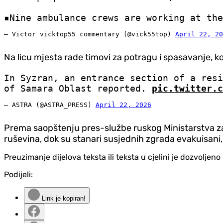
▪️Nine ambulance crews are working at th
— Victor vicktop55 commentary (@vick55top)
April 22, 20
Na licu mjesta rade timovi za potragu i spasavanje, koj
In Syzran, an entrance section of a resi
of Samara Oblast reported.
pic.twitter.c
— ASTRA (@ASTRA_PRESS)
April 22, 2026
Prema saopštenju pres-službe ruskog Ministarstva za v
ruševina, dok su stanari susjednih zgrada evakuisani,
Preuzimanje dijelova teksta ili teksta u cjelini je dozvolje
Podijeli:
Link je kopiran!