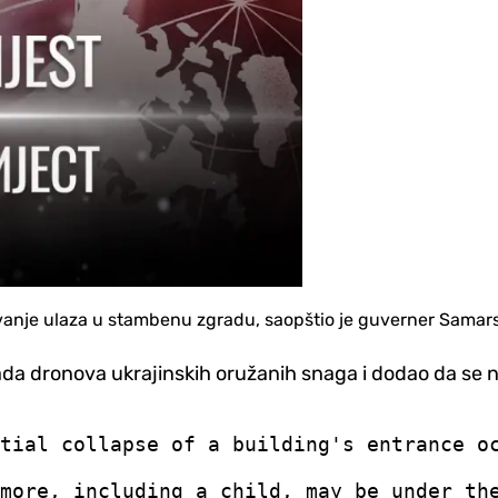
anje ulaza u stambenu zgradu, saopštio je guverner Samarsk
da dronova ukrajinskih oružanih snaga i dodao da se na
rtial collapse of a building's entrance o
 more, including a child, may be under th