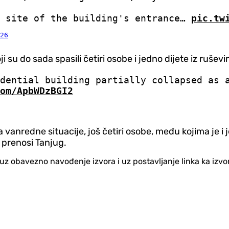
e site of the building's entrance…
pic.tw
26
i su do sada spasili četiri osobe i jedno dijete iz ruše
dential building partially collapsed as 
om/ApbWDzBGI2
anredne situacije, još četiri osobe, među kojima je i 
 prenosi Tanjug.
no uz obavezno navođenje izvora i uz postavljanje linka ka iz