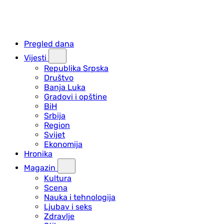
Pregled dana
Vijesti
Republika Srpska
Društvo
Banja Luka
Gradovi i opštine
BiH
Srbija
Region
Svijet
Ekonomija
Hronika
Magazin
Kultura
Scena
Nauka i tehnologija
Ljubav i seks
Zdravlje