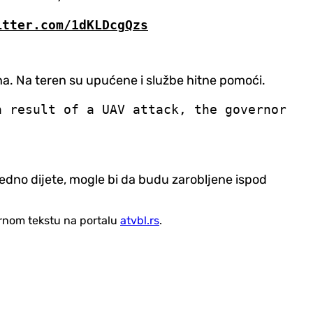
itter.com/1dKLDcgQzs
vina. Na teren su upućene i službe hitne pomoći.
a result of a UAV attack, the governor
jedno dijete, mogle bi da budu zarobljene ispod
vornom tekstu na portalu
atvbl.rs
.