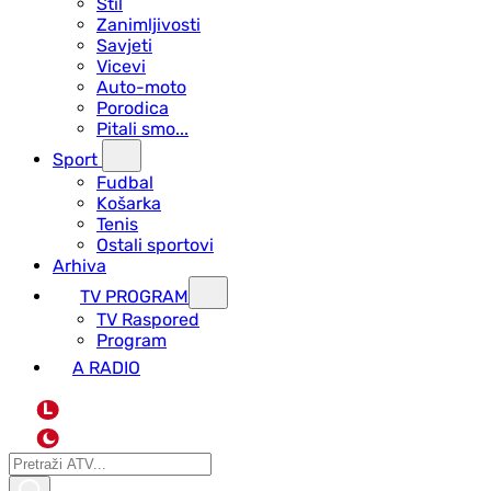
Stil
Zanimljivosti
Savjeti
Vicevi
Auto-moto
Porodica
Pitali smo...
Sport
Fudbal
Košarka
Tenis
Ostali sportovi
Arhiva
TV PROGRAM
ТV Raspored
Program
A RADIO
L