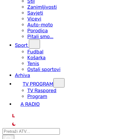
Stil
Zanimljivosti
Savjeti
Vicevi
Auto-moto
Porodica
Pitali smo...
Sport
Fudbal
Košarka
Tenis
Ostali sportovi
Arhiva
TV PROGRAM
ТV Raspored
Program
A RADIO
L