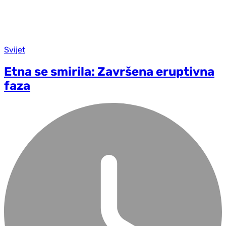
Svijet
Etna se smirila: Završena eruptivna
faza