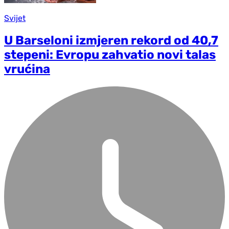
Svijet
U Barseloni izmjeren rekord od 40,7
stepeni: Evropu zahvatio novi talas
vrućina