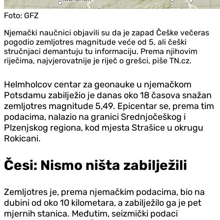
Foto:
GFZ
Njemački naučnici objavili su da je zapad Češke večeras
pogodio zemljotres magnitude veće od 5, ali češki
stručnjaci demantuju tu informaciju. Prema njihovim
riječima, najvjerovatnije je riječ o grešci, piše TN.cz.
Helmholcov centar za geonauke u njemačkom
Potsdamu zabilježio je danas oko 18 časova snažan
zemljotres magnitude 5,49. Epicentar se, prema tim
podacima, nalazio na granici Srednjočeškog i
Plzenjskog regiona, kod mjesta Strašice u okrugu
Rokicani.
Česi: Nismo ništa zabilježili
Zemljotres je, prema njemačkim podacima, bio na
dubini od oko 10 kilometara, a zabilježilo ga je pet
mjernih stanica. Međutim, seizmički podaci