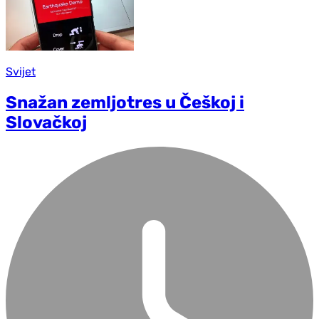
Svijet
Snažan zemljotres u Češkoj i
Slovačkoj