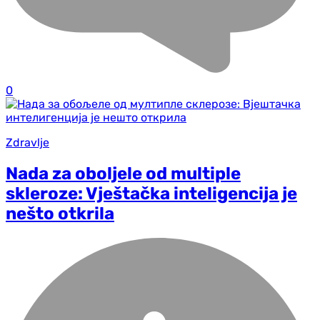
0
Zdravlje
Nada za oboljele od multiple
skleroze: Vještačka inteligencija je
nešto otkrila