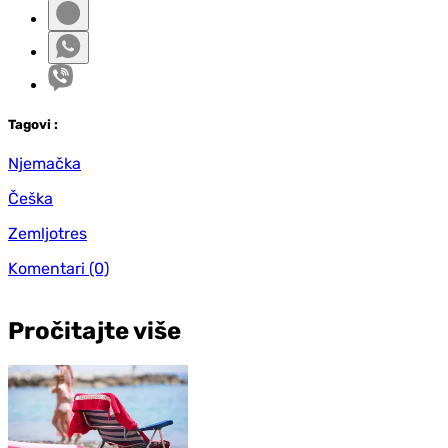
Tag
ovi
:
Njemačka
Češka
Zemljotres
Komentari
(0)
Pročitajte više