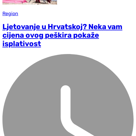
Region
Ljetovanje u Hrvatskoj? Neka vam
cijena ovog peškira pokaže
isplativost