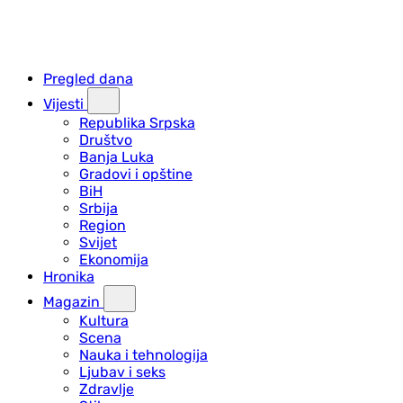
Pregled dana
Vijesti
Republika Srpska
Društvo
Banja Luka
Gradovi i opštine
BiH
Srbija
Region
Svijet
Ekonomija
Hronika
Magazin
Kultura
Scena
Nauka i tehnologija
Ljubav i seks
Zdravlje