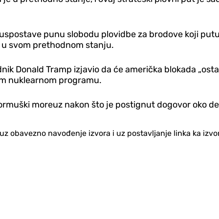
spostave punu slobodu plovidbe za brodove koji putuju
 u svom prethodnom stanju.
ednik Donald Tramp izjavio da će američka blokada „ost
vom nuklearnom programu.
 Hormuški moreuz nakon što je postignut dogovor oko de
no uz obavezno navođenje izvora i uz postavljanje linka ka iz