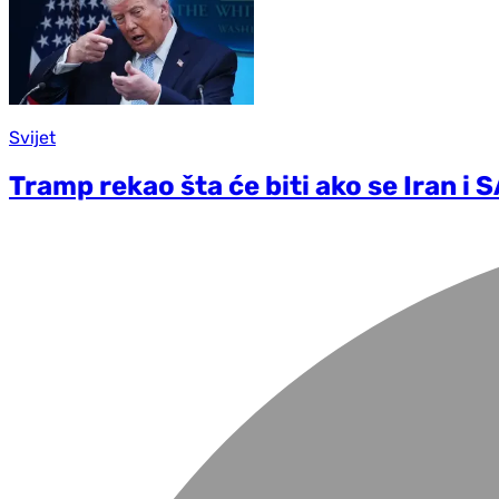
Svijet
Tramp rekao šta će biti ako se Iran i