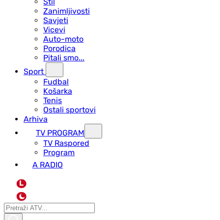
Stil
Zanimljivosti
Savjeti
Vicevi
Auto-moto
Porodica
Pitali smo...
Sport
Fudbal
Košarka
Tenis
Ostali sportovi
Arhiva
TV PROGRAM
ТV Raspored
Program
A RADIO
L