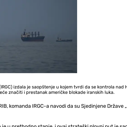
RGC) izdala je saopštenje u kojem tvrdi da se kontrola nad 
eće značiti i prestanak američke blokade iranskih luka.
a IRIB, komanda IRGC-a navodi da su Sjedinjene Države 
e u prethodno stanje, i ovaj strateški plovni put je s