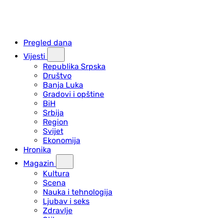
Pregled dana
Vijesti
Republika Srpska
Društvo
Banja Luka
Gradovi i opštine
BiH
Srbija
Region
Svijet
Ekonomija
Hronika
Magazin
Kultura
Scena
Nauka i tehnologija
Ljubav i seks
Zdravlje