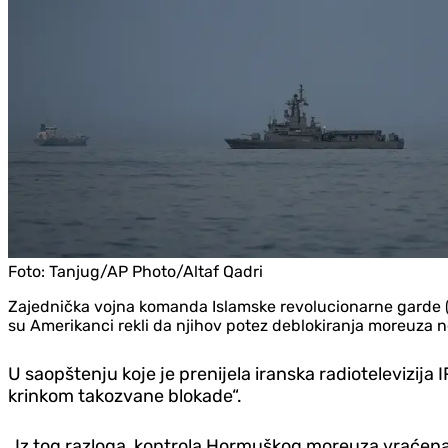
Foto:
Tanjug/AP Photo/Altaf Qadri
Zajednička vojna komanda Islamske revolucionarne garde (I
su Amerikanci rekli da njihov potez deblokiranja moreuza n
U saopštenju koje je prenijela iranska radiotelevizij
krinkom takozvane blokade“.
„Iz tog razloga, kontrola Hormuškog moreuza vraćena j