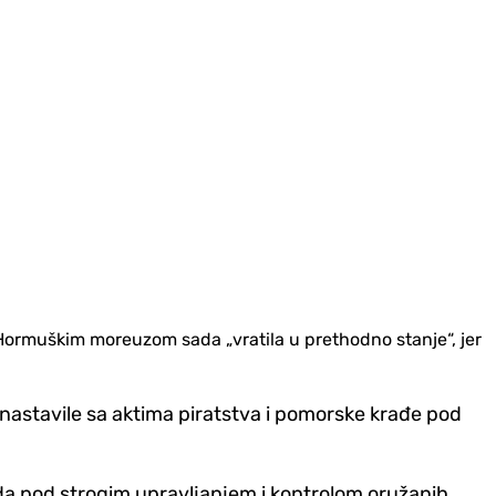
Hormuškim moreuzom sada „vratila u prethodno stanje“, jer
„nastavile sa aktima piratstva i pomorske krađe pod
ada pod strogim upravljanjem i kontrolom oružanih