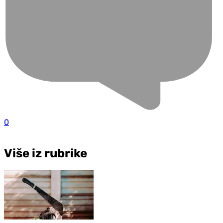
0
Više iz rubrike