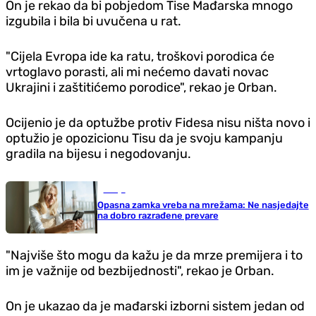
On je rekao da bi pobjedom Tise Mađarska mnogo
izgubila i bila bi uvučena u rat.
"Cijela Evropa ide ka ratu, troškovi porodica će
vrtoglavo porasti, ali mi nećemo davati novac
Ukrajini i zaštitićemo porodice", rekao je Orban.
Ocijenio je da optužbe protiv Fidesa nisu ništa novo i
optužio je opozicionu Tisu da je svoju kampanju
gradila na bijesu i negodovanju.
Srbija
Opasna zamka vreba na mrežama: Ne nasjedajte
na dobro razrađene prevare
"Najviše što mogu da kažu je da mrze premijera i to
im je važnije od bezbijednosti", rekao je Orban.
On je ukazao da je mađarski izborni sistem jedan od