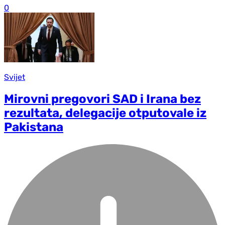
0
Svijet
Mirovni pregovori SAD i Irana bez
rezultata, delegacije otputovale iz
Pakistana