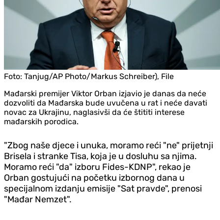
Foto:
Tanjug/AP Photo/Markus Schreiber), File
Mađarski premijer Viktor Orban izjavio je danas da neće
dozvoliti da Mađarska bude uvučena u rat i neće davati
novac za Ukrajinu, naglasivši da će štititi interese
mađarskih porodica.
"Zbog naše djece i unuka, moramo reći "ne" prijetnji
Brisela i stranke Tisa, koja je u dosluhu sa njima.
Moramo reći "da" izboru Fides-KDNP", rekao je
Orban gostujući na početku izbornog dana u
specijalnom izdanju emisije "Sat pravde", prenosi
"Mađar Nemzet".