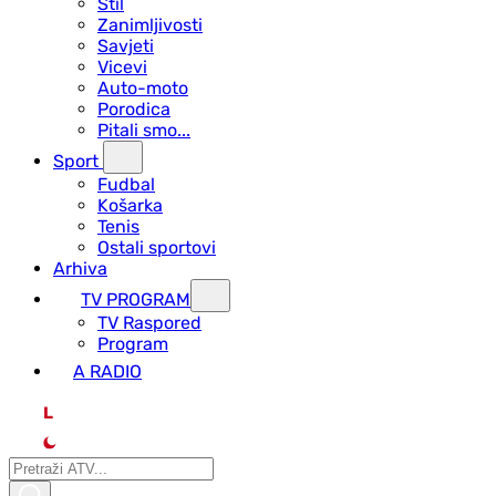
Stil
Zanimljivosti
Savjeti
Vicevi
Auto-moto
Porodica
Pitali smo...
Sport
Fudbal
Košarka
Tenis
Ostali sportovi
Arhiva
TV PROGRAM
ТV Raspored
Program
A RADIO
L