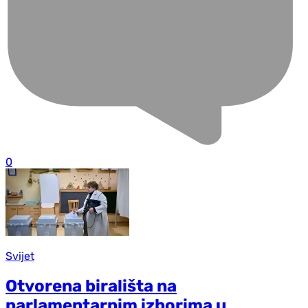
0
Svijet
Otvorena birališta na
parlamentarnim izborima u