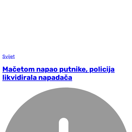
Svijet
Mačetom napao putnike, policija
likvidirala napadača