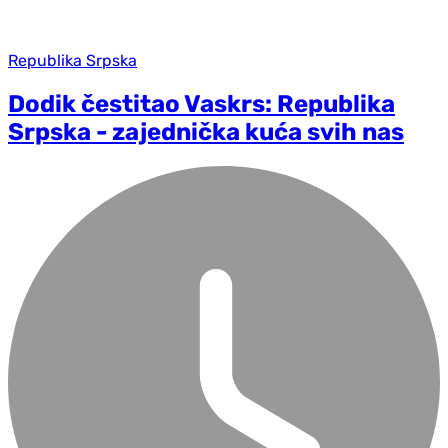
Republika Srpska
Dodik čestitao Vaskrs: Republika
Srpska - zajednička kuća svih nas