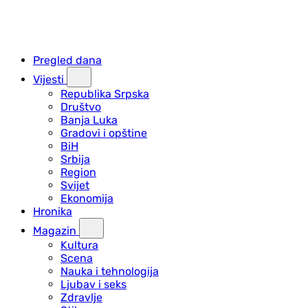
Pregled dana
Vijesti
Republika Srpska
Društvo
Banja Luka
Gradovi i opštine
BiH
Srbija
Region
Svijet
Ekonomija
Hronika
Magazin
Kultura
Scena
Nauka i tehnologija
Ljubav i seks
Zdravlje