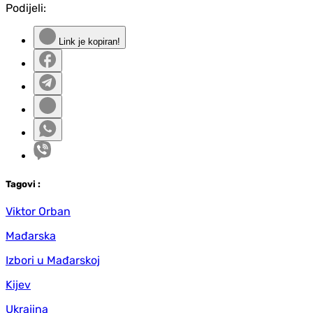
Podijeli:
Link je kopiran!
Tag
ovi
:
Viktor Orban
Mađarska
Izbori u Mađarskoj
Kijev
Ukrajina