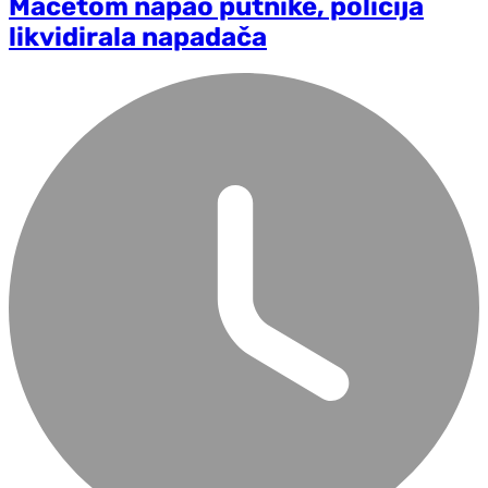
Mačetom napao putnike, policija
likvidirala napadača