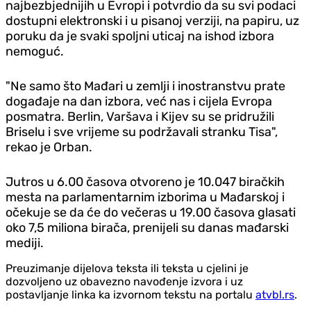
najbezbjednijih u Evropi i potvrdio da su svi podaci
dostupni elektronski i u pisanoj verziji, na papiru, uz
poruku da je svaki spoljni uticaj na ishod izbora
nemoguć.
"Ne samo što Mađari u zemlji i inostranstvu prate
događaje na dan izbora, već nas i cijela Evropa
posmatra. Berlin, Varšava i Kijev su se pridružili
Briselu i sve vrijeme su podržavali stranku Tisa",
rekao je Orban.
Jutros u 6.00 časova otvoreno je 10.047 biračkih
mesta na parlamentarnim izborima u Mađarskoj i
očekuje se da će do večeras u 19.00 časova glasati
oko 7,5 miliona birača, prenijeli su danas mađarski
mediji.
Preuzimanje dijelova teksta ili teksta u cjelini je
dozvoljeno uz obavezno navođenje izvora i uz
postavljanje linka ka izvornom tekstu na portalu
atvbl.rs
.