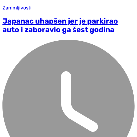
Zanimljivosti
Japanac uhapšen jer je parkirao
auto i zaboravio ga šest godina