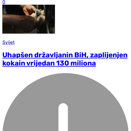
0
Svijet
Uhapšen državljanin BiH, zaplijenjen
kokain vrijedan 130 miliona