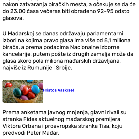
nakon zatvaranja biračkih mesta, a očekuje se da će
do 23.00 časa večeras biti obrađeno 92-95 odsto
glasova.
U Mađarskoj se danas održavaju parlamentarni
izbori na kojima pravo glasa ima više od 8,1 miliona
birača, a prema podacima Nacionalne izborne
kancelarije, putem pošte iz drugih zemalja može da
glasa skoro pola miliona mađarskih državljana,
najviše iz Rumunije i Srbije.
Društvo
Hristos Vaskrse!
Prema anketama javnog mnjenja, glavni rivali su
stranka Fides aktuelnog mađarskog premijera
Viktora Orbana i proevropska stranka Tisa, koju
predvodi Peter Mađar.