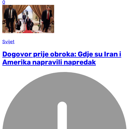
0
Svijet
Dogovor prije obroka: Gdje su Iran i
Amerika napravili napredak