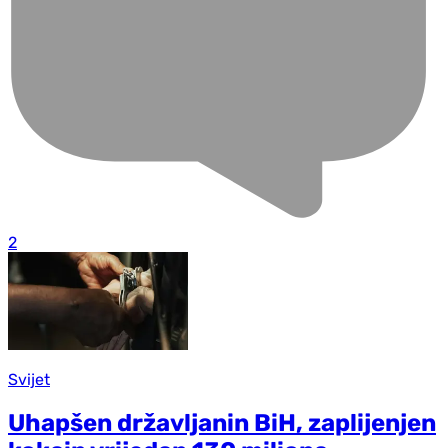
2
Svijet
Uhapšen državljanin BiH, zaplijenjen