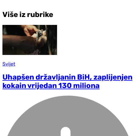
Više iz rubrike
Svijet
Uhapšen državljanin BiH, zaplijenjen
kokain vrijedan 130 miliona