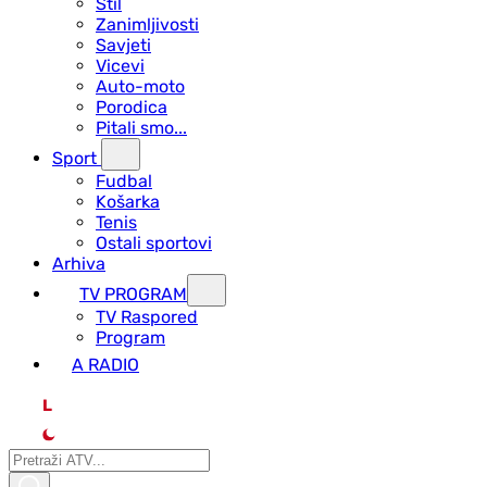
Stil
Zanimljivosti
Savjeti
Vicevi
Auto-moto
Porodica
Pitali smo...
Sport
Fudbal
Košarka
Tenis
Ostali sportovi
Arhiva
TV PROGRAM
ТV Raspored
Program
A RADIO
L