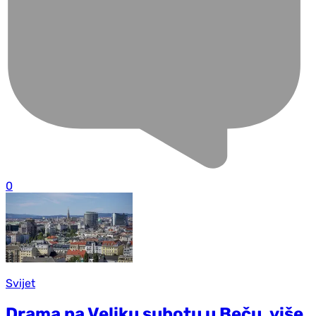
0
Svijet
Drama na Veliku subotu u Beču, više