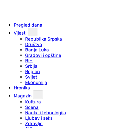
Pregled dana
Vijesti
Republika Srpska
Društvo
Banja Luka
Gradovi i opštine
BiH
Srbija
Region
Svijet
Ekonomija
Hronika
Magazin
Kultura
Scena
Nauka i tehnologija
Ljubav i seks
Zdravlje