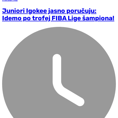
Juniori Igokee jasno poručuju:
Idemo po trofej FIBA Lige šampiona!