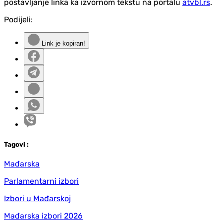
postavljanje linka ka izvornom tekstu na portalu
atvbl.rs
.
Podijeli:
Link je kopiran!
Tag
ovi
:
Mađarska
Parlamentarni izbori
Izbori u Mađarskoj
Mađarska izbori 2026