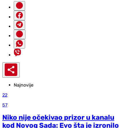
Najnovije
22
57
Niko nije očekivao prizor u kanalu
kod Novog Sada: Evo šta je izronilo