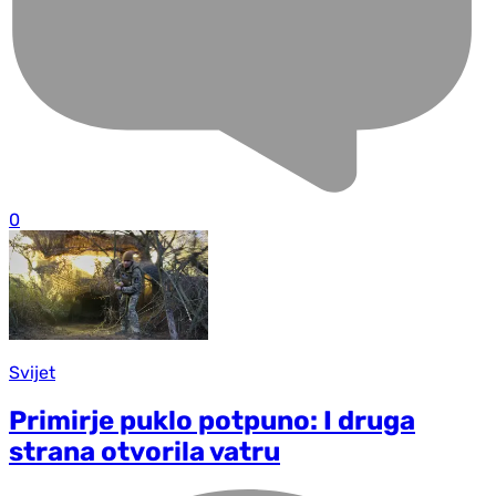
0
Svijet
Primirje puklo potpuno: I druga
strana otvorila vatru