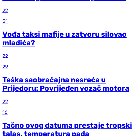
22
51
Vođa taksi mafije u zatvoru silovao
mladića?
22
29
Teška saobraćajna nesreća u
Prijedoru: Povrijeđen vozač motora
22
16
Tačno ovog datuma prestaje tropski
talas, temperatura pada