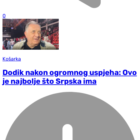
0
Košarka
Dodik nakon ogromnog uspjeha: Ovo
je najbolje što Srpska ima