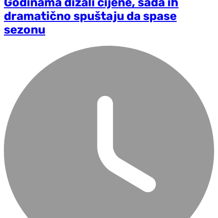
Godinama dizali cijene, sada ih
dramatično spuštaju da spase
sezonu