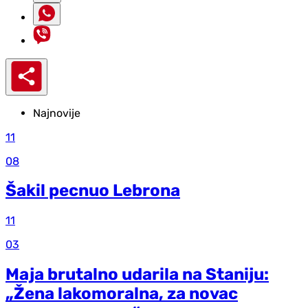
Najnovije
11
08
Šakil pecnuo Lebrona
11
03
Maja brutalno udarila na Staniju:
„Žena lakomoralna, za novac