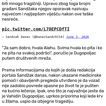
biti mnogo tragičniji. Upravo zbog toga brojni
građani Sandžaka njegov oporavak nazivaju
najvećom i najljepšom viješću nakon ove teške
nesreće.
pic.twitter.com/L7OEPCDfTI
— Sandzak Danas (@DanasSandz9154)
June 3, 2026
"Ja sam dobro, hvala Alahu. Svima hvala ko pita i ko
ne pita na svakoj podršci", poručio je Dugopoljac
putem društvenih mreža.
Prema informacijama do kojih je došla redakcija
portala Sandžak danas, nakon ukazane medicinske
pomoći i obavljenih pregleda utvrđeno je da vozač
nije zadobio povrede opasne po život te je pušten
na kućno lečenje. Ipak, ono što je najvažnije jeste da
je Vahidin Dugopoljac, uprkos prizorima koji lede krv
u žilama, uspio da izbjegne tragediju.