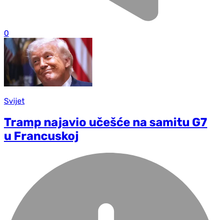
0
Svijet
Tramp najavio učešće na samitu G7
u Francuskoj