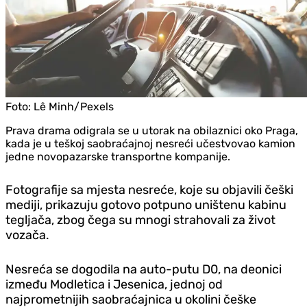
Foto:
Lê Minh/Pexels
Prava drama odigrala se u utorak na obilaznici oko Praga,
kada je u teškoj saobraćajnoj nesreći učestvovao kamion
jedne novopazarske transportne kompanije.
Fotografije sa mjesta nesreće, koje su objavili češki
mediji, prikazuju gotovo potpuno uništenu kabinu
tegljača, zbog čega su mnogi strahovali za život
vozača.
Nesreća se dogodila na auto-putu D0, na deonici
između Modletica i Jesenica, jednoj od
najprometnijih saobraćajnica u okolini češke