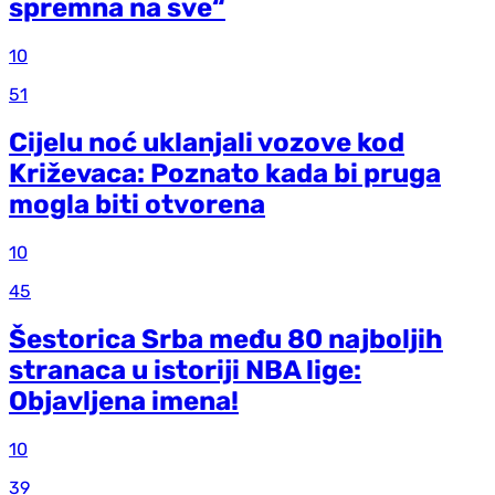
spremna na sve“
10
51
Cijelu noć uklanjali vozove kod
Križevaca: Poznato kada bi pruga
mogla biti otvorena
10
45
Šestorica Srba među 80 najboljih
stranaca u istoriji NBA lige:
Objavljena imena!
10
39