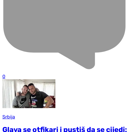
0
Srbija
Glava se otfikari i pustiš da se cijedi: