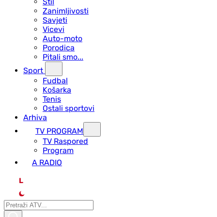
Stil
Zanimljivosti
Savjeti
Vicevi
Auto-moto
Porodica
Pitali smo...
Sport
Fudbal
Košarka
Tenis
Ostali sportovi
Arhiva
TV PROGRAM
ТV Raspored
Program
A RADIO
L