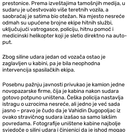
prestonice. Prema izveštajima tamošnjih medija, u
sudaru je učestvovalo više teretnih vozila, a
saobraćaj je satima bio otežan. Na mjesto nesreće
odmah su upućene brojne ekipe hitnih službi,
uključujući vatrogasce, policiju, hitnu pomoć i
medicinski helikopter koji je sletio direktno na auto-
put.
Zbog siline udara jedan od vozača ostao je
zaglavljen u kabini, pa je bila neophodna
intervencija spasilačkih ekipa.
Posebnu pažnju javnosti privukao je kamion jedne
novopazarske firme, čija je kabina nakon sudara
gotovo potpuno uništena. Češka policija nastavlja
istragu o uzrocima nesreće, ali jedno je već sada
jasno – pravo je čudo da je Vahidin Dugopoljac iz
ovako stravičnog sudara izašao sa samo lakšim
povredama. Fotografije uništene kabine najbolje
svjedoče o silini udara i činjenici da je ishod mogao