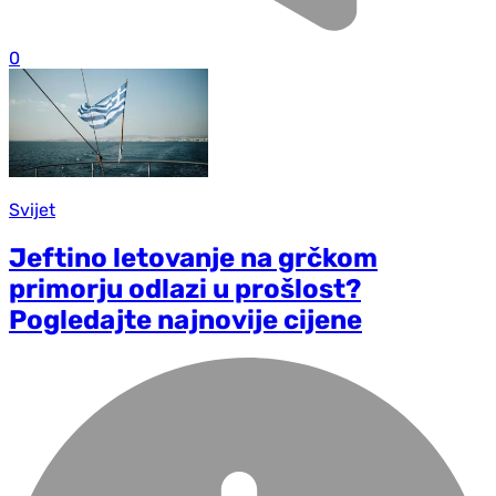
0
Svijet
Jeftino letovanje na grčkom
primorju odlazi u prošlost?
Pogledajte najnovije cijene