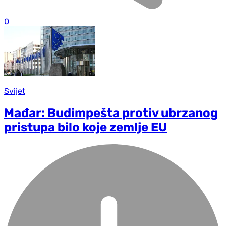
0
Svijet
Mađar: Budimpešta protiv ubrzanog
pristupa bilo koje zemlje EU