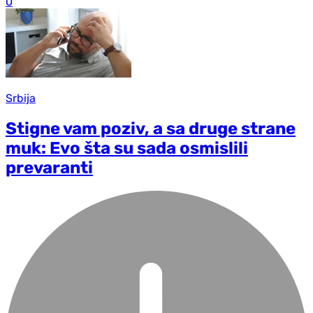
0
Srbija
Stigne vam poziv, a sa druge strane
muk: Evo šta su sada osmislili
prevaranti