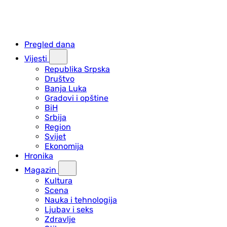
Pregled dana
Vijesti
Republika Srpska
Društvo
Banja Luka
Gradovi i opštine
BiH
Srbija
Region
Svijet
Ekonomija
Hronika
Magazin
Kultura
Scena
Nauka i tehnologija
Ljubav i seks
Zdravlje