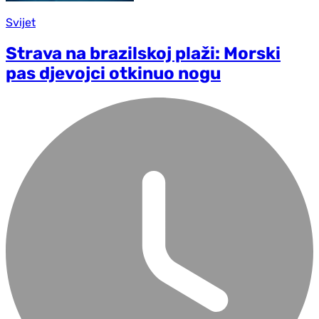
Svijet
Strava na brazilskoj plaži: Morski
pas djevojci otkinuo nogu