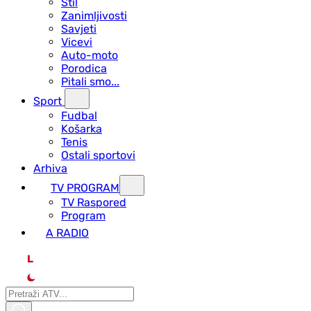
Stil
Zanimljivosti
Savjeti
Vicevi
Auto-moto
Porodica
Pitali smo...
Sport
Fudbal
Košarka
Tenis
Ostali sportovi
Arhiva
TV PROGRAM
ТV Raspored
Program
A RADIO
L