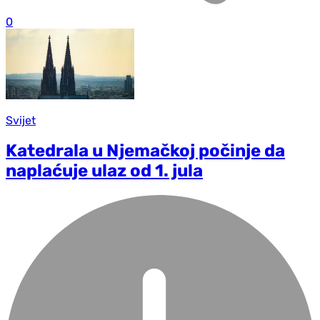
0
Svijet
Katedrala u Njemačkoj počinje da
naplaćuje ulaz od 1. jula