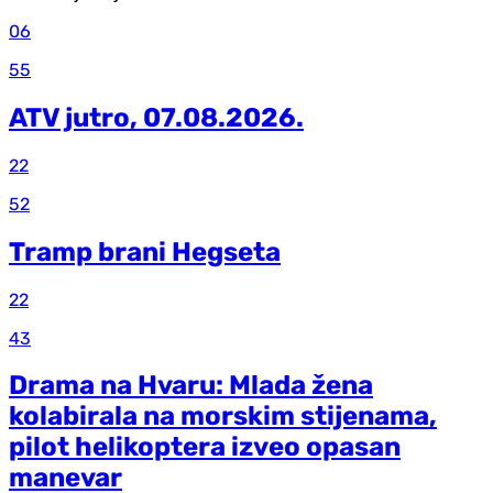
06
55
ATV jutro, 07.08.2026.
22
52
Tramp brani Hegseta
22
43
Drama na Hvaru: Mlada žena
kolabirala na morskim stijenama,
pilot helikoptera izveo opasan
manevar