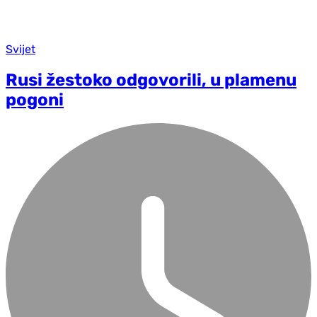
Svijet
Rusi žestoko odgovorili, u plamenu
pogoni