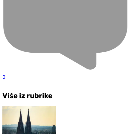
0
Više iz rubrike