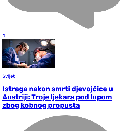
0
Svijet
Istraga nakon smrti djevojčice u
Austriji: Troje ljekara pod lupom
zbog kobnog propusta