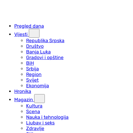
Pregled dana
Vijesti
Republika Srpska
Društvo
Banja Luka
Gradovi i opštine
BiH
Srbija
Region
Svijet
Ekonomija
Hronika
Magazin
Kultura
Scena
Nauka i tehnologija
Ljubav i seks
Zdravlje