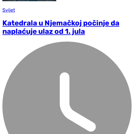
Svijet
Katedrala u Njemačkoj počinje da
naplaćuje ulaz od 1. jula