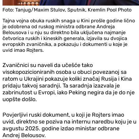
Foto:
Tanjug/Maxim Stulov, Sputnik, Kremlin Pool Photo
Tajna vojna obuka ruskih snaga u Kini prošle godine lično
je odobrena od ruskog ministra odbrane Andreja
Belousova i u nju su direktno bila uključena najmanje
četvorica ruskih i kineskih generala, izjavila su dvojica
evropskih zvaničnika, a pokazuju i dokumenti u koje je
uvid imao Rojters.
Zvaničnici su naveli da učešće tako
visokopozicioniranih osoba u obuci povezanoj sa
ratom u Ukrajini pokazuje koliki značaj Rusija i Kina
pridaju takvoj saradnji. Ta saradnja izazvala je
zabrinutost u Evropi, iako Peking negira da je do nje
uopšte došlo.
Povjerljivi ruski dokument, u koji je Rojters imao
uvid, direktno se poziva na internu naredbu koju je u
avgustu 2025. godine izdao ministar odbrane
Andrej Belousov.