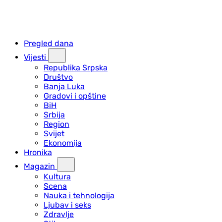
Pregled dana
Vijesti
Republika Srpska
Društvo
Banja Luka
Gradovi i opštine
BiH
Srbija
Region
Svijet
Ekonomija
Hronika
Magazin
Kultura
Scena
Nauka i tehnologija
Ljubav i seks
Zdravlje