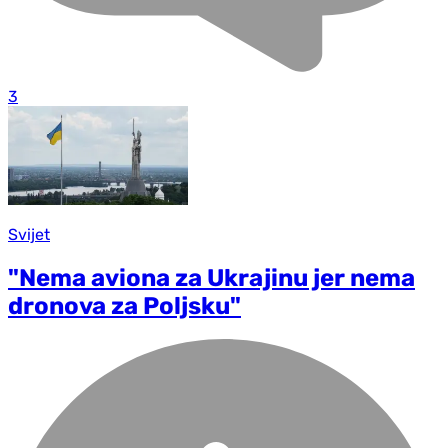
3
Svijet
"Nema aviona za Ukrajinu jer nema
dronova za Poljsku"