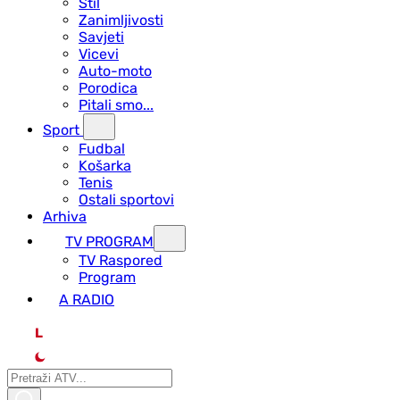
Stil
Zanimljivosti
Savjeti
Vicevi
Auto-moto
Porodica
Pitali smo...
Sport
Fudbal
Košarka
Tenis
Ostali sportovi
Arhiva
TV PROGRAM
ТV Raspored
Program
A RADIO
L