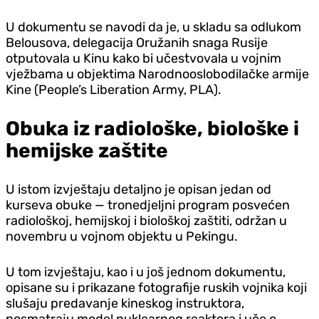
U dokumentu se navodi da je, u skladu sa odlukom
Belousova, delegacija Oružanih snaga Rusije
otputovala u Kinu kako bi učestvovala u vojnim
vježbama u objektima Narodnooslobodilačke armije
Kine (People’s Liberation Army, PLA).
Obuka iz radiološke, biološke i
hemijske zaštite
U istom izvještaju detaljno je opisan jedan od
kurseva obuke — tronedjeljni program posvećen
radiološkoj, hemijskoj i biološkoj zaštiti, održan u
novembru u vojnom objektu u Pekingu.
U tom izvještaju, kao i u još jednom dokumentu,
opisane su i prikazane fotografije ruskih vojnika koji
slušaju predavanje kineskog instruktora,
posmatraju model nuklearnog reaktora i uče o