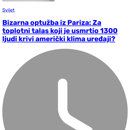
Svijet
Bizarna optužba iz Pariza: Za
toplotni talas koji je usmrtio 1300
ljudi krivi američki klima uređaji?