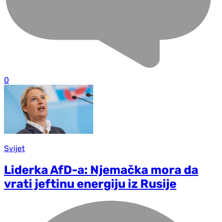
0
Svijet
Liderka AfD-a: Njemačka mora da
vrati jeftinu energiju iz Rusije