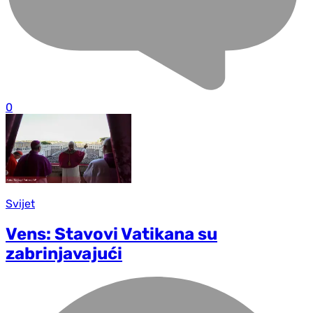
0
Svijet
Vens: Stavovi Vatikana su
zabrinjavajući