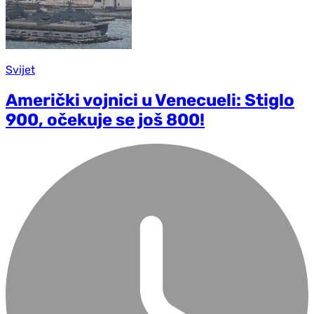
Svijet
Američki vojnici u Venecueli: Stiglo
900, očekuje se još 800!