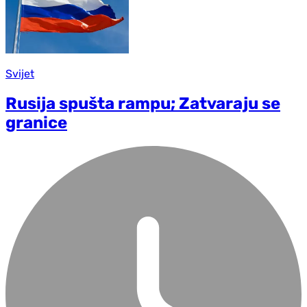
Svijet
Rusija spušta rampu; Zatvaraju se
granice