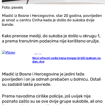
Foto:
pexels
Mladić iz Bosne i Hercegovine, star 20 godina, povrijeđen
je sinoć u centru Ciriha kada je došlo do sukoba dvije
bande.
Kako prenose mediji, do sukoba je došlo u okrugu 1,
a prema trenutnim podacima nije korišteno oružje.
Svijet
Novi vrhovni vođa Irana mogao bi biti izabran za
dan, dva
Mladić iz Bosne i Hercegovine je jedini teže
povrijeđen i on je odmah prebačen u bolnicu. Ostali
su zadobili lakše povrede.
Prema navodima ciriške policije, još uvijek nije
poznato zašto su se ove dvije grupe sukobile, ali ono