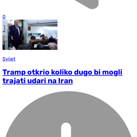
0
Svijet
Tramp otkrio koliko dugo bi mogli
trajati udari na Iran