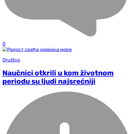
0
Društvo
Naučnici otkrili u kom životnom
periodu su ljudi najsrećniji