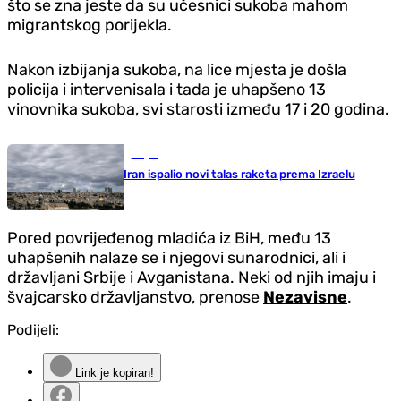
što se zna jeste da su učesnici sukoba mahom
migrantskog porijekla.
Nakon izbijanja sukoba, na lice mjesta je došla
policija i intervenisala i tada je uhapšeno 13
vinovnika sukoba, svi starosti između 17 i 20 godina.
Svijet
Iran ispalio novi talas raketa prema Izraelu
Pored povrijeđenog mladića iz BiH, među 13
uhapšenih nalaze se i njegovi sunarodnici, ali i
državljani Srbije i Avganistana. Neki od njih imaju i
švajcarsko državljanstvo, prenose
Nezavisne
.
Podijeli:
Link je kopiran!