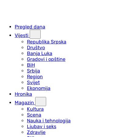
Pregled dana
Vijesti
Republika Srpska
Društvo
Banja Luka
Gradovi i opštine
BiH
Srbija
Region
Svijet
Ekonomija
Hronika
Magazin
Kultura
Scena
Nauka i tehnologija
Ljubav i seks
Zdravlje