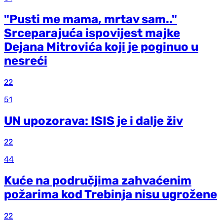
"Pusti me mama, mrtav sam.."
Srceparajuća ispovijest majke
Dejana Mitrovića koji je poginuo u
nesreći
22
51
UN upozorava: ISIS je i dalje živ
22
44
Kuće na područjima zahvaćenim
požarima kod Trebinja nisu ugrožene
22