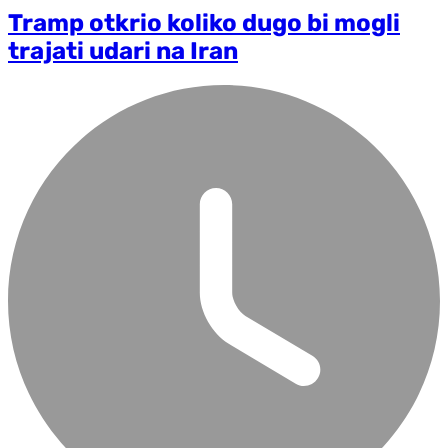
Tramp otkrio koliko dugo bi mogli
trajati udari na Iran