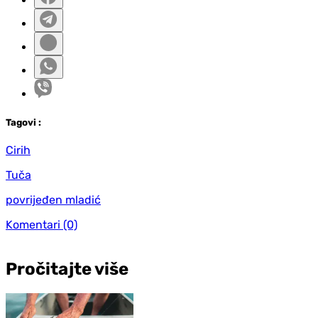
Tag
ovi
:
Cirih
Tuča
povrijeđen mladić
Komentari
(0)
Pročitajte više