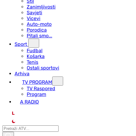
Stil
Zanimljivosti
Savjeti
Vicevi
Auto-moto
Porodica
Pitali smo...
Sport
Fudbal
Košarka
Tenis
Ostali sportovi
Arhiva
TV PROGRAM
ТV Raspored
Program
A RADIO
L