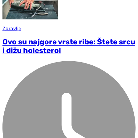
Zdravlje
Ovo su najgore vrste ribe: Štete srcu
i dižu holesterol