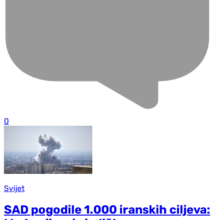
0
Svijet
SAD pogodile 1.000 iranskih ciljeva: