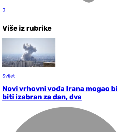
0
Više iz rubrike
Svijet
Novi vrhovni vođa Irana mogao bi
biti izabran za dan, dva