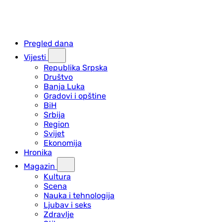
Pregled dana
Vijesti
Republika Srpska
Društvo
Banja Luka
Gradovi i opštine
BiH
Srbija
Region
Svijet
Ekonomija
Hronika
Magazin
Kultura
Scena
Nauka i tehnologija
Ljubav i seks
Zdravlje