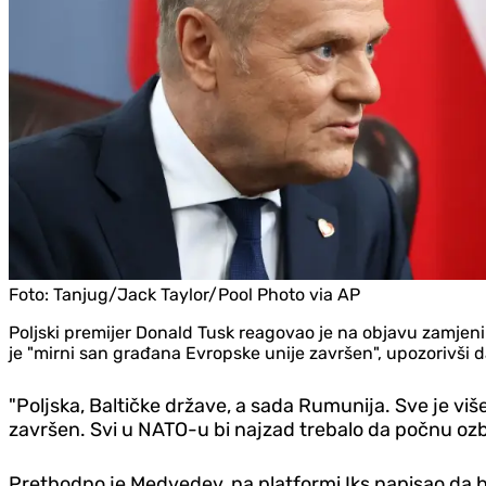
Foto:
Tanjug/Jack Taylor/Pool Photo via AP
Poljski premijer Donald Tusk reagovao je na objavu zamjen
je "mirni san građana Evropske unije završen", upozorivši 
"Poljska, Baltičke države, a sada Rumunija. Sve je viš
završen. Svi u NATO-u bi najzad trebalo da počnu ozbil
Prethodno je Medvedev, na platformi Iks napisao da bi