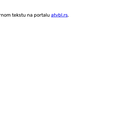
vornom tekstu na portalu
atvbl.rs
.