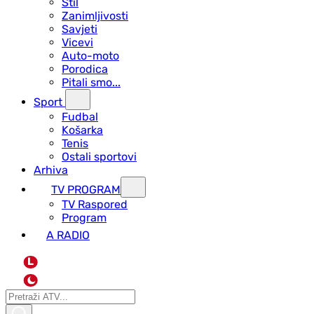
Stil
Zanimljivosti
Savjeti
Vicevi
Auto-moto
Porodica
Pitali smo...
Sport
Fudbal
Košarka
Tenis
Ostali sportovi
Arhiva
TV PROGRAM
ТV Raspored
Program
A RADIO
L