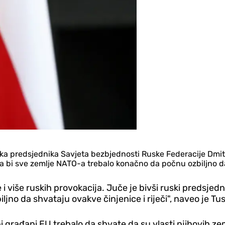
ika predsjednika Savjeta bezbjednosti Ruske Federacije Dmi
da bi sve zemlje NATO-a trebalo konačno da počnu ozbiljno da
e i više ruskih provokacija. Juče je bivši ruski predsj
jno da shvataju ovakve činjenice i riječi", naveo je Tus
 građani EU trebalo da shvate da su vlasti njihovih zem