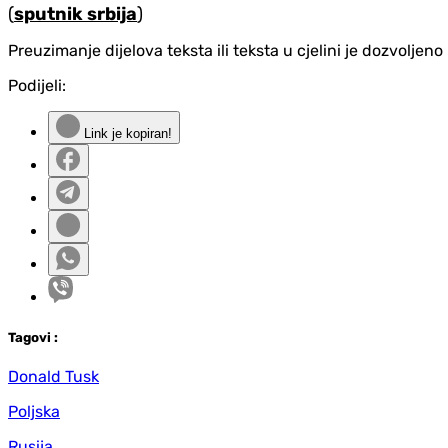
(
sputnik srbija
)
Preuzimanje dijelova teksta ili teksta u cjelini je dozvolje
Podijeli:
Link je kopiran!
Tag
ovi
:
Donald Tusk
Poljska
Rusija