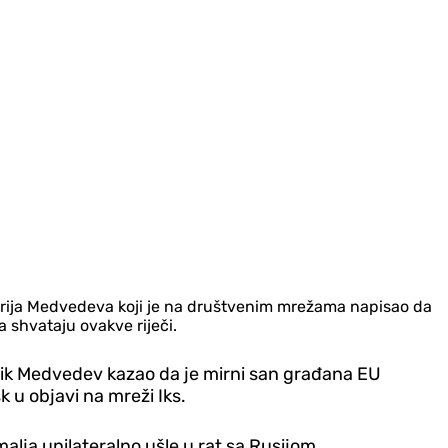
trija Medvedeva koji je na društvenim mrežama napisao da
 shvataju ovakve riječi.
ednik Medvedev kazao da je mirni san građana EU
k u objavi na mreži Iks.
alja unilateralno ušle u rat sa Rusijom.