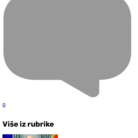
0
Više iz rubrike