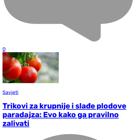
0
Savjeti
Trikovi za krupnije i slađe plodove
paradajza: Evo kako ga pravilno
zalivati