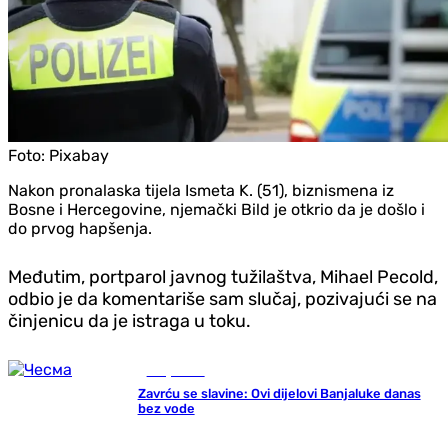
Foto:
Pixabay
Nakon pronalaska tijela Ismeta K. (51), biznismena iz
Bosne i Hercegovine, njemački Bild je otkrio da je došlo i
do prvog hapšenja.
Međutim, portparol javnog tužilaštva, Mihael Pecold,
odbio je da komentariše sam slučaj, pozivajući se na
činjenicu da je istraga u toku.
Banja Luka
Zavrću se slavine: Ovi dijelovi Banjaluke danas
bez vode