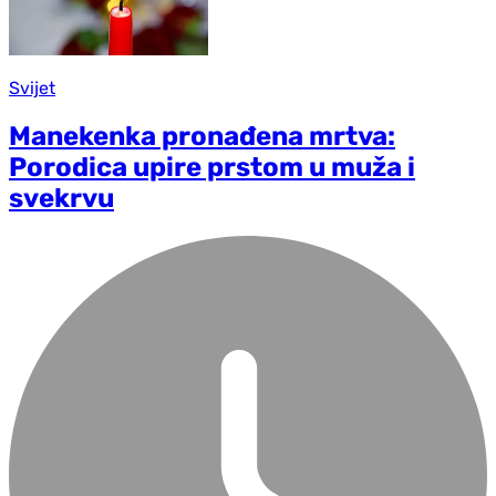
Svijet
Manekenka pronađena mrtva:
Porodica upire prstom u muža i
svekrvu