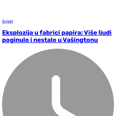
Svijet
Eksplozija u fabrici papira: Više ljudi
poginulo i nestalo u Vašingtonu