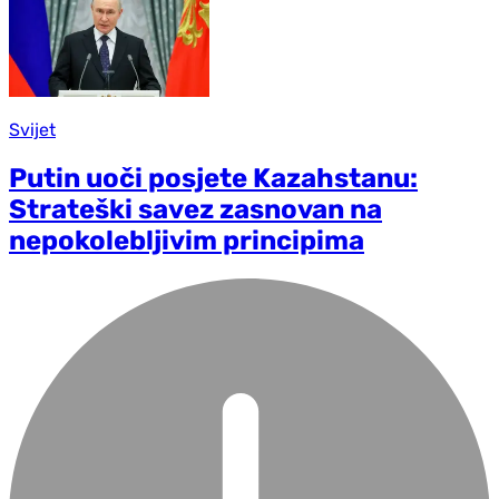
Svijet
Putin uoči posjete Kazahstanu:
Strateški savez zasnovan na
nepokolebljivim principima