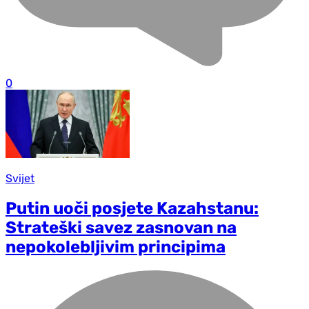
0
Svijet
Putin uoči posjete Kazahstanu:
Strateški savez zasnovan na
nepokolebljivim principima