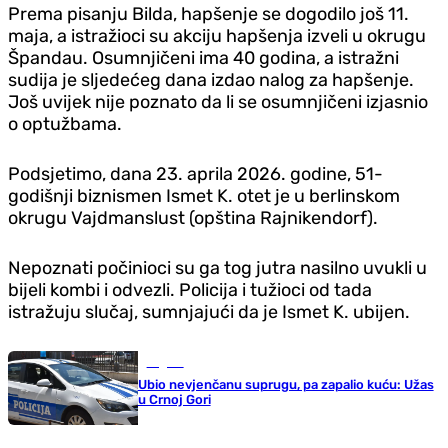
Prema pisanju Bilda, hapšenje se dogodilo još 11.
maja, a istražioci su akciju hapšenja izveli u okrugu
Špandau. Osumnjičeni ima 40 godina, a istražni
sudija je sljedećeg dana izdao nalog za hapšenje.
Još uvijek nije poznato da li se osumnjičeni izjasnio
o optužbama.
Podsjetimo, dana 23. aprila 2026. godine, 51-
godišnji biznismen Ismet K. otet je u berlinskom
okrugu Vajdmanslust (opština Rajnikendorf).
Nepoznati počinioci su ga tog jutra nasilno uvukli u
bijeli kombi i odvezli. Policija i tužioci od tada
istražuju slučaj, sumnjajući da je Ismet K. ubijen.
Region
Ubio nevjenčanu suprugu, pa zapalio kuću: Užas
u Crnoj Gori