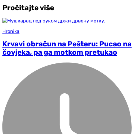
Pročitajte više
Hronika
Krvavi obračun na Pešteru: Pucao na
čovjeka, pa ga motkom pretukao