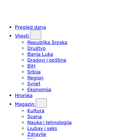
Pregled dana
Vijesti
Republika Srpska
Društvo
Banja Luka
Gradovi i opštine
BiH
Srbija
Region
Svijet
Ekonomija
Hronika
Magazin
Kultura
Scena
Nauka i tehnologija
Ljubav i seks
Zdravlje