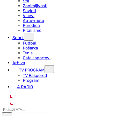
Stil
Zanimljivosti
Savjeti
Vicevi
Auto-moto
Porodica
Pitali smo...
Sport
Fudbal
Košarka
Tenis
Ostali sportovi
Arhiva
TV PROGRAM
ТV Raspored
Program
A RADIO
L