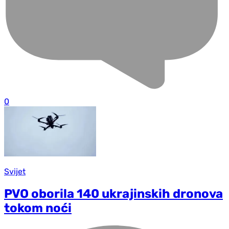
0
Svijet
PVO oborila 140 ukrajinskih dronova
tokom noći