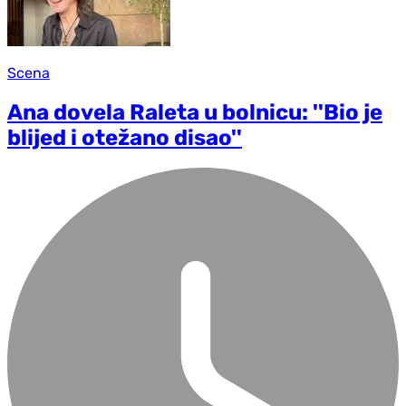
Scena
Ana dovela Raleta u bolnicu: ''Bio je
blijed i otežano disao''