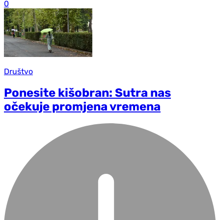
0
Društvo
Ponesite kišobran: Sutra nas
očekuje promjena vremena