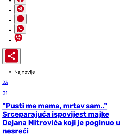
Najnovije
23
01
"Pusti me mama, mrtav sam.."
Srceparajuća ispovijest majke
Dejana Mitrovića koji je poginuo u
nesreći