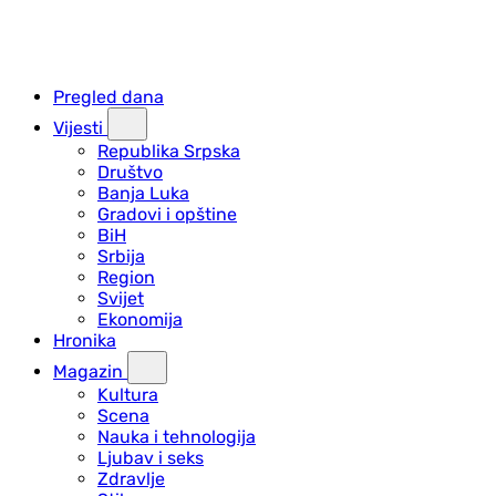
Pregled dana
Vijesti
Republika Srpska
Društvo
Banja Luka
Gradovi i opštine
BiH
Srbija
Region
Svijet
Ekonomija
Hronika
Magazin
Kultura
Scena
Nauka i tehnologija
Ljubav i seks
Zdravlje