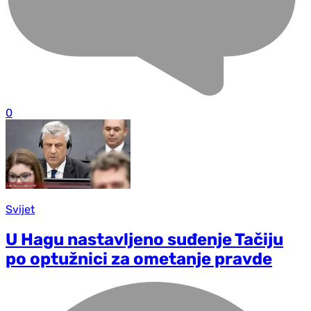
0
Svijet
U Hagu nastavljeno suđenje Tačiju
po optužnici za ometanje pravde