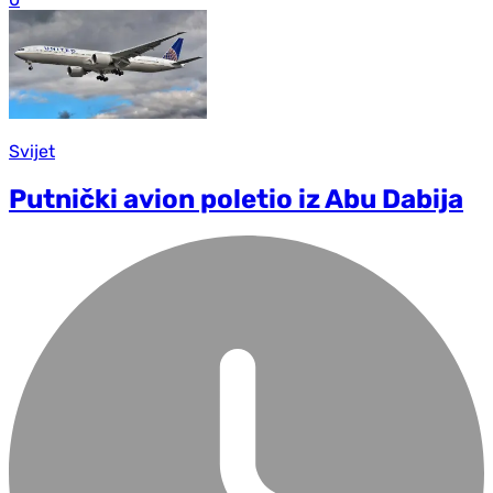
Svijet
Putnički avion poletio iz Abu Dabija