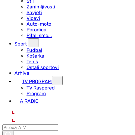
Stil
Zanimljivosti
Savjeti
Vicevi
Auto-moto
Porodica
Pitali smo...
Sport
Fudbal
Košarka
Tenis
Ostali sportovi
Arhiva
TV PROGRAM
ТV Raspored
Program
A RADIO
L