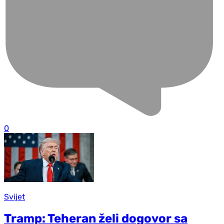
0
Svijet
Tramp: Teheran želi dogovor sa