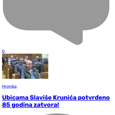
0
Hronika
Ubicama Slaviše Krunića potvrđeno
85 godina zatvora!