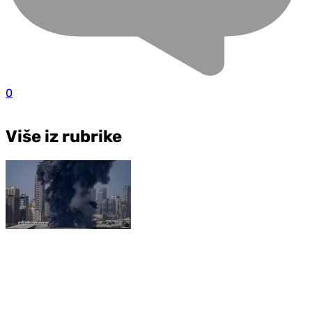
0
Više iz rubrike