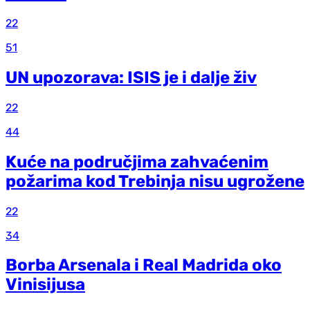
22
51
UN upozorava: ISIS je i dalje živ
22
44
Kuće na područjima zahvaćenim
požarima kod Trebinja nisu ugrožene
22
34
Borba Arsenala i Real Madrida oko
Vinisijusa