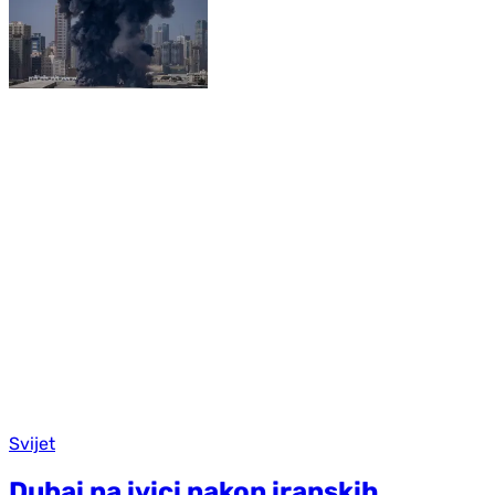
Svijet
Dubai na ivici nakon iranskih