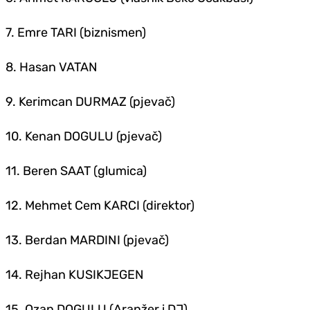
7. Emre TARI (biznismen)
8. Hasan VATAN
9. Kerimcan DURMAZ (pjevač)
10. Kenan DOGULU (pjevač)
11. Beren SAAT (glumica)
12. Mehmet Cem KARCI (direktor)
13. Berdan MARDINI (pjevač)
14. Rejhan KUSIKJEGEN
15. Ozan DOGULU (Aranžer i DJ)