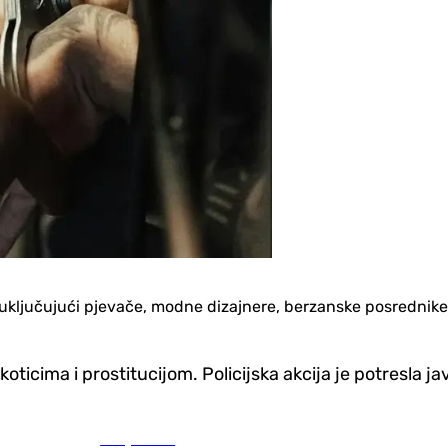
sti, uključujući pjevače, modne dizajnere, berzanske posrednik
icima i prostitucijom. Policijska akcija je potresla ja
Banja Luka