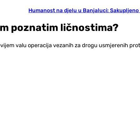
Humanost na djelu u Banjaluci: Sakupljeno 
im poznatim ličnostima?
ovijem valu operacija vezanih za drogu usmjerenih proti