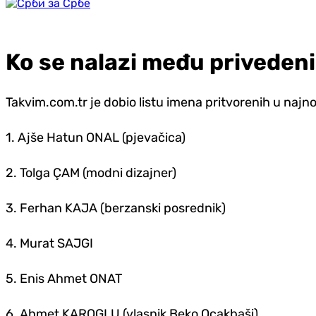
Ko se nalazi među priveden
Takvim.com.tr je dobio listu imena pritvorenih u najn
1. Ajše Hatun ONAL (pjevačica)
2. Tolga ÇAM (modni dizajner)
3. Ferhan KAJA (berzanski posrednik)
4. Murat SAJGI
5. Enis Ahmet ONAT
6. Ahmet KAROGLU (vlasnik Beko Ocakbaši)