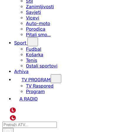
Stil
Zanimljivosti
Savjeti
Vicevi
Auto-moto
Porodica
Pitali smo...
Sport
Fudbal
Košarka
Tenis
Ostali sportovi
Arhiva
TV PROGRAM
ТV Raspored
Program
A RADIO
L