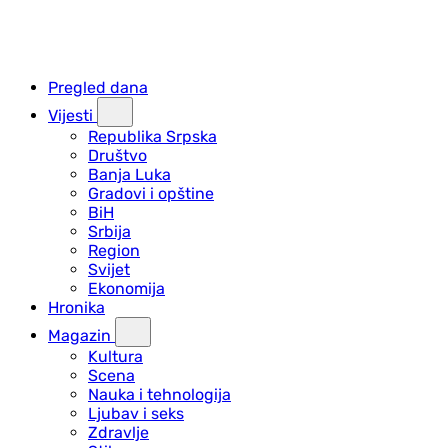
Pregled dana
Vijesti
Republika Srpska
Društvo
Banja Luka
Gradovi i opštine
BiH
Srbija
Region
Svijet
Ekonomija
Hronika
Magazin
Kultura
Scena
Nauka i tehnologija
Ljubav i seks
Zdravlje