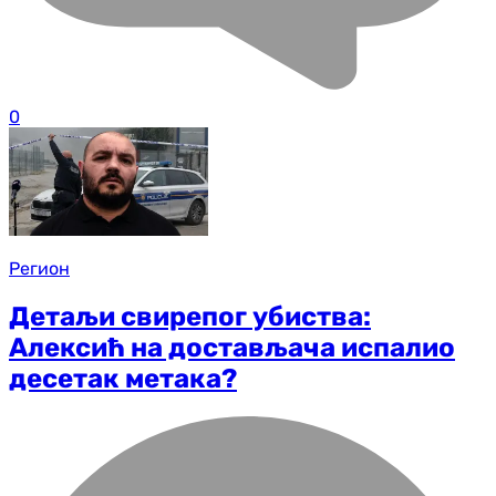
0
Регион
Детаљи свирепог убиства:
Алексић на достављача испалио
десетак метака?