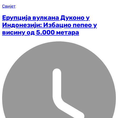
Свијет
Ерупција вулкана Дуконо у
Индонезији: Избацио пепео у
висину од 5.000 метара