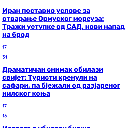
Иран поставио услове за
отварање Ормуског мореуза:
Тражи уступке од САД, нови напад
на брод
17
31
Драматичан снимак обилази
свијет: Туристи кренули на
сафари, па бјежали од разјареног
нилског коња
17
16