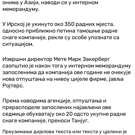
онима у Азији, наводи се у интерном
меморандуму.
У Ирској је укинуто око 350 радних мјеста,
односно приближно петина тамошње радне
снаге компаније, рекле су особе упознате са
ситуацијом.
Извршни директор Мете Марк Закерберг
саопштио је након тога у интерном меморандуму
запосленима да компанија ове године не очекује
нова отпуштања на нивоу цијеле фирме, јавља
Ројтерс.
Према наводима агенције, отпуштања и
прерасподеле запослених најављени ове
седмице обухватају око 20 одсто укупне радне
снаге компаније, преноси Танјуг.
Преузимање дијелова текста или текста у цјелини је