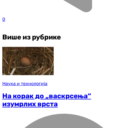
0
Више из рубрике
Наука и технологија
На корак до „васкрсења“
изумрлих врста