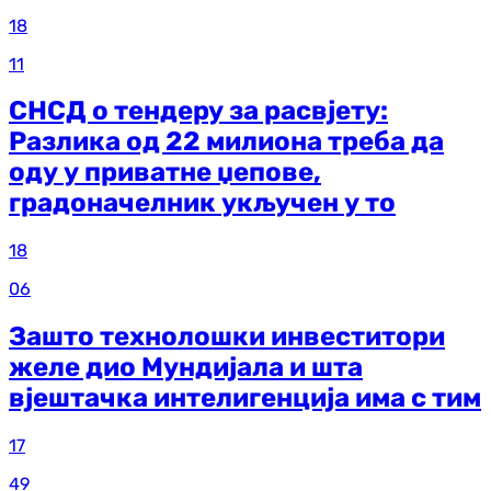
18
11
СНСД о тендеру за расвјету:
Разлика од 22 милиона треба да
оду у приватне џепове,
градоначелник укључен у то
18
06
Зашто технолошки инвеститори
желе дио Мундијала и шта
вјештачка интелигенција има с тим
17
49