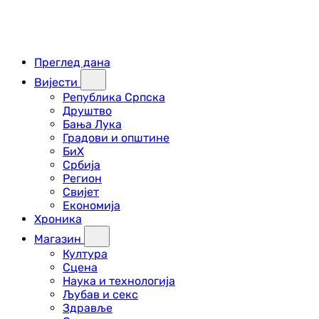
Преглед дана
Вијести
Република Српска
Друштво
Бања Лука
Градови и општине
БиХ
Србија
Регион
Свијет
Економија
Хроника
Магазин
Култура
Сцена
Наука и технологија
Љубав и секс
Здравље