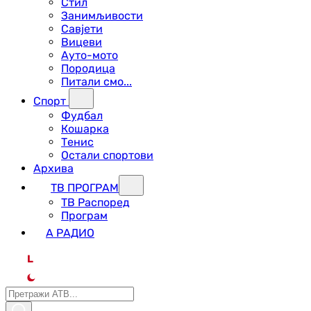
Стил
Занимљивости
Савјети
Вицеви
Ауто-мото
Породица
Питали смо...
Спорт
Фудбал
Кошарка
Тенис
Остали спортови
Архива
ТВ ПРОГРАМ
ТВ Распоред
Програм
А РАДИО
L