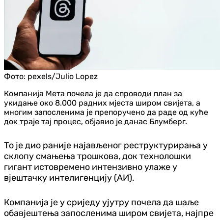
Фото:
pexels/Julio Lopez
Компанија Мета почела је да спроводи план за
укидање око 8.000 радних мјеста широм свијета, а
многим запосленима је препоручено да раде од куће
док траје тај процес, објавио је данас Блумберг.
То је дио раније најављеног реструктурирања у
склопу смањења трошкова, док технолошки
гигант истовремено интензивно улаже у
вјештачку интелигенцију (АИ).
Компанија је у сриједу ујутру почела да шаље
обавјештења запосленима широм свијета, најпре