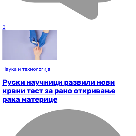
0
Наука и технологија
Руски научници развили нови
крвни тест за рано откривање
рака материце