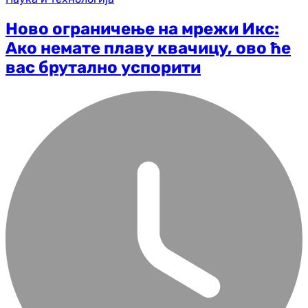
Ново ограничење на мрежи Икс:
Ако немате плаву квачицу, ово ће
вас брутално успорити