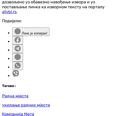
дозвољено уз обавезно навођење извора и уз
постављање линка ка изворном тексту на порталу
atvbl.rs
.
Подијели:
Линк је копиран!
Таг
ови
:
Радна мјеста
укидање радних мјеста
Компанија Мета