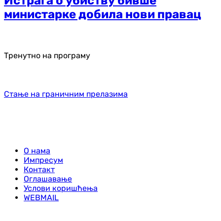
Истрага о убиству бивше
министарке добила нови правац
Тренутно на програму
Стање на граничним прелазима
О нама
Импресум
Контакт
Оглашавање
Услови коришћења
WEBMAIL