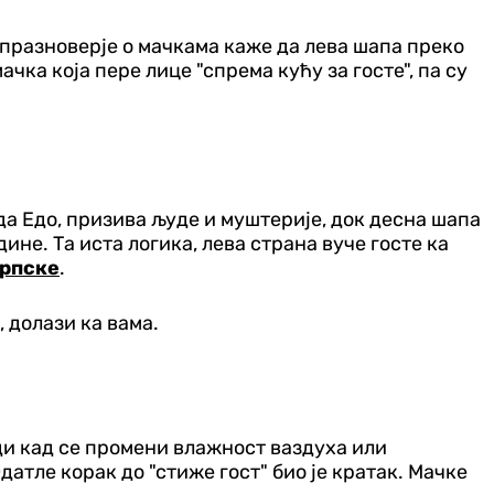
 празноверје о мачкама каже да лева шапа преко
ачка која пере лице "спрема кућу за госте", па су
да Едо, призива људе и муштерије, док десна шапа
ине. Та иста логика, лева страна вуче госте ка
Српске
.
, долази ка вама.
ади кад се промени влажност ваздуха или
атле корак до "стиже гост" био је кратак. Мачке