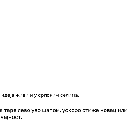
 идеја живи и у српским селима.
а таре лево уво шапом, ускоро стиже новац или
учајност.