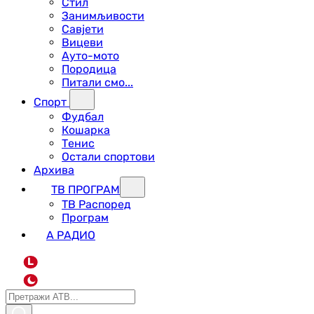
Стил
Занимљивости
Савјети
Вицеви
Ауто-мото
Породица
Питали смо...
Спорт
Фудбал
Кошарка
Тенис
Остали спортови
Архива
ТВ ПРОГРАМ
ТВ Распоред
Програм
А РАДИО
L