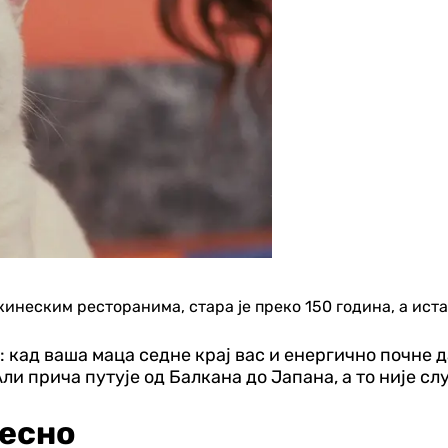
инеским ресторанима, стара је преко 150 година, а иста
 кад ваша маца седне крај вас и енергично почне д
ли прича путује од Балкана до Јапана, а то није сл
десно