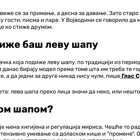
еже се за примање, а десна за давање. Зато старо
су гости, писма и паре. У Војводини се говорило да м
де ко стиже друмом.
диже баш леву шапу
чка која подиже леву шапу, по традицији из перио
 данас бирају модел према томе шта им треба те год
е, а да једни за друге никад нису чули, пише
Глас 
та: лева шапа преко лица значи да неко, или нешто
том шапом?
 је њена хигијена и регулација мириса. Чешће то р
тензивно умивање са доласком кише и "промене". Од