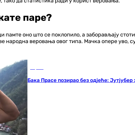
, тако да статистика ради у корист веровања.
екате паре?
и памте оно што се поклопило, а заборављају стоти
све народна веровања овог типа. Мачка опере уво, 
Сцена
Бака Прасе позирао без одјеће: Јутјубе