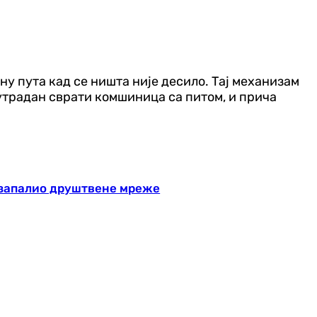
ну пута кад се ништа није десило. Тај механизам
сутрадан сврати комшиница са питом, и прича
р запалио друштвене мреже