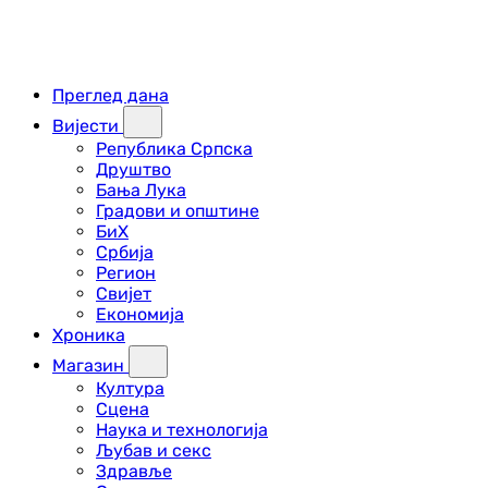
Преглед дана
Вијести
Република Српска
Друштво
Бања Лука
Градови и општине
БиХ
Србија
Регион
Свијет
Економија
Хроника
Магазин
Култура
Сцена
Наука и технологија
Љубав и секс
Здравље