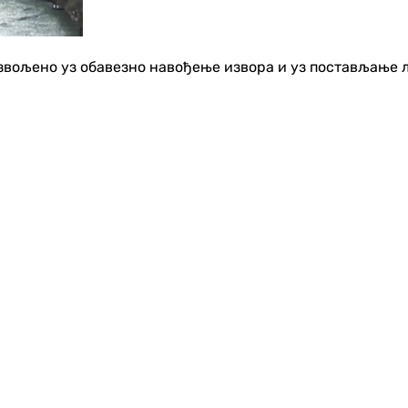
озвољено уз обавезно навођење извора и уз постављање 