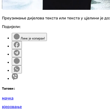
Преузимање дијелова текста или текста у цјелини је д
Подијели:
Линк је копиран!
Таг
ови
:
мачка
вјеровање