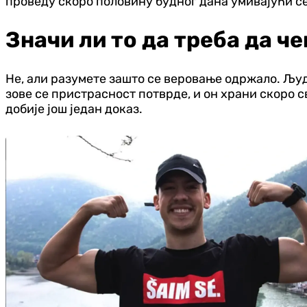
проведу скоро половину будног дана умивајући се
Значи ли то да треба да ч
Не, али разумете зашто се веровање одржало. Људ
зове се пристрасност потврде, и он храни скоро 
добије још један доказ.