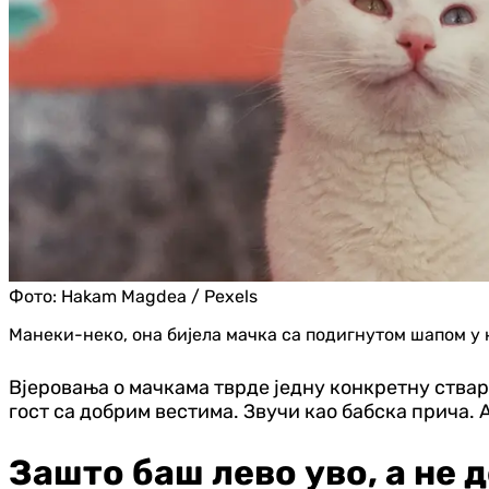
Фото:
Hakam Magdea / Pexels
Манеки-неко, она бијела мачка са подигнутом шапом у к
Вјеровања о мачкама тврде једну конкретну ствар:
гост са добрим вестима. Звучи као бабска прича. А
Зашто баш лево уво, а не 