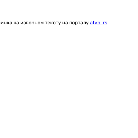
линка ка изворном тексту на порталу
atvbl.rs
.