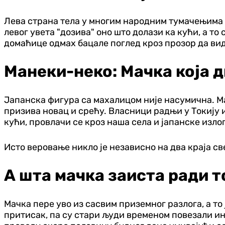
Лева страна тела у многим народним тумачењима в
левог увета "дозива" оно што долази ка кући, а то 
домаћице одмах бацале поглед кроз прозор да ви
Манеки-неко: Мачка која 
Јапанска фигура са махалицом није насумична. Ма
призива новац и срећу. Власници радњи у Токију и
кући, провлачи се кроз наша села и јапанске излог
Исто веровање никло је независно на два краја све
А шта мачка заиста ради 
Мачка пере уво из сасвим приземног разлога, а то
притисак, па су стари људи временом повезали ин