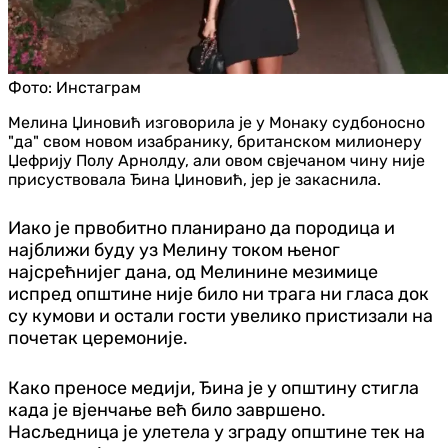
Фото:
Инстаграм
Мелина Џиновић изговорила је у Монаку судбоносно
"да" свом новом изабранику, британском милионеру
Џефрију Полу Арнолду, али овом свјечаном чину није
присуствовала Ђина Џиновић, јер је закаснила.
Иако је првобитно планирано да породица и
најближи буду уз Мелину током њеног
најсрећнијег дана, од Мелинине мезимице
испред општине није било ни трага ни гласа док
су кумови и остали гости увелико пристизали на
почетак церемоније.
Како преносе медији, Ђина је у општину стигла
када је вјенчање већ било завршено.
Насљедница је улетела у зграду општине тек на