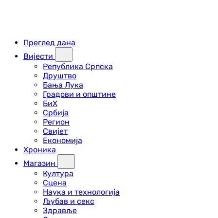
Преглед дана
Вијести
Република Српска
Друштво
Бања Лука
Градови и општине
БиХ
Србија
Регион
Свијет
Економија
Хроника
Магазин
Култура
Сцена
Наука и технологија
Љубав и секс
Здравље