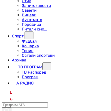
Стил
Занимљивости
Савјети
Вицеви
Ауто-мото
Породица
Питали смо...
Спорт
Фудбал
Кошарка
Тенис
Остали спортови
Архива
ТВ ПРОГРАМ
ТВ Распоред
Програм
А РАДИО
L