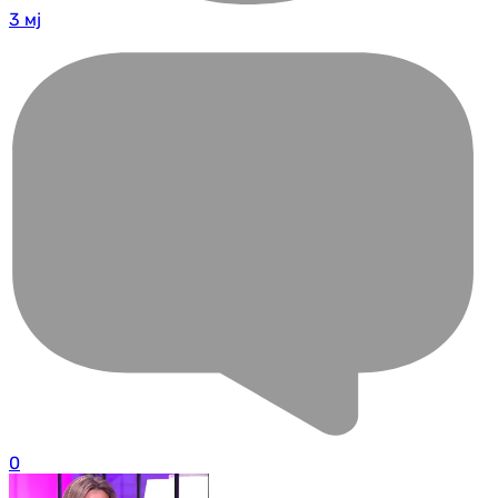
3 мј
0