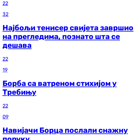
22
32
Најбољи тенисер свијета завршио
на прегледима, познато шта се
дешава
22
19
Борба са ватреном стихијом у
Требињу
22
09
Навијачи Борца послали снажну
поруку