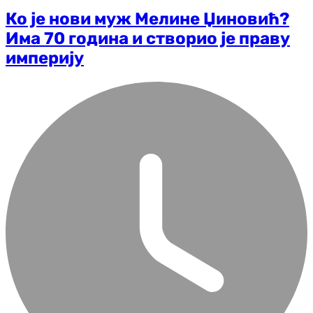
Ко је нови муж Мелине Џиновић?
Има 70 година и створио је праву
империју