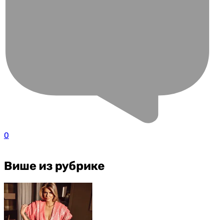
0
Више из рубрике