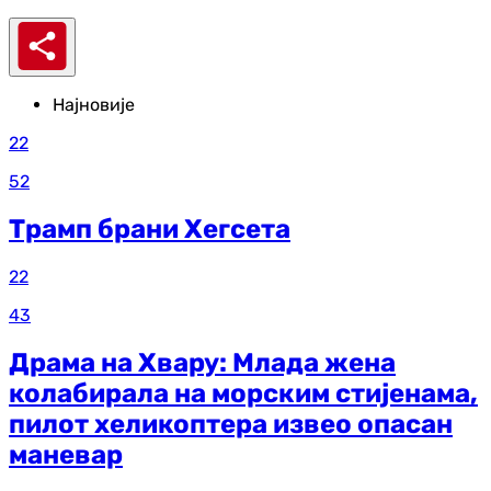
Најновије
22
52
Трамп брани Хегсета
22
43
Драма на Хвару: Млада жена
колабирала на морским стијенама,
пилот хеликоптера извео опасан
маневар