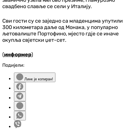
званично узела његово презиме, гламурозно
свадбено славље се сели у Италију.
Сви гости су се заједно са младенцима упутили
300 километара даље од Монака, у популарно
љетовалиште Портофино, мјесто гдје се иначе
окупља свјетски џет-сет.
(
информер
)
Подијели:
Линк је копиран!