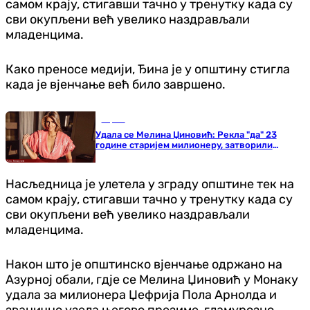
самом крају, стигавши тачно у тренутку када су
сви окупљени већ увелико наздрављали
младенцима.
Како преносе медији, Ђина је у општину стигла
када је вјенчање већ било завршено.
Сцена
Удала се Мелина Џиновић: Рекла "да" 23
године старијем милионеру, затворили
општину због њих
Насљедница је улетела у зграду општине тек на
самом крају, стигавши тачно у тренутку када су
сви окупљени већ увелико наздрављали
младенцима.
Након што је општинско вјенчање одржано на
Азурној обали, гдје се Мелина Џиновић у Монаку
удала за милионера Џефрија Пола Арнолда и