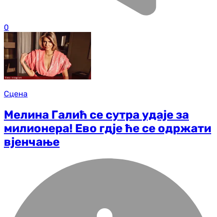
0
Сцена
Мелина Галић се сутра удаје за
милионера! Ево гдје ће се одржати
вјенчање