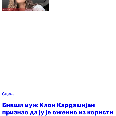
Сцена
Бивши муж Клои Кардашијан
признао да ју је оженио из користи