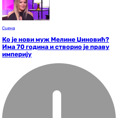
Сцена
Ко је нови муж Мелине Џиновић?
Има 70 година и створио је праву
империју