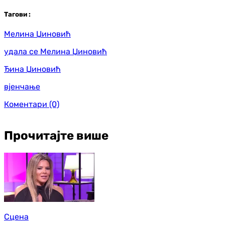
Таг
ови
:
Мелина Џиновић
удала се Мелина Џиновић
Ђина Џиновић
вјенчање
Коментари
(0)
Прочитајте више
Сцена