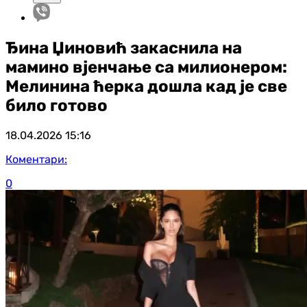
Ђина Џиновић закаснила на
мамино вјенчање са милионером:
Мелинина ћерка дошла кад је све
било готово
18.04.2026
15:16
Коментари:
0