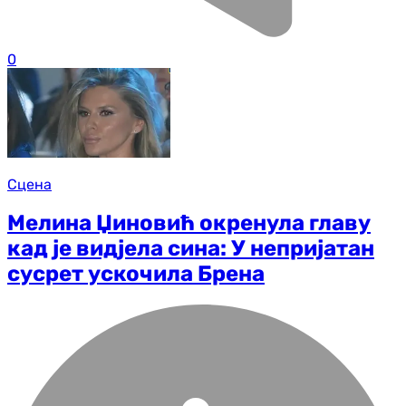
0
Сцена
Мелина Џиновић окренула главу
кад је видjела сина: У непријатан
сусрет ускочила Брена