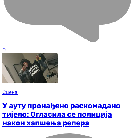
0
Сцена
У ауту пронађено раскомадано
тијело: Огласила се полиција
након хапшења репера