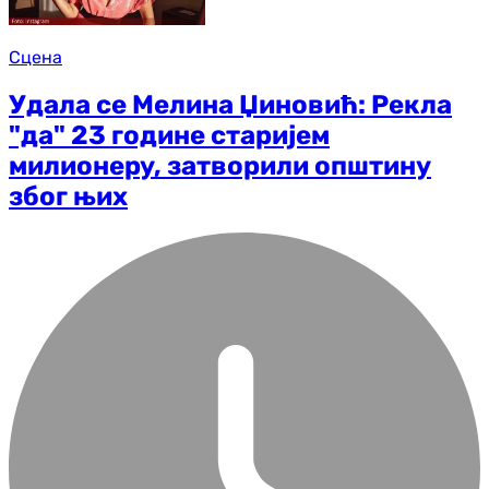
Сцена
Удала се Мелина Џиновић: Рекла
"да" 23 године старијем
милионеру, затворили општину
због њих