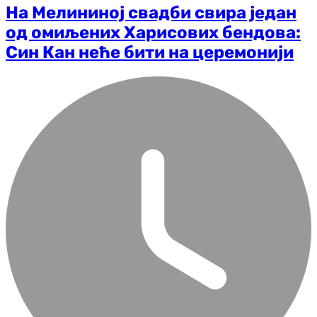
На Мелининој свадби свира један
од омиљених Харисових бендова:
Син Кан неће бити на церемонији