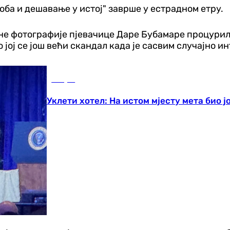
соба и дешавање у истој" заврше у естрадном етру.
 фотографије пјевачице Даре Бубамаре процуриле су
 јој се још већи скандал када је сасвим случајно 
Свијет
Уклети хотел: На истом мјесту мета био 