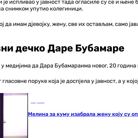
е испливао у јавност тада огласиле су се и њене бр
 са снимком упутио колегиници.
 да имам дјевојку, жену, све их остављам, само јављ
зни дечко Даре Бубамаре
т у медијима да Дара Бубамараима новог, 20 година
ласовне поруке која је доспјела у јавност, а у кој
Сцена
Мелина за куму изабрала жену коју су о