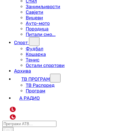
Стил
Занимљивости
Савјети
Вицеви
Ауто-мото
Породица
Питали смо...
Спорт
Фудбал
Кошарка
Тенис
Остали спортови
Архива
ТВ ПРОГРАМ
ТВ Распоред
Програм
А РАДИО
L