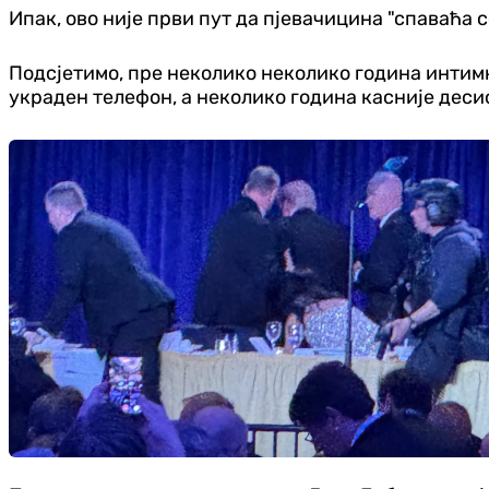
Ипак, ово није први пут да пјевачицина "спаваћа 
Подсјетимо, пре неколико неколико година интимне
украден телефон, а неколико година касније десио