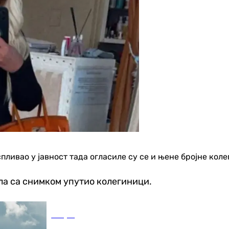
ливао у јавност тада огласиле су се и њене бројне колег
ала са снимком упутио колегиници.
Свијет