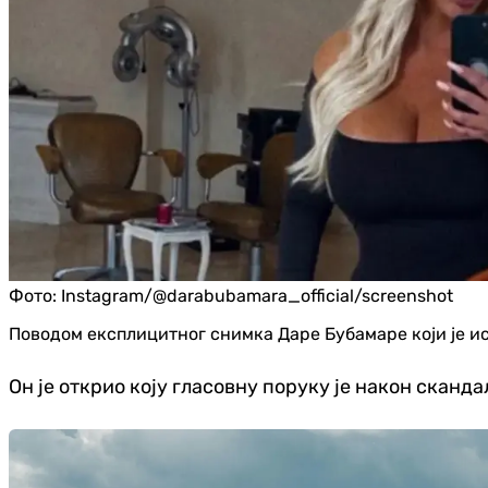
Фото:
Instagram/@darabubamara_official/screenshot
Поводом експлицитног снимка Даре Бубамаре који је исп
Он је открио коју гласовну поруку је након сканд