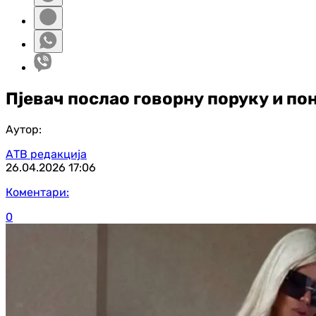
Пјевач послао говорну поруку и по
Аутор:
АТВ редакција
26.04.2026
17:06
Коментари:
0