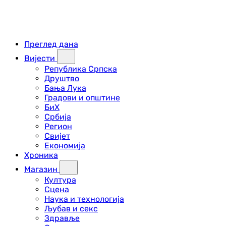
Преглед дана
Вијести
Република Српска
Друштво
Бања Лука
Градови и општине
БиХ
Србија
Регион
Свијет
Економија
Хроника
Магазин
Култура
Сцена
Наука и технологија
Љубав и секс
Здравље