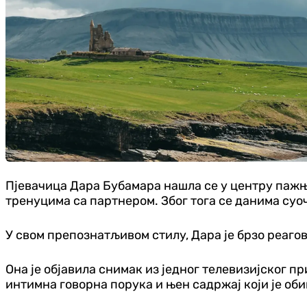
Пјевачица Дара Бубамара нашла се у центру пажње 
тренуцима са партнером. Због тога се данима суо
У свом препознатљивом стилу, Дара је брзо реаго
Она је објавила снимак из једног телевизијског пр
интимна говорна порука и њен садржај који је об