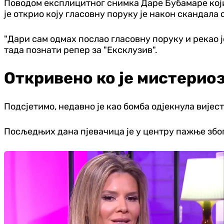
Поводом експлицитног снимка Даре Бубамаре који ј
је открио коју гласовну поруку је након скандала
"Дари сам одмах послао гласовну поруку и рекао јој
тада познати репер за "Ексклузив".
Откривено ко је мистерио
Подсјетимо, недавно је као бомба одјекнула вијес
Посљедњих дана пјевачица је у центру пажње због г