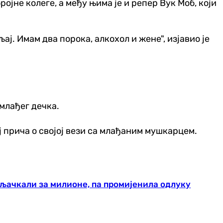
ојне колеге, а међу њима је и репер Вук Моб, који
ај. Имам два порока, алкохол и жене", изјавио је
 млађег дечка.
ој прича о својој вези са млађаним мушкарцем.
пљачкали за милионе, па промијенила одлуку