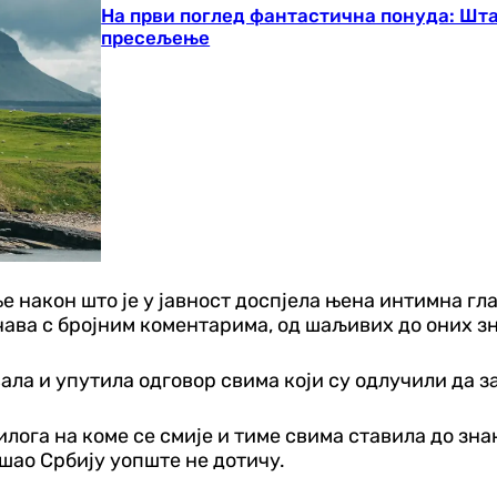
На први поглед фантастична понуда: Шта 
пресељење
након што је у јавност доспјела њена интимна гла
чава с бројним коментарима, од шаљивих до оних з
вала и упутила одговор свима који су одлучили да 
илога на коме се смије и тиме свима ставила до знањ
ишао Србију уопште не дотичу.