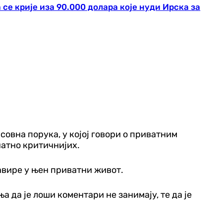
се крије иза 90.000 долара које нуди Ирска за
совна порука, у којој говори о приватним
натно критичнијих.
завире у њен приватни живот.
а да је лоши коментари не занимају, те да је