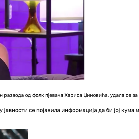
 развода од фолк пјевача Хариса Џиновића, удала се за 
у јавности се појавила информација да би јој кума
Савјети