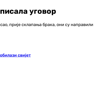
тписала уговор
исао, прије склапања брака, они су направили
обилази свијет