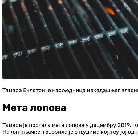
Тамара Еклстон је насљедница некадашњег власни
Мета лопова
Тамара је постала мета лопова у децембру 2019. 
Након пљачке, говорила је о људима који су јој о