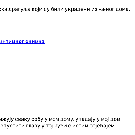
ска драгуља који су били украдени из њеног дома.
 интимног снимка
ују сваку собу у мом дому, упадају у мој дом,
спустити главу у тој кући с истим осјећајем