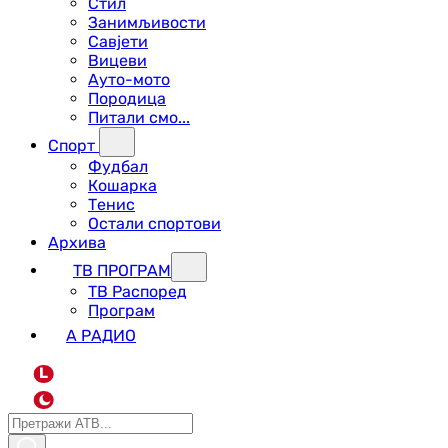
Стил
Занимљивости
Савјети
Вицеви
Ауто-мото
Породица
Питали смо...
Спорт
Фудбал
Кошарка
Тенис
Остали спортови
Архива
ТВ ПРОГРАМ
ТВ Распоред
Програм
А РАДИО
L