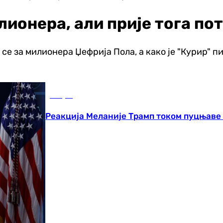
лионера, али прије тога по
е за милионера Џефрија Пола, а како је "Курир" п
Свијет
Реакција Меланије Трамп током пуцњаве 