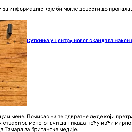
 за информације које би могле довести до пронала
Фудбал
Суткиња у центру новог скандала након
у и мене. Помисао на те одвратне људе који претраж
х ствари за мене, значи да никада нећу моћи мирно 
да Тамара за британске медије.