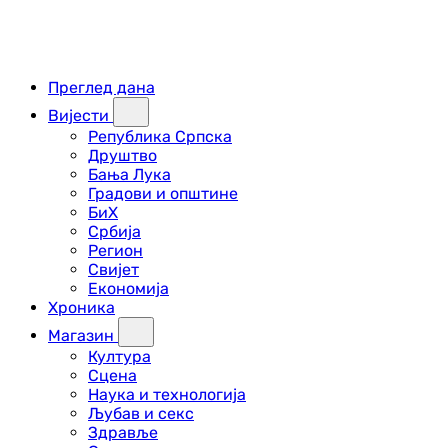
Преглед дана
Вијести
Република Српска
Друштво
Бања Лука
Градови и општине
БиХ
Србија
Регион
Свијет
Економија
Хроника
Магазин
Култура
Сцена
Наука и технологија
Љубав и секс
Здравље