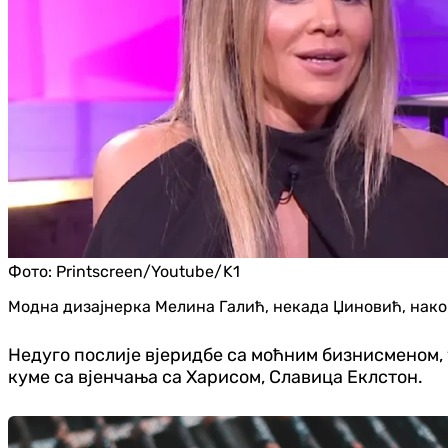
Фото:
Printscreen/Youtube/K1
Модна дизајнерка Мелина Галић, некада Џиновић, након
Недуго послије вјеридбе са моћним бизнисменом, 
куме са вјенчања са Харисом, Славица Еклстон.