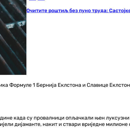
Очитите роштиљ без пуно труда: Састојк
ка Формуле 1 Бернија Еклстона и Славице Еклстон
године када су провалници опљачкали њен луксузни
днијели дијаманте, накит и ствари вриједне милионе