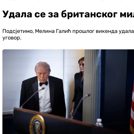
Удала се за британског ми
Подсјетимо, Мелина Галић прошлог викенда удала с
уговор.