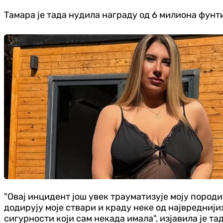
Тамара је тада нудила награду од 6 милиона фунти
"Овај инцидент још увек трауматизује моју породиц
додирују моје ствари и краду неке од највреднији
сигурности који сам некада имала", изјавила је та