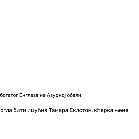
богатог Енглеза на Азурној обали.
 могла бити имућна Тамара Еклстон, кћерка њене