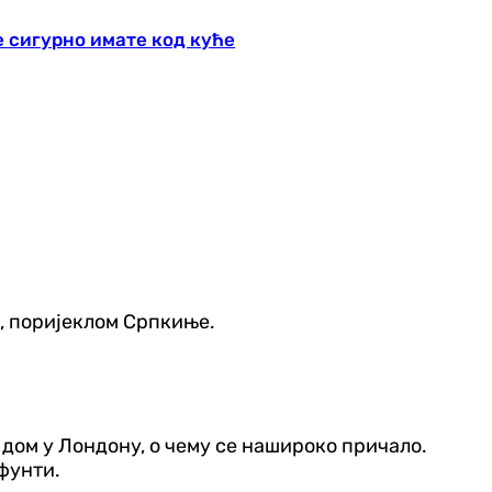
е сигурно имате код куће
, поријеклом Српкиње.
 дом у Лондону, о чему се нашироко причало.
 фунти.