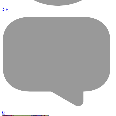
3 мј
0