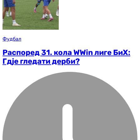
Фудбал
Распоред 31. кола WWin лиге БиХ:
Гдје гледати дерби?