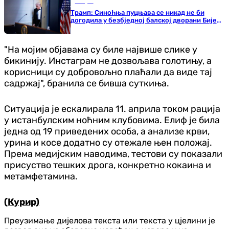
Свијет
Трамп: Синоћња пуцњава се никад не би
догодила у безбједној балској дворани Бијеле
куће
"На мојим објавама су биле највише слике у
бикинију. Инстаграм не дозвољава голотињу, а
корисници су добровољно плаћали да виде тај
садржај", бранила се бивша суткиња.
Ситуација је ескалирала 11. априла током рација
у истанбулским ноћним клубовима. Елиф је била
једна од 19 приведених особа, а анализе крви,
урина и косе додатно су отежале њен положај.
Према медијским наводима, тестови су показали
присуство тешких дрога, конкретно кокаина и
метамфетамина.
(Курир)
Преузимање дијелова текста или текста у цјелини је