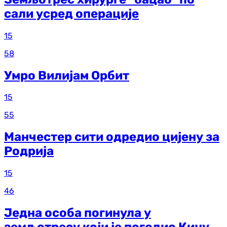
сали усред операције
15
58
Умро Вилијам Орбит
15
55
Манчестер сити одредио цијену за
Родрија
15
46
Једна особа погинула у