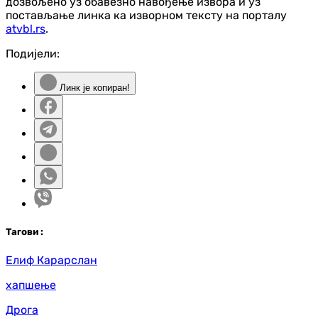
дозвољено уз обавезно навођење извора и уз
постављање линка ка изворном тексту на порталу
atvbl.rs
.
Подијели:
Линк је копиран!
Таг
ови
:
Елиф Карарслан
хапшење
Дрога