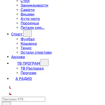
Стил
Занимљивости
Савјети
Вицеви
Ауто-мото
Породица
Питали смо...
Спорт
Фудбал
Кошарка
Тенис
Остали спортови
Архива
ТВ ПРОГРАМ
ТВ Распоред
Програм
А РАДИО
L