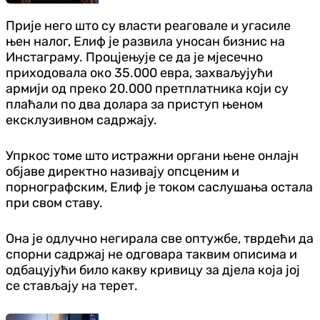
Прије него што су власти реаговале и угасиле
њен налог, Елиф је развила уносан бизнис на
Инстаграму. Процјењује се да је мјесечно
приходовала око 35.000 евра, захваљујући
армији од преко 20.000 претплатника који су
плаћали по два долара за приступ њеном
ексклузивном садржају.
Упркос томе што истражни органи њене онлајн
објаве директно називају опсценим и
порнографским, Елиф је током саслушања остала
при свом ставу.
Она је одлучно негирала све оптужбе, тврдећи да
спорни садржај не одговара таквим описима и
одбацујући било какву кривицу за дјела која јој
се стављају на терет.