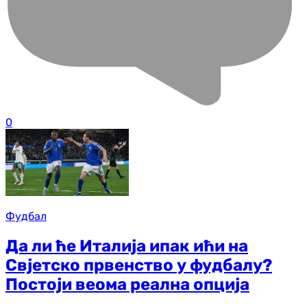
0
Фудбал
Да ли ће Италија ипак ићи на
Свјетско првенство у фудбалу?
Постоји веома реална опција