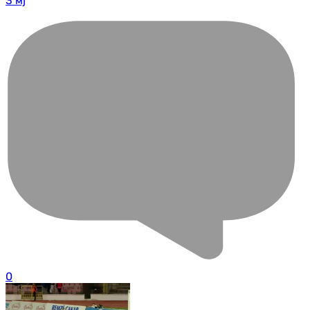
3 мј
0