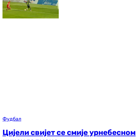
Фудбал
Цијели свијет се смије урнебесном