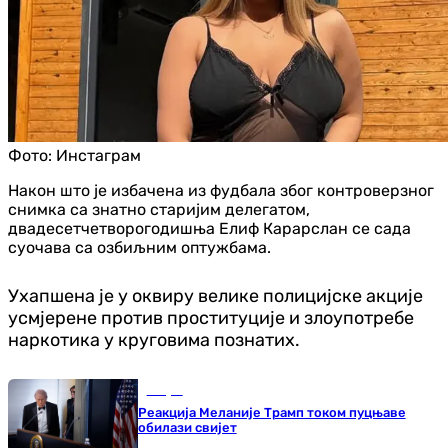
Фото:
Инстаграм
Након што је избачена из фудбала због контроверзног
снимка са знатно старијим делегатом,
двадесетчетворогодишња Елиф Карарслан се сада
суочава са озбиљним оптужбама.
Ухапшена је у оквиру велике полицијске акције
усмјерене против проституције и злоупотребе
наркотика у круговима познатих.
Свијет
Реакција Меланије Трамп током пуцњаве
обилази свијет