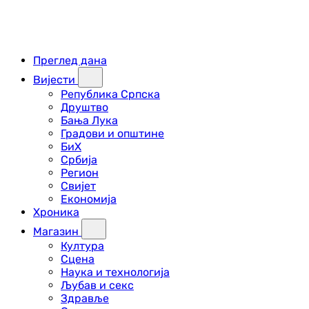
Преглед дана
Вијести
Република Српска
Друштво
Бања Лука
Градови и општине
БиХ
Србија
Регион
Свијет
Економија
Хроника
Магазин
Култура
Сцена
Наука и технологија
Љубав и секс
Здравље