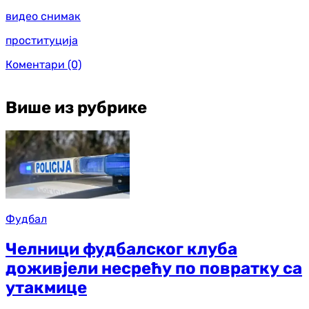
видео снимак
проституција
Коментари
(0)
Више из рубрике
Фудбал
Челници фудбалског клуба
доживјели несрећу по повратку са
утакмице