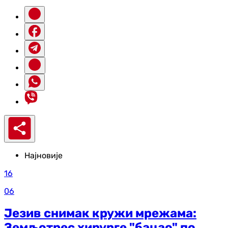
Најновије
16
06
Језив снимак кружи мрежама:
Земљотрес хирурге "бацао" по