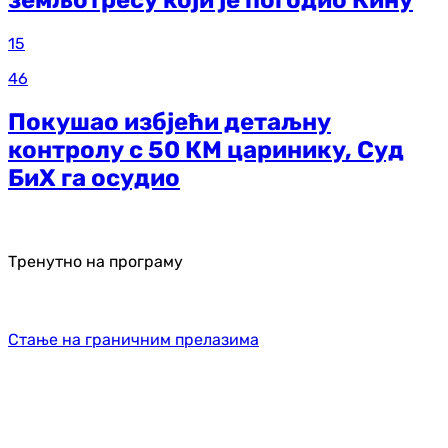
земљотресу који је погодио Кину
15
46
Покушао избјећи детаљну
контролу с 50 КМ царинику, Суд
БиХ га осудио
Тренутно на програму
Стање на граничним прелазима