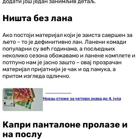
додати још један занимљив детаљ.
Ништа без лана
Ако постоји материјал који је заиста савршен за
љето – то је дефинитивно лан. Ланени комади
популарни су већ годинама, а посљедњих
неколико сезона обожавамо и ланене комплете и
потпуно нам је јасно зашто – овај прозрачан
материјал пријатнији је чак и од памука, а
притом изгледа одлично.
Занимљивости
Новац стиже за четири знака до 4. јула
Капри панталоне пролазе и
на послу