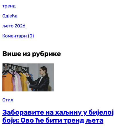
тренд
Одјећа
љето 2026
Коментари
(0)
Више из рубрике
Стил
Заборавите на хаљину у бијелој
боји: Ово ће бити тренд љета