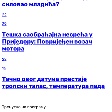
силовао младића?
22
29
Тешка саобраћајна несрећа у
Приједору: Повријеђен возач
мотора
22
16
Тачно овог датума престаје
тропски талас, температура пада
Тренутно на програму