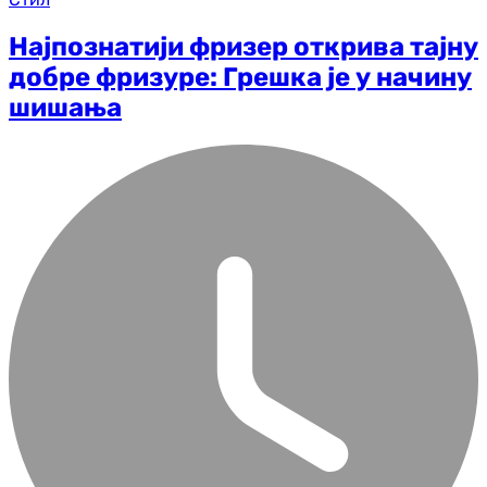
Најпознатији фризер открива тајну
добре фризуре: Грешка је у начину
шишања