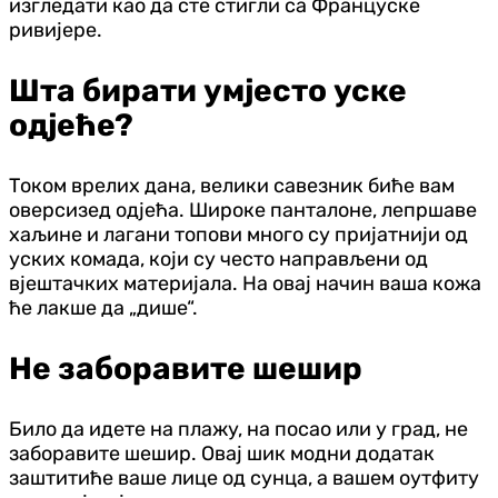
изгледати као да сте стигли са Француске
ривијере.
Шта бирати умјесто уске
одјеће?
Током врелих дана, велики савезник биће вам
оверсизед одјећа. Широке панталоне, лепршаве
хаљине и лагани топови много су пријатнији од
уских комада, који су често направљени од
вјештачких материјала. На овај начин ваша кожа
ће лакше да „дише“.
Не заборавите шешир
Било да идете на плажу, на посао или у град, не
заборавите шешир. Овај шик модни додатак
заштитиће ваше лице од сунца, а вашем оутфиту