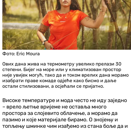
Фото:
Eric Moura
Ових дана жива на термометру увелико прелази 30
степени. Бијег на море или у климатизован простор
није увијек могућ, тако да и током врелих дана морамо
изабрати праве комаде одјеће како бисмо и даље
остали стилизовани, а осјећали се пријатно.
Високе температуре и мода често не иду заједно
– врело љетње вријеме не оставља много
простора за слојевито облачење, а морамо да
пазимо и које материјале бирамо. О знојењу и
топљењу шминке чим изађемо из стана боље да и