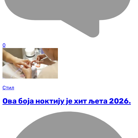
0
Стил
Ова боја ноктију је хит љета 2026.