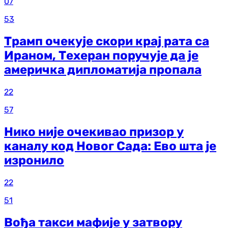
07
53
Трамп очекује скори крај рата са
Ираном, Техеран поручује да је
америчка дипломатија пропала
22
57
Нико није очекивао призор у
каналу код Новог Сада: Ево шта је
изронило
22
51
Вођа такси мафије у затвору