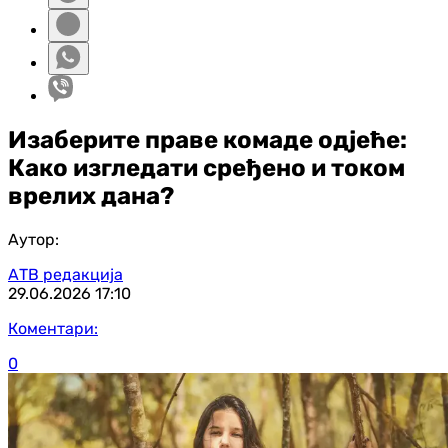
Изаберите праве комаде одјеће:
Како изгледати сређено и током
врелих дана?
Аутор:
АТВ редакција
29.06.2026
17:10
Коментари:
0