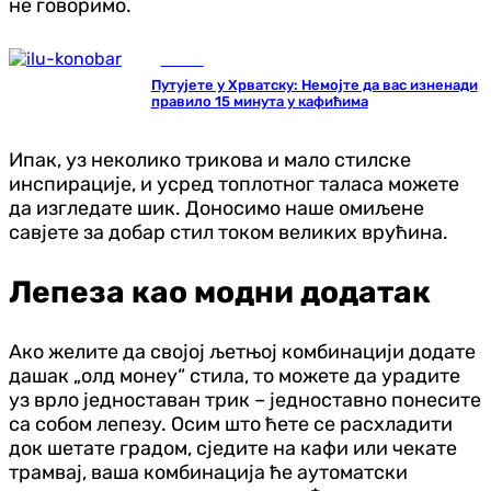
не говоримо.
Регион
Путујете у Хрватску: Немојте да вас изненади
правило 15 минута у кафићима
Ипак, уз неколико трикова и мало стилске
инспирације, и усред топлотног таласа можете
да изгледате шик. Доносимо наше омиљене
савјете за добар стил током великих врућина.
Лепеза као модни додатак
Ако желите да својој љетњој комбинацији додате
дашак „олд монеy“ стила, то можете да урадите
уз врло једноставан трик – једноставно понесите
са собом лепезу. Осим што ћете се расхладити
док шетате градом, сједите на кафи или чекате
трамвај, ваша комбинација ће аутоматски