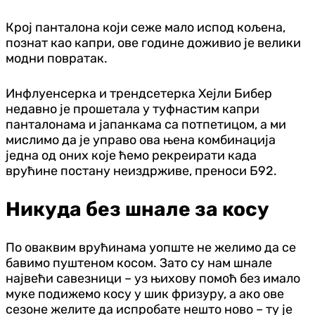
Крој панталона који сеже мало испод кољена,
познат као капри, ове године доживио је велики
модни повратак.
Инфлуенсерка и трендсетерка Хејли Бибер
недавно је прошетала у туфнастим капри
панталонама и јапанкама са потпетицом, а ми
мислимо да је управо ова њена комбинација
једна од оних које ћемо рекреирати када
врућине постану неиздрживе, преноси Б92.
Никуда без шнале за косу
По оваквим врућинама уопште не желимо да се
бавимо пуштеном косом. Зато су нам шнале
највећи савезници – уз њихову помоћ без имало
муке подижемо косу у шик фризуру, а ако ове
сезоне желите да испробате нешто ново – ту је