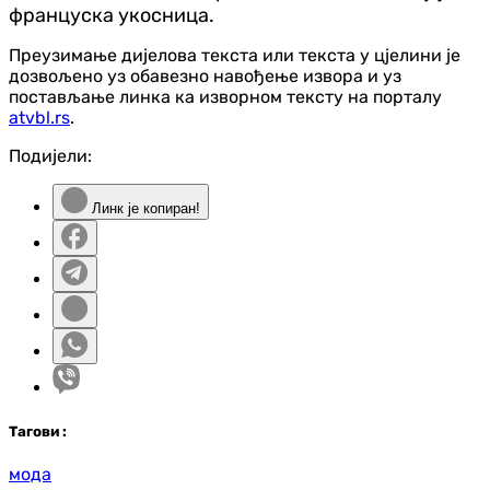
француска укосница.
Преузимање дијелова текста или текста у цјелини је
дозвољено уз обавезно навођење извора и уз
постављање линка ка изворном тексту на порталу
atvbl.rs
.
Подијели:
Линк је копиран!
Таг
ови
:
мода