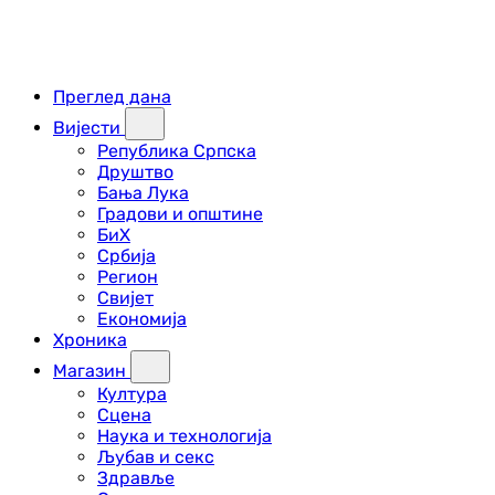
Преглед дана
Вијести
Република Српска
Друштво
Бања Лука
Градови и општине
БиХ
Србија
Регион
Свијет
Економија
Хроника
Магазин
Култура
Сцена
Наука и технологија
Љубав и секс
Здравље