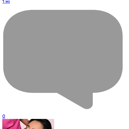
1 мј
0