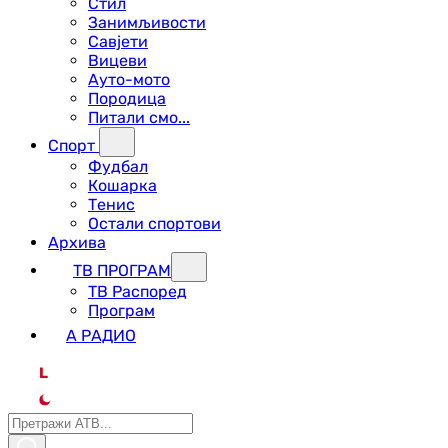
Стил
Занимљивости
Савјети
Вицеви
Ауто-мото
Породица
Питали смо...
Спорт
Фудбал
Кошарка
Тенис
Остали спортови
Архива
ТВ ПРОГРАМ
ТВ Распоред
Програм
А РАДИО
L