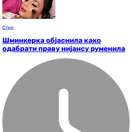
Стил
Шминкерка објаснила како
одабрати праву нијансу руменила