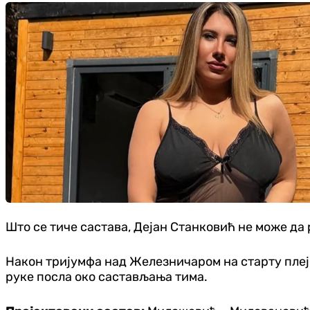
Што се тиче састава, Дејан Станковић не може да
Након тријумфа над Железничаром на старту плеј-
руке посла око састављања тима.