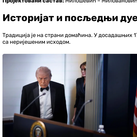
Пројектовани састав:
Милошевић – Миловановић, 
Историјат и посљедњи ду
Традиција је на страни домаћина. У досадашњих 1
са неријешеним исходом.