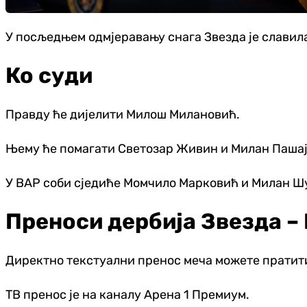
У посљедњем одмјеравању снага Звезда је славила 
Ко суди
Правду ће дијелити Милош Милановић.
Њему ће помагати Светозар Живин и Милан Пашајл
У ВАР соби сједиће Момчило Марковић и Милан Ш
Преноси дербија Звезда –
Директно текстуални пренос меча можете пратит
ТВ пренос је на каналу Арена 1 Премиум.