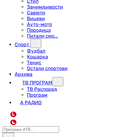
Стил
Занимљивости
Савјети
Вицеви
Ауто-мото
Породица
Питали смо...
Спорт
Фудбал
Кошарка
Тенис
Остали спортови
Архива
ТВ ПРОГРАМ
ТВ Распоред
Програм
А РАДИО
L