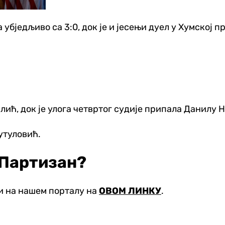
убједљиво са 3:0, док је и јесењи дуел у Хумској п
ић, док је улога четвртог судије припала Данилу 
утуловић.
 Партизан?
и на нашем порталу на
ОВОМ ЛИНКУ
.