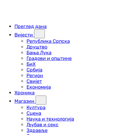
Преглед дана
Вијести
Република Српска
Друштво
Бања Лука
Градови и општине
БиХ
Србија
Регион
Свијет
Економија
Хроника
Магазин
Култура
Сцена
Наука и технологија
Љубав и секс
Здравље