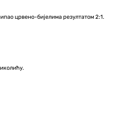
рипао црвено-бијелима резултатом 2:1.
Николићу.