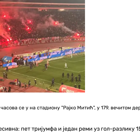
сова се у на стадиону "Рајко Митић", у 179. вечитом дерб
сивна: пет тријумфа и један реми уз гол-разлику 15