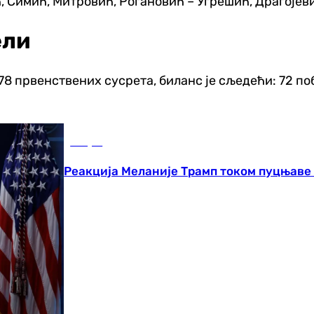
Симић, Митровић, Рогановић – Угрешић, Драгојевић 
ели
78 првенствених сусрета, биланс је сљедећи: 72 по
Свијет
Реакција Меланије Трамп током пуцњаве 