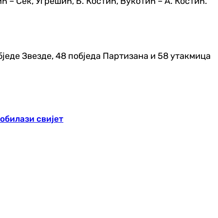
– Сек, Угрешић, Б. Костић, Вукотић – А. Костић.
бједе Звезде, 48 побједа Партизана и 58 утакмица
обилази свијет