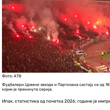
Фото:
АТВ
Фудбалери Црвене звезде и Партизана састају се од 18 ча
којим је прекинута серија.
Ипак, статистика од почетка 2026. године је импре