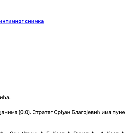
 интимног снимка
ића.
анима (0:0). Стратег Срђан Благојевић има пуне