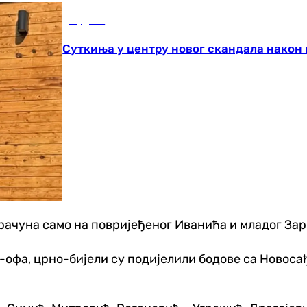
Фудбал
Суткиња у центру новог скандала након
 рачуна само на повријеђеног Иванића и младог Зар
офа, црно-бијели су подијелили бодове са Новосађ