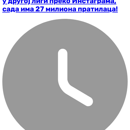
у другој лиги преко Инстаграма,
сада има 27 милиона пратилаца!