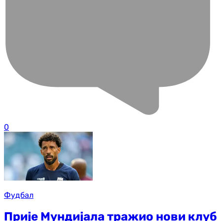
0
Фудбал
Прије Мундијала тражио нови клуб