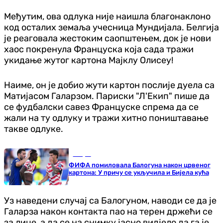
Међутим, ова одлука није наишла благонаклоно
код осталих земаља учесница Мундијала. Белгија
је реаговала жестоким саопштењем, док је нови
хаос покренула Француска која сада тражи
укидање жутог картона Мајклу Олисеу!
Наиме, он је добио жути картон послије дуела са
Матијасом Галарзом. Париски "Л'Екип" пише да
се фудбалски савез Француске спрема да се
жали на ту одлуку и тражи хитно поништавање
такве одлуке.
Свијет
ФИФА помиловала Балогунa након црвеног
картона: У причу се укључила и Бијела кућа
Уз наведени случај са Балогуном, наводи се да је
Галарза након контакта пао на терен држећи се
за лице, а да се на снимку јасно видјело да га је