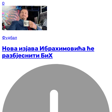
0
Фудбал
Нова изјава Ибрахимовића ће
разбјеснити БиХ