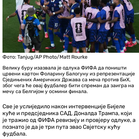
Фото:
Tanjug/AP Photo/Matt Rourke
Велику буру изазвала је одлука ФИФА да поништи
црвени картон Фоларину Балогуну из репрезентације
Сједињених Америчких Држава са меча против БиХ,
због чега ће овај фудбалер бити спреман да заигра на
мечу са Белгијом у осмини финала.
Све је услиједило након интервенције Бијеле
куће и предсједника САД, Доналда Трампа, који
је тражио од ФИФА ревизију и провјеру одлуке, а
познато је да је три пута звао Свјетску кућу
фудбала.