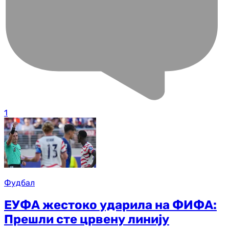
1
Фудбал
ЕУФА жестоко ударила на ФИФА:
Прешли сте црвену линију