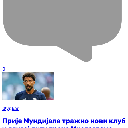
0
Фудбал
Прије Мундијала тражио нови клуб