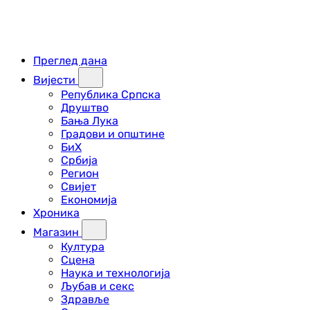
Преглед дана
Вијести
Република Српска
Друштво
Бања Лука
Градови и општине
БиХ
Србија
Регион
Свијет
Економија
Хроника
Магазин
Култура
Сцена
Наука и технологија
Љубав и секс
Здравље