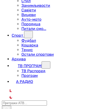
Стил
Занимљивости
Савјети
Вицеви
Ауто-мото
Породица
Питали смо...
Спорт
Фудбал
Кошарка
Тенис
Остали спортови
Архива
ТВ ПРОГРАМ
ТВ Распоред
Програм
А РАДИО
L