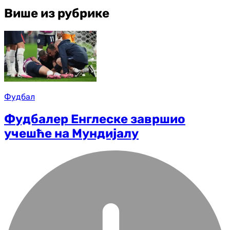
Више из рубрике
Фудбал
Фудбалер Енглеске завршио
учешће на Мундијалу