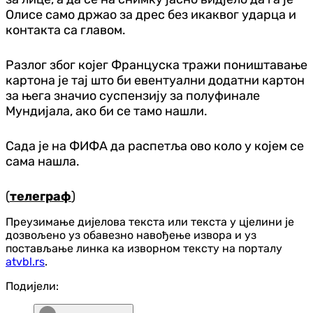
Олисе само држао за дрес без икаквог ударца и
контакта са главом.
Разлог због којег Француска тражи поништавање
картона је тај што би евентуални додатни картон
за њега значио суспензију за полуфинале
Мундијала, ако би се тамо нашли.
Сада је на ФИФА да распетља ово коло у којем се
сама нашла.
(
телеграф
)
Преузимање дијелова текста или текста у цјелини је
дозвољено уз обавезно навођење извора и уз
постављање линка ка изворном тексту на порталу
atvbl.rs
.
Подијели: