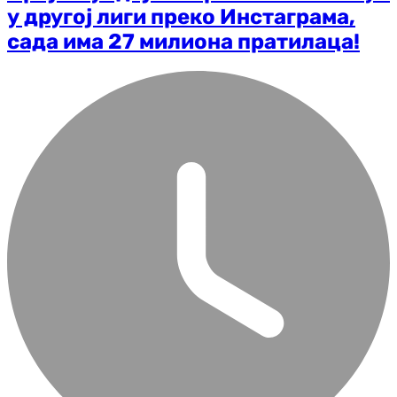
у другој лиги преко Инстаграма,
сада има 27 милиона пратилаца!