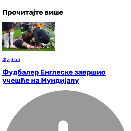
Прочитајте више
Фудбал
Фудбалер Енглеске завршио
учешће на Мундијалу