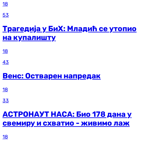
18
53
Трагедија у БиХ: Младић се утопио
на купалишту
18
43
Венс: Остварен напредак
18
33
АСТРОНАУТ НАСА: Био 178 дана у
свемиру и схватио - живимо лаж
18