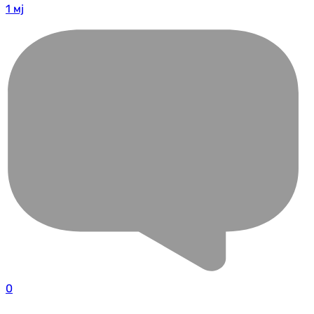
1 мј
0