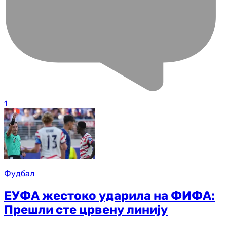
1
Фудбал
ЕУФА жестоко ударила на ФИФА:
Прешли сте црвену линију