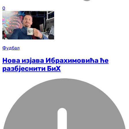
0
Фудбал
Нова изјава Ибрахимовића ће
разбјеснити БиХ