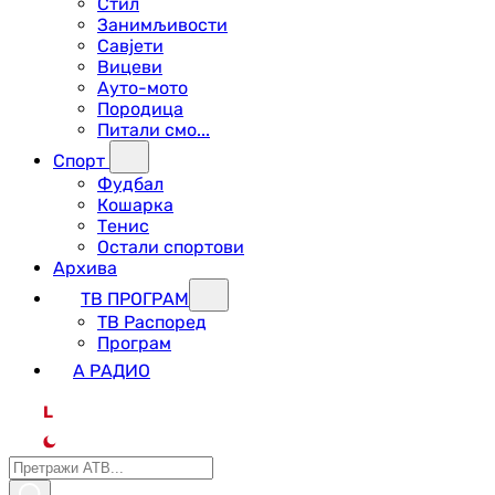
Стил
Занимљивости
Савјети
Вицеви
Ауто-мото
Породица
Питали смо...
Спорт
Фудбал
Кошарка
Тенис
Остали спортови
Архива
ТВ ПРОГРАМ
ТВ Распоред
Програм
А РАДИО
L