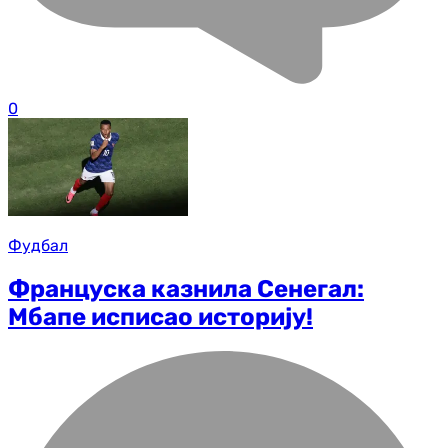
0
Фудбал
Француска казнила Сенегал:
Мбапе исписао историју!