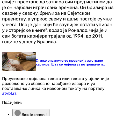
свијет престане да затвара очи пред истином да
је он најбољи играч свих времена. Он бриљира из
сезоне у сезону, бриљира на Свјетском
првенству, а упркос свему и даље постоје сумње
у њега. Ово је дан који ће заувијек остати уписан
у историјске књиге", додао је Роналдо, чија је и
сам богата каријера трајала од 1994. до 2011.
године у дресу Бразила.
Економија
Стиже ограничење провизија за стране
картице: Шта се мијења за потрошаче и
трговце?
Преузимање дијелова текста или текста у цјелини је
дозвољено уз обавезно навођење извора и уз
постављање линка ка изворном тексту на порталу
atvbl.rs
.
Подијели:
Линк је копиран!