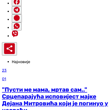
Најновије
23
01
"Пусти ме мама, мртав сам.."
Срцепарајућа исповијест мајке
Дејана Митровића који је погинуо у