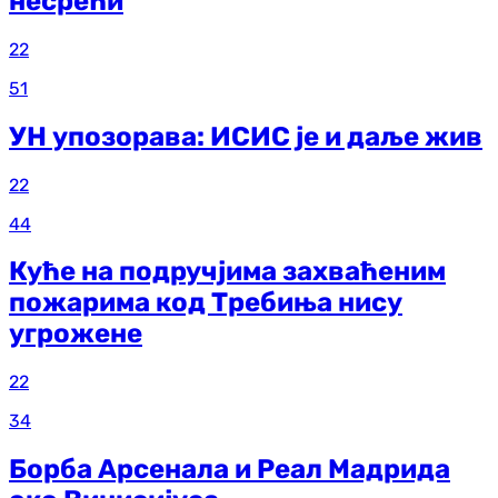
несрећи
22
51
УН упозорава: ИСИС је и даље жив
22
44
Куће на подручјима захваћеним
пожарима код Требиња нису
угрожене
22
34
Борба Арсенала и Реал Мадрида