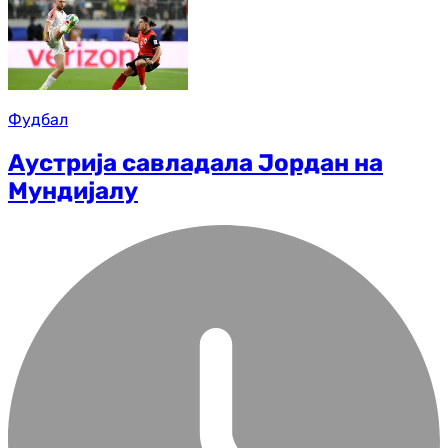
Фудбал
Аустрија савладала Јордан на
Мундијалу