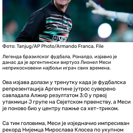
Фото:
Tanjug/AP Photo/Armando Franca, File
Легенда бразилског фудбала, Роналдо, изјавио је
данас да је аргентински виртуоз Лионел Меси
неприкосновени најбољи играч свих времена.
Ова изјава долази у тренутку када је фудбалска
репрезентација Аргентине јутрос суверено
савладала Алжир резултатом 3:0 у првој
утакмици Ј групе на Свјетском првенству, а Меси
је поново био у центру пажње са хет-триком.
Са тим головима, Меси је изједначио импресиван
рекорд Нијемца Мирослава Клосеа по укупном