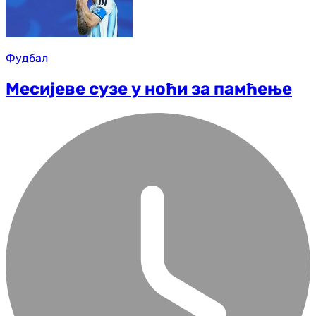
Фудбал
Месијеве сузе у ноћи за памћење