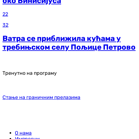
око Винисијуса
22
32
Ватра се приближила кућама у
требињском селу Пољице Петрово
Тренутно на програму
Стање на граничним прелазима
О нама
Импресум