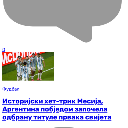
0
Фудбал
Историјски хет-трик Месија,
Аргентина побједом започела
одбрану титуле првака свијета