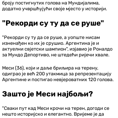
броју постигнутих голова на Мундијалима,
додатно учвршћујући своје мјесто у историји.
"Рекорди су ту да се руше"
"Рекорди су ту да се руше, а уопште нисам
изненађен ко их је срушио. Аргентина је и
актуелни свјетски шампион", изјавио је Роналдо
за Мундо Депортиво, не штедећи ријечи хвале.
Меси (36), који и даље бриљира на терену,
одиграо је већ 200 утакмица за репрезентацију
Аргентине и постигао невјероватних 120 голова.
Зашто је Меси најбољи?
"Сваки пут кад Меси крочи на терен, догоди се
нешто историјско и елегантно. Вријеме је да