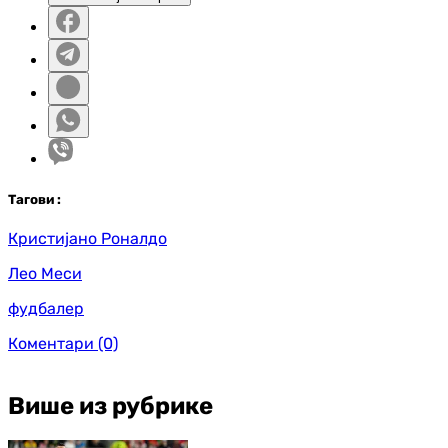
Таг
ови
:
Кристијано Роналдо
Лео Меси
фудбалер
Коментари
(0)
Више из рубрике