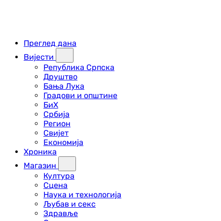
Преглед дана
Вијести
Република Српска
Друштво
Бања Лука
Градови и општине
БиХ
Србија
Регион
Свијет
Економија
Хроника
Магазин
Култура
Сцена
Наука и технологија
Љубав и секс
Здравље