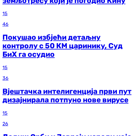
земљотресу који је погодио Кину
15
46
Покушао избјећи детаљну
контролу с 50 КМ царинику, Суд
БиХ га осудио
15
36
Вјештачка интелигенција први пут
дизајнирала потпуно нове вирусе
15
26