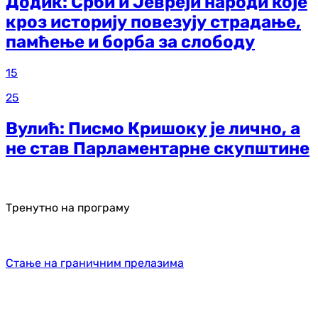
Додик: Срби и Јевреји народи које
кроз историју повезују страдање,
памћење и борба за слободу
15
25
Вулић: Писмо Кришоку је лично, а
не став Парламентарне скупштине
Тренутно на програму
Стање на граничним прелазима