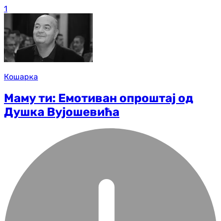
1
Кошарка
Маму ти: Емотиван опроштај од
Душка Вујошевића