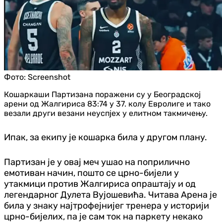
Фото:
Screenshot
Кошаркаши Партизана поражени су у Београдској
арени од Жалгириса 83:74 у 37. колу Евролиге и тако
везали други везани неуспјех у елитном такмичењу.
Ипак, за екипу је кошарка била у другом плану.
Партизан је у овај меч ушао на поприлично
емотиван начин, пошто се црно-бијели у
утакмици против Жалгириса опраштају и од
легендарног Дулета Вујошевића. Читава Арена је
била у знаку најтрофејнијег тренера у историји
црно-бијелих, па је сам ток на паркету некако