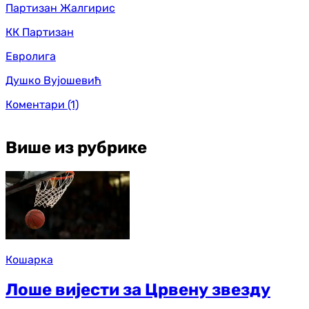
Партизан Жалгирис
КК Партизан
Евролига
Душко Вујошевић
Коментари
(1)
Више из рубрике
Кошарка
Лоше вијести за Црвену звезду