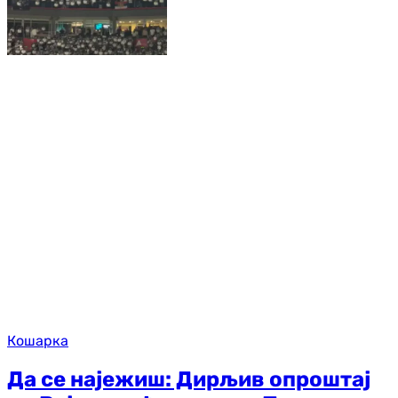
Кошарка
Да се најежиш: Дирљив опроштај