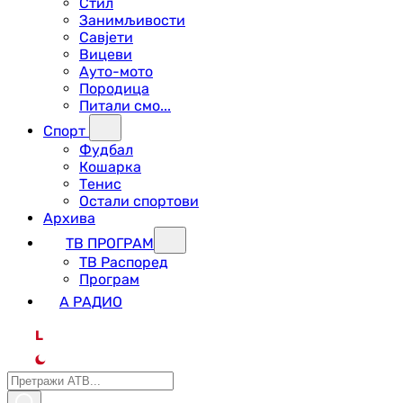
Стил
Занимљивости
Савјети
Вицеви
Ауто-мото
Породица
Питали смо...
Спорт
Фудбал
Кошарка
Тенис
Остали спортови
Архива
ТВ ПРОГРАМ
ТВ Распоред
Програм
А РАДИО
L