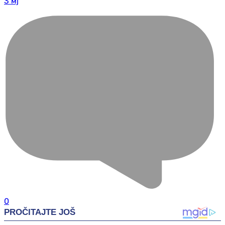
3 мј
0