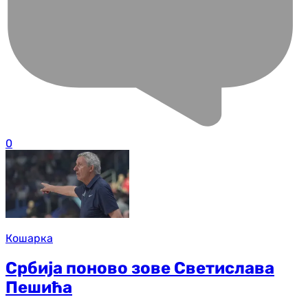
0
Кошарка
Србија поново зове Светислава
Пешића