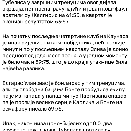
Тубелиса у завршним тренуцима овог дијела
окршаја, пет поена, рачунајући и један кош-фаул
вратили су Жалгирис на 61:55, а квартал је
окончан резултатом 63:57.
На почетку посљедње четвртине клуб из Каунаса
је ипак ријешио питање побједника, већ послије
минут и по у посљедњем кварталу Слива је донио
предност од једанаест поена, а у једном моменту
је било чак и 59:75, што је до краја утакмице била
највећа разлика.
Едгарас Улановас је бриљирао у тим тренуцима,
али су слободна бацања Бонге пробудила екипу,
па је из напада у напад минус Партизана опадао,
па је послије велике серије Карлика и Бонге на
семафору писало 69:75.
Ипак, након низа црно-бијелих од 10:0, два
изузетно важна коша Тубелиса вратила су