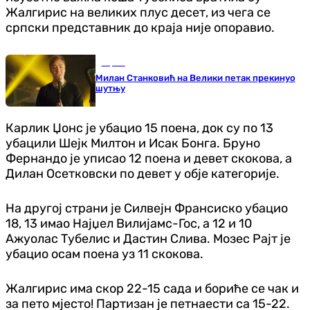
Жалгирис на великих плус десет, из чега се
српски представник до краја није опоравио.
Сцена
Милан Станковић на Велики петак прекинуо
шутњу
Карлик Џонс је убацио 15 поена, док су по 13
убацили Шејк Милтон и Исак Бонга. Бруно
Фернандо је уписао 12 поена и девет скокова, а
Дилан Осетковски по девет у обје категорије.
На другој страни је Силвејн Франсиско убацио
18, 13 имао Најџел Вилијамс-Гос, а 12 и 10
Ажуолас Тубелис и Дастин Слива. Мозес Рајт је
убацио осам поена уз 11 скокова.
Жалгирис има скор 22-15 сада и бориће се чак и
за пето мјесто! Партизан је петнаести са 15-22.