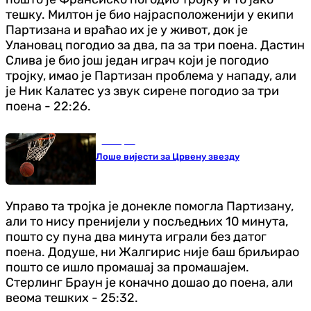
тешку. Милтон је био најрасположенији у екипи
Партизана и враћао их је у живот, док је
Улановац погодио за два, па за три поена. Дастин
Слива је био још један играч који је погодио
тројку, имао је Партизан проблема у нападу, али
је Ник Калатес уз звук сирене погодио за три
поена - 22:26.
Кошарка
Лоше вијести за Црвену звезду
Управо та тројка је донекле помогла Партизану,
али то нису пренијели у посљедњих 10 минута,
пошто су пуна два минута играли без датог
поена. Додуше, ни Жалгирис није баш бриљирао
пошто се ишло промашај за промашајем.
Стерлинг Браун је коначно дошао до поена, али
веома тешких - 25:32.