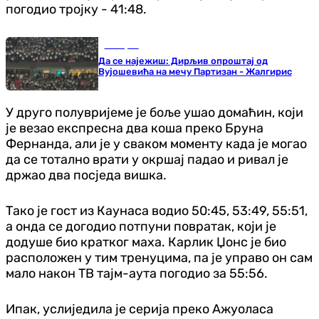
погодио тројку - 41:48.
Кошарка
Да се најежиш: Дирљив опроштај од
Вујошевића на мечу Партизан - Жалгирис
У друго полувријеме је боље ушао домаћин, који
је везао експресна два коша преко Бруна
Фернанда, али је у сваком моменту када је могао
да се тотално врати у окршај падао и ривал је
држао два посједа вишка.
Тако је гост из Каунаса водио 50:45, 53:49, 55:51,
а онда се догодио потпуни повратак, који је
додуше био кратког маха. Карлик Џонс је био
расположен у тим тренуцима, па је управо он сам
мало након ТВ тајм-аута погодио за 55:56.
Ипак, услиједила је серија преко Ажуоласа