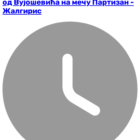
од Вујошевића на мечу Партизан -
Жалгирис