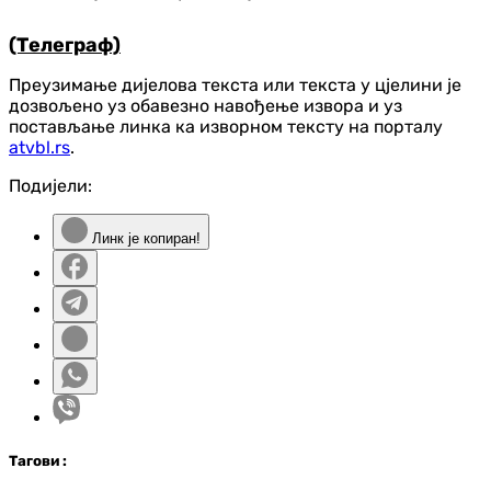
(Телеграф)
Преузимање дијелова текста или текста у цјелини је
дозвољено уз обавезно навођење извора и уз
постављање линка ка изворном тексту на порталу
atvbl.rs
.
Подијели:
Линк је копиран!
Таг
ови
: