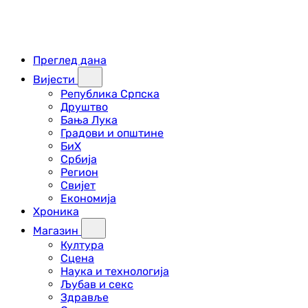
Преглед дана
Вијести
Република Српска
Друштво
Бања Лука
Градови и општине
БиХ
Србија
Регион
Свијет
Економија
Хроника
Магазин
Култура
Сцена
Наука и технологија
Љубав и секс
Здравље