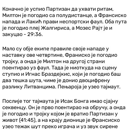
Коначно је успио Партизан да ухвати ритам,
Милтон је погодио са полудистанце, а Франсиско
напада и Лакић прави неспортски фаул. Оба пута
је погодио плеј Жалгириса, а Мозес Рајт је и
закуцао - 29:36.
Мало су обје екипе правиле своје нападе у
наставку ове четвртине, Франиско је погодио
тројку, а онда је Милтон на другој страни
поентирао уз фаул. Тада је ниоткуда на сцену
ступио и Игнас Браздејкис, који је погодио баш
два тешка шута, чиме је донио двоцифрену
разлику Литванцима. Пењароја је узео тајмаут.
Послије тог тајмаута је Исак Бонга имао сјајну
секвенцу. Он је прво поентирао на обручу, а онда
је погодио и тројку којом је вратио Партизан у
живот (41:45), а на крају дионице је Франсиско
узео тежак шут преко играча и уз звук сирене