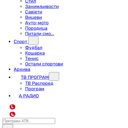
Стил
Занимљивости
Савјети
Вицеви
Ауто-мото
Породица
Питали смо...
Спорт
Фудбал
Кошарка
Тенис
Остали спортови
Архива
ТВ ПРОГРАМ
ТВ Распоред
Програм
А РАДИО
L