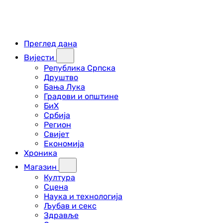
Преглед дана
Вијести
Република Српска
Друштво
Бања Лука
Градови и општине
БиХ
Србија
Регион
Свијет
Економија
Хроника
Магазин
Култура
Сцена
Наука и технологија
Љубав и секс
Здравље