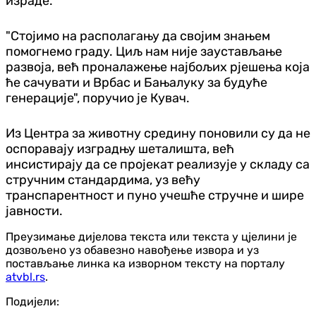
израде.
"Стојимо на располагању да својим знањем
помогнемо граду. Циљ нам није заустављање
развоја, већ проналажење најбољих рјешења која
ће сачувати и Врбас и Бањалуку за будуће
генерације", поручио је Кувач.
Из Центра за животну средину поновили су да не
оспоравају изградњу шеталишта, већ
инсистирају да се пројекат реализује у складу са
стручним стандардима, уз већу
транспарентност и пуно учешће стручне и шире
јавности.
Преузимање дијелова текста или текста у цјелини је
дозвољено уз обавезно навођење извора и уз
постављање линка ка изворном тексту на порталу
atvbl.rs
.
Подијели: