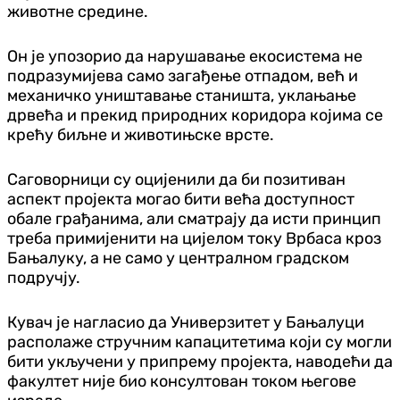
животне средине.
Он је упозорио да нарушавање екосистема не
подразумијева само загађење отпадом, већ и
механичко уништавање станишта, уклањање
дрвећа и прекид природних коридора којима се
крећу биљне и животињске врсте.
Саговорници су оцијенили да би позитиван
аспект пројекта могао бити већа доступност
обале грађанима, али сматрају да исти принцип
треба примијенити на цијелом току Врбаса кроз
Бањалуку, а не само у централном градском
подручју.
Кувач је нагласио да Универзитет у Бањалуци
располаже стручним капацитетима који су могли
бити укључени у припрему пројекта, наводећи да
факултет није био консултован током његове