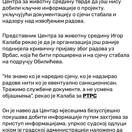
Центра за животну средину тврде да још нису
добили кључне информације о пројекту,
укључујући документацију о сјечи стабала и
надзору над извођењем радова.
Представник Центра за животну средину Игор
Калаба рекао је да је организација још раније
поднијела кривичну пријаву због радова уз
Врбас, која ће бити проширена и на сјечу стабала
на подручју Обилићева.
"Не знамо ко је наредио сјечу, ко је надзирао
радове нити ко је евентуално санкционисан.
Тражимо службене документе, а не усмена
објашњења", рекао је Калаба за
РТРС
Он је навео да Центар мјесецима безуспјешно
покушава добити информације путем захтјева за
приступ информацијама, упркос судској одлуци
којом је градској администрацији наложено да