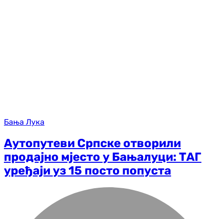
Бања Лука
Аутопутеви Српске отворили
продајно мјесто у Бањалуци: ТАГ
уређаји уз 15 посто попуста