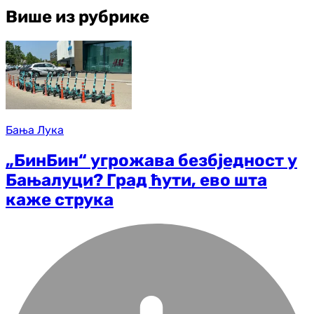
Више из рубрике
Бања Лука
„БинБин“ угрожава безбједност у
Бањалуци? Град ћути, ево шта
каже струка