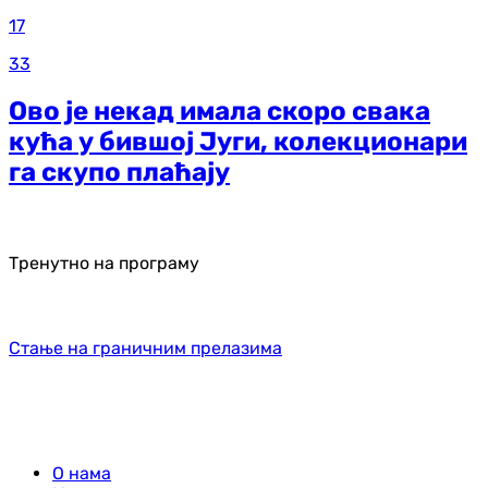
17
33
Ово је некад имала скоро свака
кућа у бившој Југи, колекционари
га скупо плаћају
Тренутно на програму
Стање на граничним прелазима
О нама