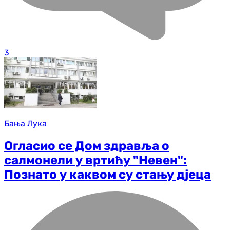
3
Бања Лука
Огласио се Дом здравља о
салмонели у вртићу "Невен":
Познато у каквом су стању дјеца