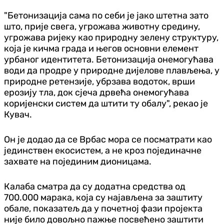
"Бетонизација сама по себи је јако штетна зато
што, прије свега, угрожава животну средину,
угрожава ријеку као природну зелену структуру,
која је кичма града и његов основни елемент
урбаног идентитета. Бетонизација онемогућава
води да продре у природне дијелове плављења, у
природне ретензије, убрзава водоток, врши
ерозију тла, док сјеча дрвећа онемогућава
коријенски систем да штити ту обалу", рекао је
Кувач.
Он је додао да се Врбас мора се посматрати као
јединствен екосистем, а не кроз појединачне
захвате на појединим дионицама.
Калаба сматра да су додатна средства од
700.000 марака, која су најављена за заштиту
обале, показатељ да у почетној фази пројекта
није било довољно пажње посвећено заштити