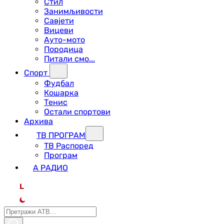
Стил
Занимљивости
Савјети
Вицеви
Ауто-мото
Породица
Питали смо...
Спорт
Фудбал
Кошарка
Тенис
Остали спортови
Архива
ТВ ПРОГРАМ
ТВ Распоред
Програм
А РАДИО
L