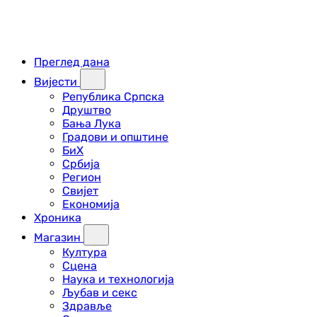
Преглед дана
Вијести
Република Српска
Друштво
Бања Лука
Градови и општине
БиХ
Србија
Регион
Свијет
Економија
Хроника
Магазин
Култура
Сцена
Наука и технологија
Љубав и секс
Здравље