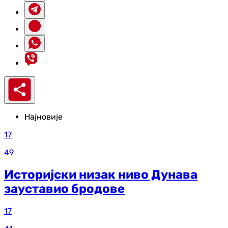
Најновије
17
49
Историјски низак ниво Дунава
зауставио бродове
17