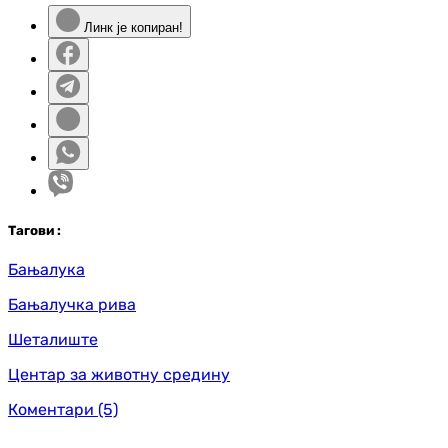
Линк је копиран!
Таг
ови
:
Бањалука
Бањалучка рива
Шеталиште
Центар за животну средину
Коментари
(5)