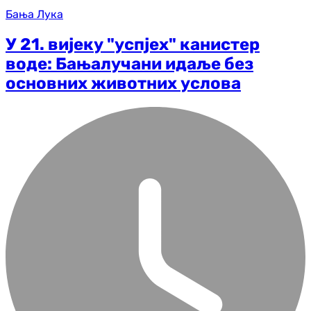
Бања Лука
У 21. вијеку "успјех" канистер
воде: Бањалучани идаље без
основних животних услова