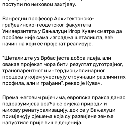
поступи по њиховом захтјеву.
Ванредни професор Архитектонско-
грађевинско-геодетског факултета
Универзитета у Бањалуци Игор Кувач сматра да
проблем није сама изградња шеталишта, већ
начин на који се пројекат реализује.
"Шеталиште уз Врбас јесте добра идеја, али
овакав пројекат мора бити резултат дуготрајног,
транспарентног и интердисциплинарног
процеса у којем учествују стручњаци различитих
профила, али и грађани", рекао је Кувач.
Према његовим ријечима, европска пракса данас
подразумијева враћање ријека природи и
њихову ренатурализацију, док се у Бањалуци
примјењују рјешења која су развијене земље
напустиле прије више деценија.