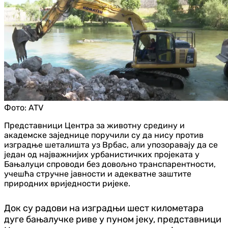
Фото:
ATV
Представници Центра за животну средину и
академске заједнице поручили су да нису против
изградње шеталишта уз Врбас, али упозоравају да се
један од најважнијих урбанистичких пројеката у
Бањалуци спроводи без довољно транспарентности,
учешћа стручне јавности и адекватне заштите
природних вриједности ријеке.
Док су радови на изградњи шест километара
дуге бањалучке риве у пуном јеку, представници