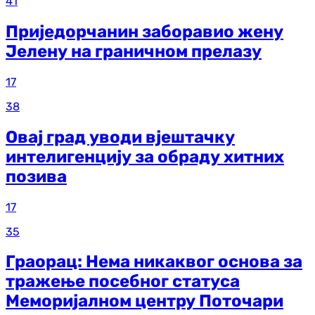
41
Приједорчанин заборавио жену
Јелену на граничном прелазу
17
38
Овај град уводи вјештачку
интелигенцију за обраду хитних
позива
17
35
Граорац: Нема никаквог основа за
тражење посебног статуса
Меморијалном центру Поточари