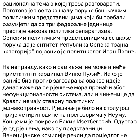
рационална тема о којој треба разговарати.
Поготово јер се тако шаљу поруке бошњачким
политичким представницима који би требали
разумјети да са три федералне јединице
престаје њихова политика сепаратизма.
Српским политичким представницима се шаље
порука да је ентитет Република Српска трајна
категорија“, појаснио је политиколог Иван Пепић.
На неправду, како и сам каже, не може и неће
пристати ни кардинал Винко Пуљић. Иако је
раније био против заговарања овакве идеје,
данас каже да се рјешење мора пронаћи због
нефункционалности система, али и чињенице да
Хрвати немају стварну политичку
једнакоправност. Рјешење је било на столу још
прије четири године на преговорима у Неуму.
Конце им је помрсио Бакир Изетбеговић. Одустао
је од рјешења, иако су представници
Венецијанске комисије рекли да приједлог не