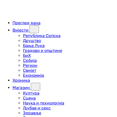
Преглед дана
Вијести
Република Српска
Друштво
Бања Лука
Градови и општине
БиХ
Србија
Регион
Свијет
Економија
Хроника
Магазин
Култура
Сцена
Наука и технологија
Љубав и секс
Здравље