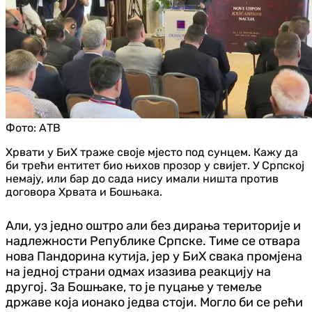
Фото:
АТВ
Хрвати у БиХ траже своје мјесто под сунцем. Кажу да
би трећи ентитет био њихов прозор у свијет. У Српској
немају, или бар до сада нису имали ништа против
договора Хрвата и Бошњака.
Али, уз једно оштро али без дирања територије и
надлежности Републике Српске. Тиме се отвара
нова Пандорина кутија, јер у БиХ свака промјена
на једној страни одмах изазива реакцију на
другој. За Бошњаке, то је пуцање у темеље
државе која ионако једва стоји. Могло би се рећи