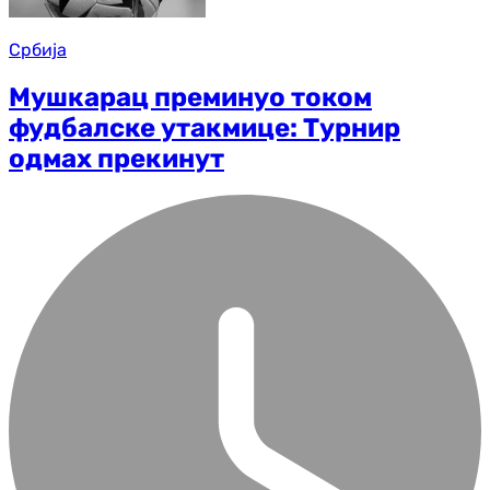
Србија
Мушкарац преминуо током
фудбалске утакмице: Турнир
одмах прекинут