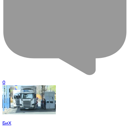
0
БиХ