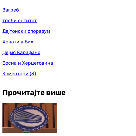
Загреб
трећи ентитет
Дејтонски споразум
Хрвати у Бих
Џејмс Карафано
Босна и Херцеговина
Коментари
(3)
Прочитајте више