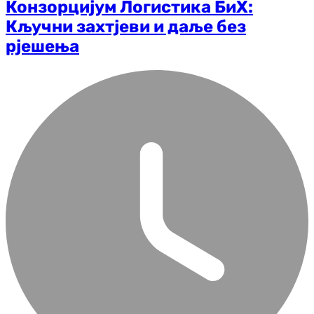
Конзорцијум Логистика БиХ:
Кључни захтјеви и даље без
рјешења