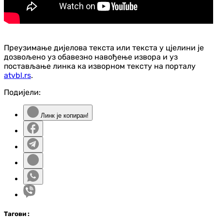
Преузимање дијелова текста или текста у цјелини је
дозвољено уз обавезно навођење извора и уз
постављање линка ка изворном тексту на порталу
atvbl.rs
.
Подијели:
Линк је копиран!
Таг
ови
: