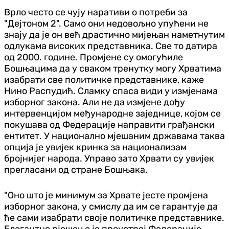
Врло често се чују наративи о потреби за
"Дејтоном 2". Само они недовољно упућени не
знају да је он већ драстично мијењан наметнутим
одлукама високих представника. Све то датира
од 2000. године. Промјене су омогућиле
Бошњацима да у сваком тренутку могу Хрватима
изабрати све политичке представнике, каже
Нино Распудић. Сламку спаса види у измјенама
изборног закона. Али не да измјене дођу
интервенцијом међународне заједнице, којом се
покушава од Федерације направити грађански
ентитет. У национално мјешаним државама таква
опција је увијек кринка за национализам
бројнијег народа. Управо зато Хрвати су увијек
прегласани од стране Бошњака.
"Оно што је минимум за Хрвате јесте промјена
изборног закона, у смислу да им се гарантује да
ће сами изабрати своје политичке представнике.
Елегантно рјешење је преустрој Федерације,