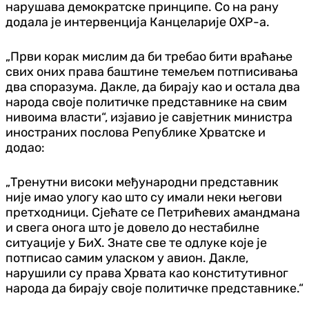
нарушава демократске принципе. Со на рану
додала је интервенција Канцеларије ОХР-а.
„Први корак мислим да би требао бити враћање
свих оних права баштине темељем потписивања
два споразума. Дакле, да бирају као и остала два
народа своје политичке представнике на свим
нивоима власти“, изјавио је савјетник министра
иностраних послова Републике Хрватске и
додао:
„Тренутни високи међународни представник
није имао улогу као што су имали неки његови
претходници. Сјећате се Петрићевих амандмана
и свега онога што је довело до нестабилне
ситуације у БиХ. Знате све те одлуке које је
потписао самим уласком у авион. Дакле,
нарушили су права Хрвата као конститутивног
народа да бирају своје политичке представнике.“