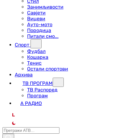
Стил
Занимљивости
Савјети
Вицеви
Ауто-мото
Породица
Питали смо...
Спорт
Фудбал
Кошарка
Тенис
Остали спортови
Архива
ТВ ПРОГРАМ
ТВ Распоред
Програм
А РАДИО
L