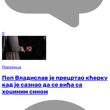
0
Породица
Поп Владислав је прецртао кћерку
кад је сазнао да се виђа са
хоџиним сином