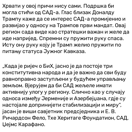
Хрвати у овој причи нису сами. Подршка би
могла стићи од САД-а. Глас близак Доналду
Трампу каже да се интерес САД-а промијенио и
развијао у односу на Трампов први мандат. Овај
регион сада виде као стратешки важан и желе да
иде напријед. Спремни су пружити руку спаса.
Исту ону руку коју је Трамп желио пружити по
питању статуса Јужног Кавказа.
„Када је ријеч о БиХ, јасно је да постоје три
конститутивна народа и да је важно да сви буду
равноправно заступљени у будућем управљању
земљом. Вјерујем да би САД жељеле имати
активнију улогу у региону. Слично као у случају
односа између Јерменије и Азербејџана, гдје су
настојале допринијети стабилизацији и миру“,
јасан је виши савјетник предсједника и Е. В.
Ричардсон Фело, Тхе Херитаге Фоундатион, САД,
Џејмс Карафано.