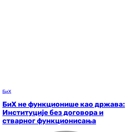
БиХ
БиХ не функционише као држава:
Институције без договора и
стварног функционисања