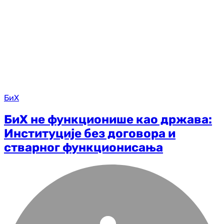
БиХ
БиХ не функционише као држава:
Институције без договора и
стварног функционисања