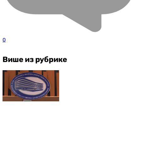
0
Више из рубрике