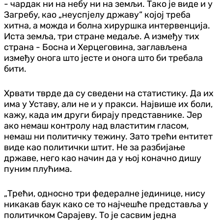
- чардак ни на небу ни на земљи. Тако је виде и у
Загребу, као „неуспјелу државу“ којој треба
хитна, а можда и болна хируршка интервенција.
Иста земља, три стране медаље. А између тих
страна - Босна и Херцеговина, заглављена
између онога што јесте и онога што би требала
бити.
Хрвати тврде да су сведени на статистику. Да их
има у Уставу, али не и у пракси. Највише их боли,
кажу, када им други бирају представнике. Јер
ако немаш контролу над властитим гласом,
немаш ни политичку тежину. Зато трећи ентитет
виде као политички штит. Не за разбијање
државе, него као начин да у њој коначно дишу
пуним плућима.
„Трећи, односно три федералне јединице, нису
никакав баук како се то најчешће представља у
политичком Сарајеву. То је сасвим једна