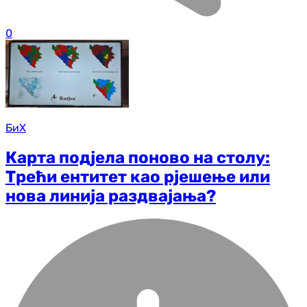
0
БиХ
Карта подјела поново на столу:
Трећи ентитет као рјешење или
нова линија раздвајања?