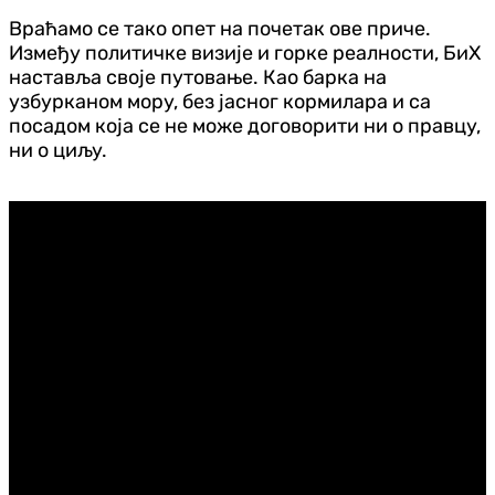
Враћамо се тако опет на почетак ове приче.
Између политичке визије и горке реалности, БиХ
наставља своје путовање. Као барка на
узбурканом мору, без јасног кормилара и са
посадом која се не може договорити ни о правцу,
ни о циљу.