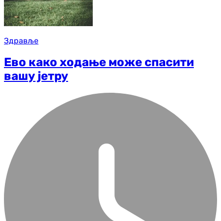
Здравље
Ево како ходање може спасити
вашу јетру