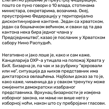
пошто се пуно говори о 10 влада, стотинама
министара, секретарима, возачима. Океј,
преустројимо Федерацију у територијално
дисконтинуиране кантоне. Један са хрватском,
један са бошњачком већином, и сваки од та два
кантона нека бира једног члана у
Предсједништво", казао је посланик у Хрватском
сабору Нино Распудић.
Негативно и јако лоше је, како и сам каже,
Канцеларија ОХР-а утицала на положај Хрвата у
БиХ. Бизарна је, па чак и за рубрику "вјеровали
или не", ситуација да њихов представник има
диктаторска овлашћења. Најбољи доказ за то је,
како каже, чињеница да у сваком тренутку може
смијенити демократски изабраног
представника. Врхунац бизарности је измјена
изборног закона, ни мање ни више него у
изборној ноћи, након што су пребројани гласови.