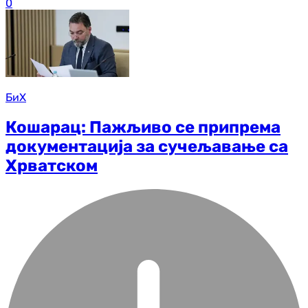
0
БиХ
Кошарац: Пажљиво се припрема
документација за сучељавање са
Хрватском