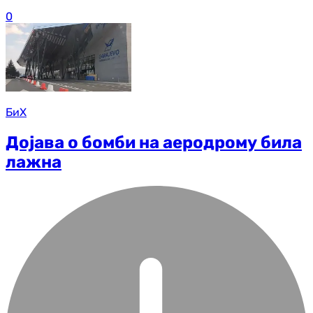
0
БиХ
Дојава о бомби на аеродрому била
лажна