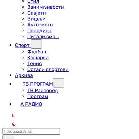
Стил
Занимљивости
Савјети
Вицеви
Ауто-мото
Породица
Питали смо...
Спорт
Фудбал
Кошарка
Тенис
Остали спортови
Архива
ТВ ПРОГРАМ
ТВ Распоред
Програм
А РАДИО
L