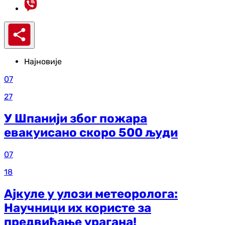
Најновије
07
27
У Шпанији због пожара
евакуисано скоро 500 људи
07
18
Ајкуле у улози метеоролога:
Научници их користе за
предвиђање урагана!