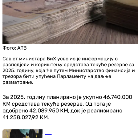
Фото:
АТВ
Савјет министара БиХ усвојио је информацију о
расподјели и кориштењу средстава текуће резерве за
2025. годину, која ће путем Министарство финансија и
трезора бити упућена Парламенту на даљње
разматрање.
За 2025. годину планирано је укупно 46.740.000
КМ средстава текуће резерве. Од тога је
одобрено 42.089.950 КМ, док је реализирано
41.258.027,92 КМ.
БиХ