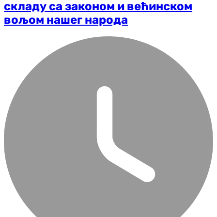
складу са законом и већинском
вољом нашег народа