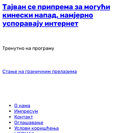
Тајван се припрема за могући
кинески напад, намјерно
успоравају интернет
Тренутно на програму
Стање на граничним прелазима
О нама
Импресум
Контакт
Оглашавање
Услови коришћења