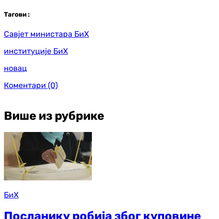
Таг
ови
:
Савјет министара БиХ
институције БиХ
новац
Коментари
(0)
Више из рубрике
БиХ
Посланику робија због куповине