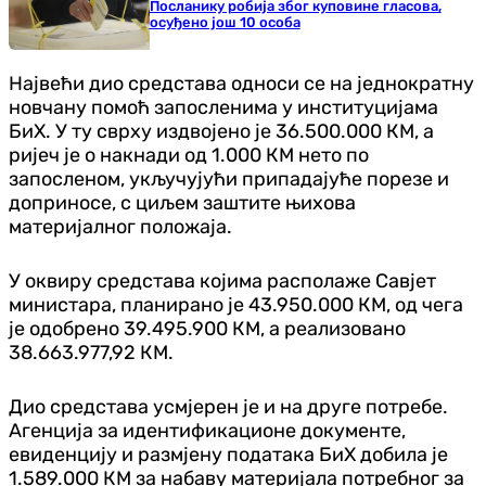
Посланику робија због куповине гласова,
осуђено још 10 особа
Највећи дио средстава односи се на једнократну
новчану помоћ запосленима у институцијама
БиХ. У ту сврху издвојено је 36.500.000 КМ, а
ријеч је о накнади од 1.000 КМ нето по
запосленом, укључујући припадајуће порезе и
доприносе, с циљем заштите њихова
материјалног положаја.
У оквиру средстава којима располаже Савјет
министара, планирано је 43.950.000 КМ, од чега
је одобрено 39.495.900 КМ, а реализовано
38.663.977,92 КМ.
Дио средстава усмјерен је и на друге потребе.
Агенција за идентификационе документе,
евиденцију и размјену података БиХ добила је
1.589.000 КМ за набаву материјала потребног за