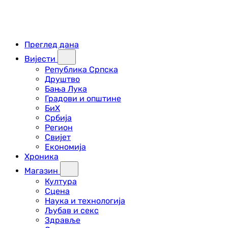
Преглед дана
Вијести
Република Српска
Друштво
Бања Лука
Градови и општине
БиХ
Србија
Регион
Свијет
Економија
Хроника
Магазин
Култура
Сцена
Наука и технологија
Љубав и секс
Здравље