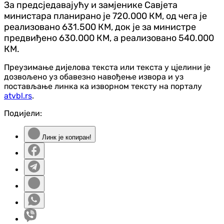
За предсједавајућу и замјенике Савјета
министара планирано је 720.000 КМ, од чега је
реализовано 631.500 КМ, док је за министре
предвиђено 630.000 КМ, а реализовано 540.000
КМ.
Преузимање дијелова текста или текста у цјелини је
дозвољено уз обавезно навођење извора и уз
постављање линка ка изворном тексту на порталу
atvbl.rs
.
Подијели:
Линк је копиран!