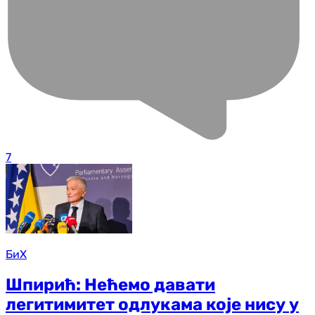
7
БиХ
Шпирић: Нећемо давати
легитимитет одлукама које нису у