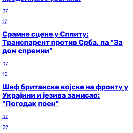
07
17
Срамне сцене у Сплиту:
Транспарент против Срба, па "За
дом спремни"
07
10
Шеф британске војске на фронту у
Украјини и језива замисао:
"Погодак поен"
07
09