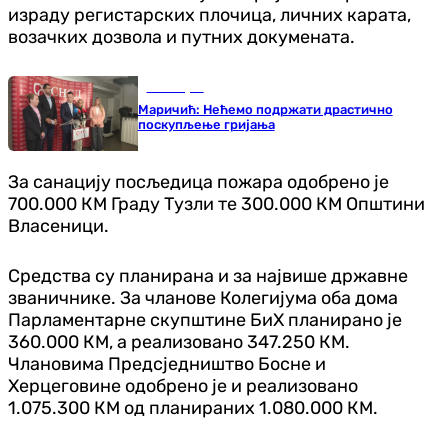
израду регистарских плочица, личних карата,
возачких дозвола и путних докумената.
Бања Лука
Маричић: Нећемо подржати драстично
поскупљење гријања
За санацију посљедица пожара одобрено је
700.000 КМ Граду Тузли те 300.000 КМ Општини
Власеници.
Средства су планирана и за највише државне
званичнике. За чланове Колегијума оба дома
Парламентарне скупштине БиХ планирано је
360.000 КМ, а реализовано 347.250 КМ.
Члановима Предсједништво Босне и
Херцеговине одобрено је и реализовано
1.075.300 КМ од планираних 1.080.000 КМ.