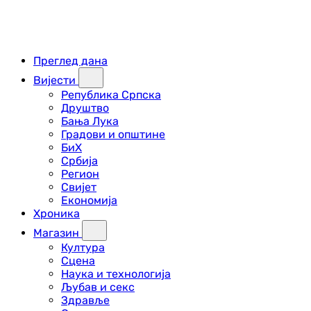
Преглед дана
Вијести
Република Српска
Друштво
Бања Лука
Градови и општине
БиХ
Србија
Регион
Свијет
Економија
Хроника
Магазин
Култура
Сцена
Наука и технологија
Љубав и секс
Здравље