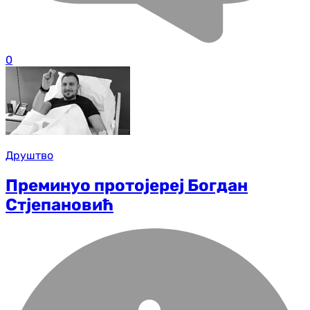
0
Друштво
Преминуо протојереј Богдан
Стјепановић