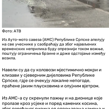
Фото:
АТВ
Из Ауто-мото савеза (АМС) Републике Српске апелују
на све учеснике у саобраћају да због најављених
временских неприлика буду опрезнији током вожње,
поштују ограничења брзине и држе одстојање између
возила.
Навели су да су коловози мјестимично мокри и
клизави у сјеверним дијеловима Републике
Српске, гд‌је се очекују локалне непогоде,
праћене јаким пљусковима и олујним вјетром.
Из АМС-а су скренули пажњу и на дионице које
пролазе кроз усјеке и поред камених косина,
због повећаног ризика од одроњавања камења и