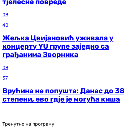
тјелесне повреде
08
40
Жељка Цвијановић уживала у
концерту YU групе заједно са
грађанима Зворника
08
37
Врућина не попушта: Данас до 38
степени, ево гдје је могућа киша
Тренутно на програму