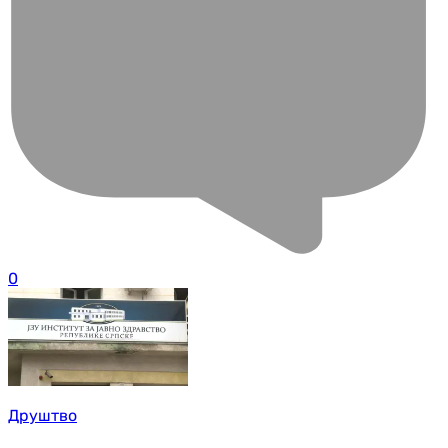
0
Друштво