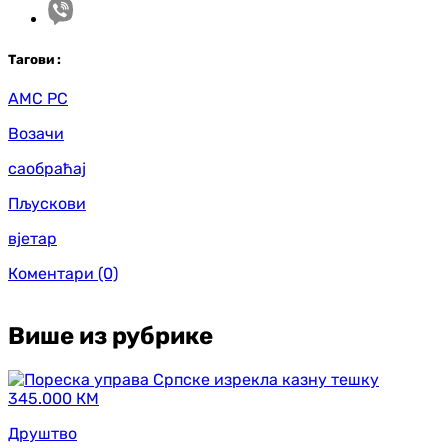
Таг
ови
:
АМС РС
Возачи
саобраћај
Пљускови
вјетар
Коментари
(0)
Више из рубрике
Друштво