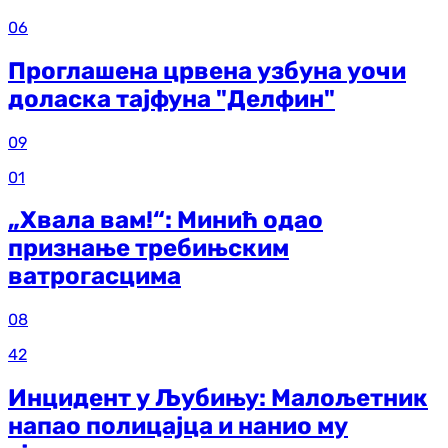
06
Проглашена црвена узбуна уочи
доласка тајфуна "Делфин"
09
01
„Хвала вам!“: Минић одао
признање требињским
ватрогасцима
08
42
Инцидент у Љубињу: Малољетник
напао полицајца и нанио му