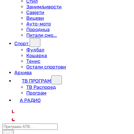
Стил
Занимљивости
Савјети
Вицеви
Ауто-мото
Породица
Питали смо...
Спорт
Фудбал
Кошарка
Тенис
Остали спортови
Архива
ТВ ПРОГРАМ
ТВ Распоред
Програм
А РАДИО
L