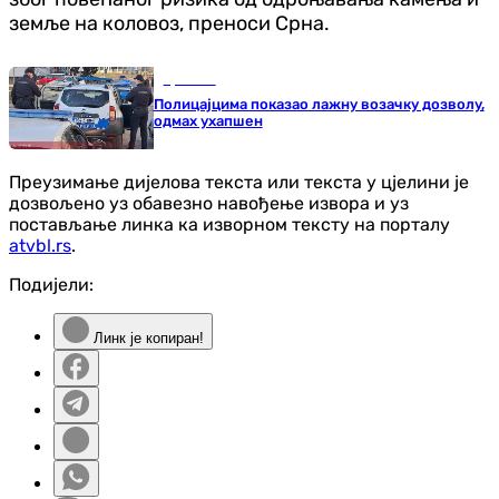
земље на коловоз, преноси Срна.
Хроника
Полицајцима показао лажну возачку дозволу,
одмах ухапшен
Преузимање дијелова текста или текста у цјелини је
дозвољено уз обавезно навођење извора и уз
постављање линка ка изворном тексту на порталу
atvbl.rs
.
Подијели:
Линк је копиран!