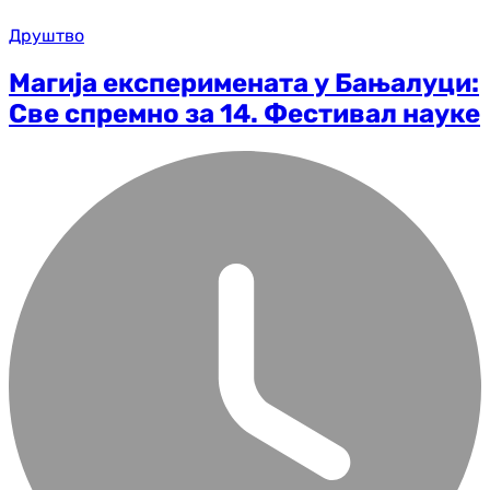
Друштво
Магија експеримената у Бањалуци:
Све спремно за 14. Фестивал науке