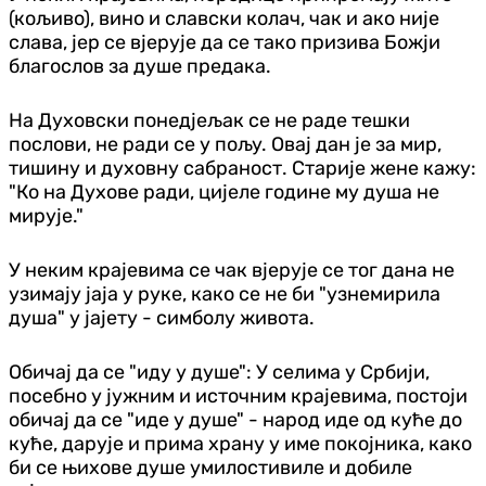
(кољиво), вино и славски колач, чак и ако није
слава, јер се вјерује да се тако призива Божји
благослов за душе предака.
На Духовски понедјељак се не раде тешки
послови, не ради се у пољу. Овај дан је за мир,
тишину и духовну сабраност. Старије жене кажу:
"Ко на Духове ради, цијеле године му душа не
мирује."
У неким крајевима се чак вјерује се тог дана не
узимају јаја у руке, како се не би "узнемирила
душа" у јајету - симболу живота.
Обичај да се "иду у душе": У селима у Србији,
посебно у јужним и источним крајевима, постоји
обичај да се "иде у душе" - народ иде од куће до
куће, дарује и прима храну у име покојника, како
би се њихове душе умилостивиле и добиле