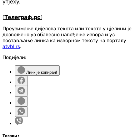
утјеху.
(
Телеграф.рс
)
Преузимање дијелова текста или текста у цјелини је
дозвољено уз обавезно навођење извора и уз
постављање линка ка изворном тексту на порталу
atvbl.rs
.
Подијели:
Линк је копиран!
Таг
ови
: