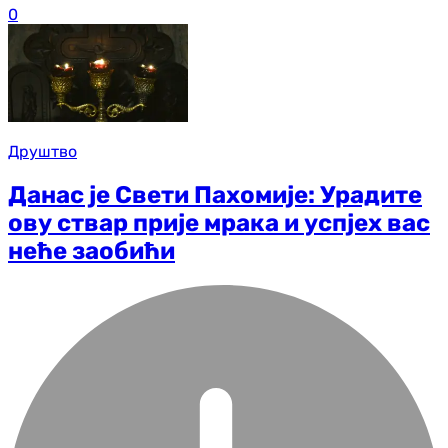
0
Друштво
Данас је Свети Пахомије: Урадите
ову ствар прије мрака и успјех вас
неће заобићи