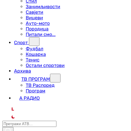
Стил
Занимљивости
Савјети
Вицеви
Ауто-мото
Породица
Питали смо...
Спорт
Фудбал
Кошарка
Тенис
Остали спортови
Архива
ТВ ПРОГРАМ
ТВ Распоред
Програм
А РАДИО
L