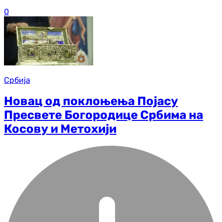
0
Србија
Новац од поклоњења Појасу
Пресвете Богородице Србима на
Косову и Метохији