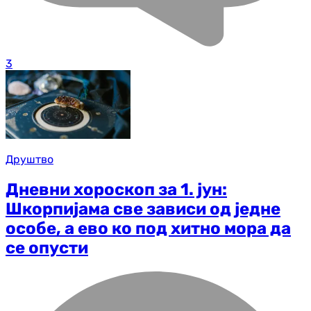
3
Друштво
Дневни хороскоп за 1. јун:
Шкорпијама све зависи од једне
особе, а ево ко под хитно мора да
се опусти