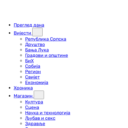
Преглед дана
Вијести
Република Српска
Друштво
Бања Лука
Градови и општине
БиХ
Србија
Регион
Свијет
Економија
Хроника
Магазин
Култура
Сцена
Наука и технологија
Љубав и секс
Здравље