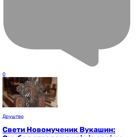
0
Друштво
Свети Новомученик Вукашин: