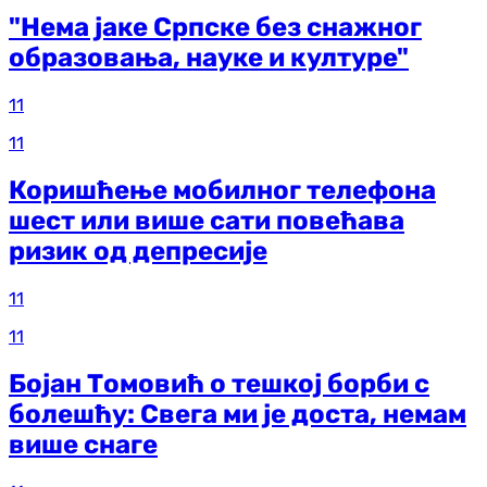
"Нема јаке Српске без снажног
образовања, науке и културе"
11
11
Коришћење мобилног телефона
шест или више сати повећава
ризик од депресије
11
11
Бојан Томовић о тешкој борби с
болешћу: Свега ми је доста, немам
више снаге