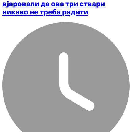
вјеровали да ове три ствари
никако не треба радити