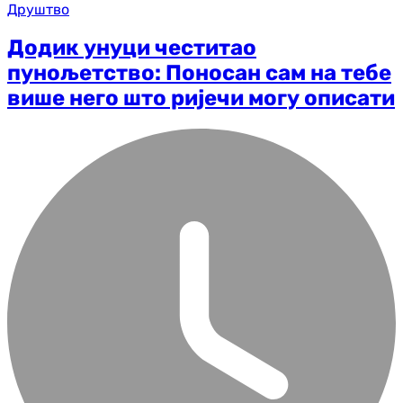
Друштво
Додик унуци честитао
пунољетство: Поносан сам на тебе
више него што ријечи могу описати