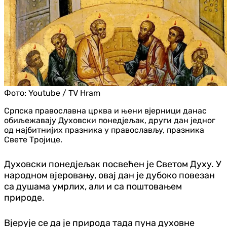
Фото:
Youtube / TV Hram
Српска православна црква и њени вјерници данас
обиљежавају Духовски понедјељак, други дан једног
од најбитнијих празника у православљу, празника
Свете Тројице.
Духовски понедјељак посвећен је Светом Духу. У
народном вјеровању, овај дан је дубоко повезан
са душама умрлих, али и са поштовањем
природе.
Вјерује се да је природа тада пуна духовне