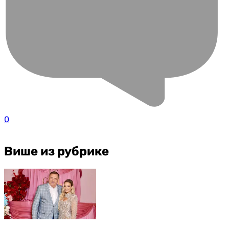
0
Више из рубрике