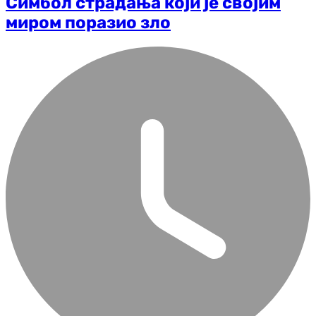
Симбол страдања који је својим
миром поразио зло