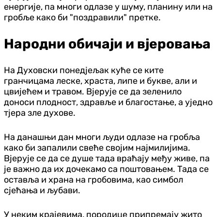
енергије, па многи одлазе у шуму, планину или на
гробље како би "поздравили" претке.
Народни обичаји и вјеровања
На Духовски понедјељак куће се ките
гранчицама леске, храста, липе и букве, али и
цвијећем и травом. Вјерује се да зеленило
доноси плодност, здравље и благостање, а уједно
тјера зле духове.
На данашњи дан многи људи одлазе на гробља
како би запалили свеће својим најмилијима.
Вјерује се да се душе тада враћају међу живе, па
је важно да их дочекамо са поштовањем. Тада се
оставља и храна на гробовима, као симбол
сјећања и љубави.
У неким крајевима, породице припремају жито