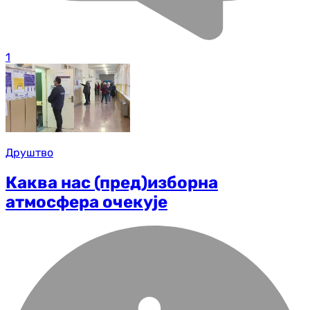
1
Друштво
Каква нас (пред)изборна
атмосфера очекује