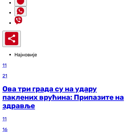
Најновије
11
21
Ова три града су на удару
паклених врућина: Припазите на
здравље
11
16