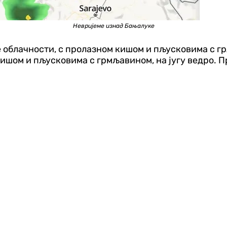
Невријеме изнад Бањалуке
е облачности, с пролазном кишом и пљусковима с гр
ишом и пљусковима с грмљавином, на југу ведро. П