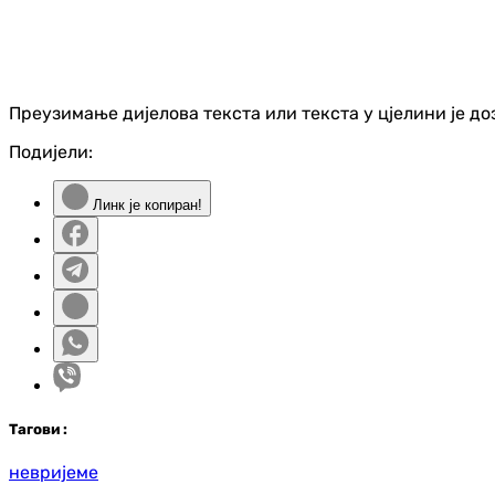
Преузимање дијелова текста или текста у цјелини је д
Подијели:
Линк је копиран!
Таг
ови
:
невријеме