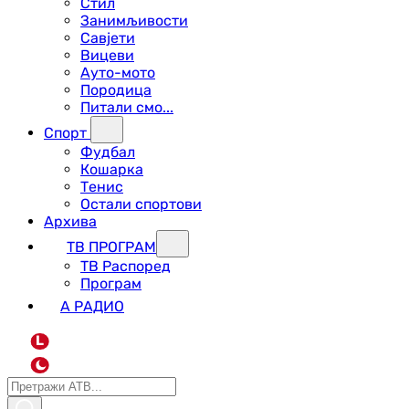
Стил
Занимљивости
Савјети
Вицеви
Ауто-мото
Породица
Питали смо...
Спорт
Фудбал
Кошарка
Тенис
Остали спортови
Архива
ТВ ПРОГРАМ
ТВ Распоред
Програм
А РАДИО
L