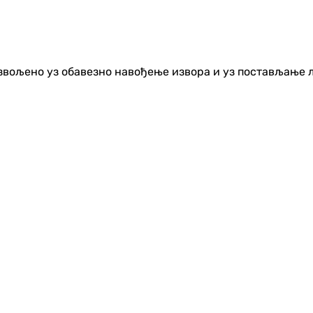
озвољено уз обавезно навођење извора и уз постављање 