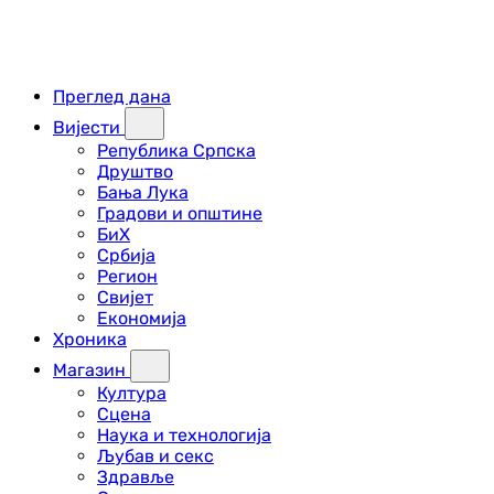
Преглед дана
Вијести
Република Српска
Друштво
Бања Лука
Градови и општине
БиХ
Србија
Регион
Свијет
Економија
Хроника
Магазин
Култура
Сцена
Наука и технологија
Љубав и секс
Здравље