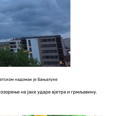
ватском надомак је Бањалуке
позорење на јаке ударе вјетра и грмљавину.