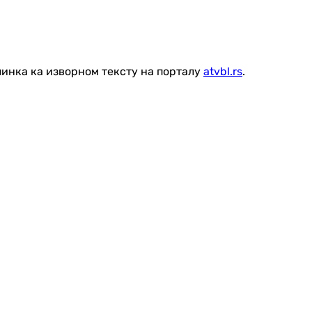
линка ка изворном тексту на порталу
atvbl.rs
.