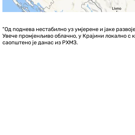
"Од поднева нестабилно уз умјерене и јаке развој
Увече промјенљиво облачно, у Крајини локално с к
саопштено је данас из РХМЗ.