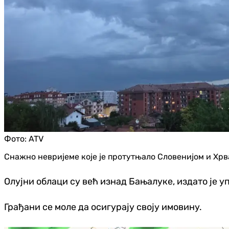
Фото:
ATV
Снажно невријеме које је протутњало Словенијом и Хр
Олујни облаци су већ изнад Бањалуке, издато је у
Грађани се моле да осигурају своју имовину.