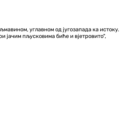
љмавином, углавном од југозапада ка истоку.
ри јачим пљусковима биће и вјетровито",