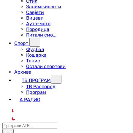
Стил
Занимљивости
Савјети
Вицеви
Ауто-мото
Породица
Питали смо...
Спорт
Фудбал
Кошарка
Тенис
Остали спортови
Архива
ТВ ПРОГРАМ
ТВ Распоред
Програм
А РАДИО
L