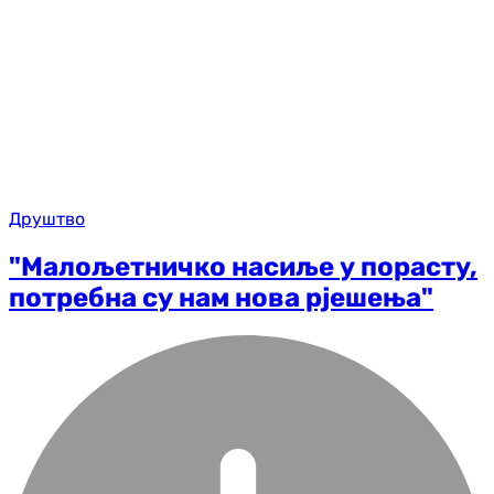
Друштво
"Малољетничко насиље у порасту,
потребна су нам нова рјешења"