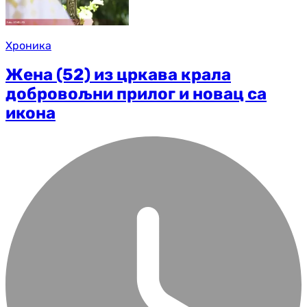
Хроника
Жена (52) из цркава крала
добровољни прилог и новац са
икона