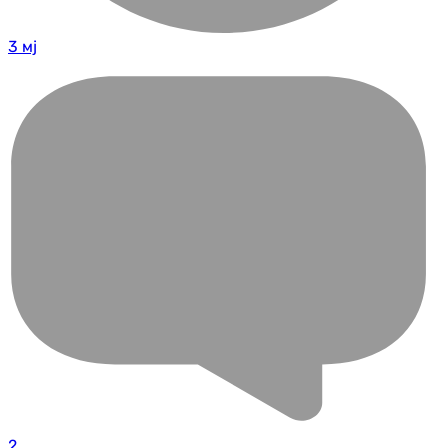
3 мј
2