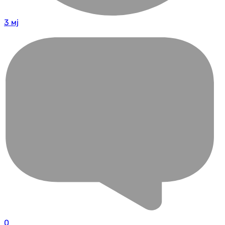
3 мј
0