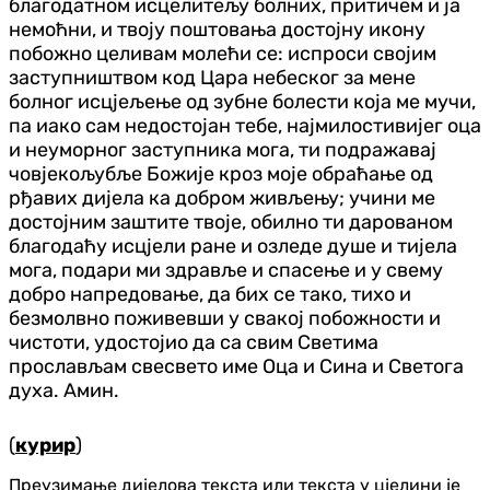
благодатном исцелитељу болних, притичем и ја
немоћни, и твоју поштовања достојну икону
побожно целивам молећи се: испроси својим
заступништвом код Цара небеског за мене
болног исцјељење од зубне болести која ме мучи,
па иако сам недостојан тебе, најмилостивијег оца
и неуморног заступника мога, ти подражавај
човјекољубље Божије кроз моје обраћање од
рђавих дијела ка добром живљењу; учини ме
достојним заштите твоје, обилно ти дарованом
благодаћу исцјели ране и озледе душе и тијела
мога, подари ми здравље и спасење и у свему
добро напредовање, да бих се тако, тихо и
безмолвно поживевши у свакој побожности и
чистоти, удостојио да са свим Светима
прослављам свесвето име Оца и Сина и Светога
духа. Амин.
(
курир
)
Преузимање дијелова текста или текста у цјелини је