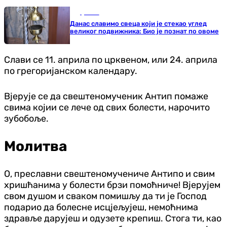
Друштво
Данас славимо свеца који је стекао углед
великог подвижника: Био је познат по овоме
Слави се 11. априла по црквеном, или 24. априла
по грегоријанском календару.
Вјерује се да свештеномученик Антип помаже
свима којии се лече од свих болести, нарочито
зубобоље.
Молитва
О, преславни свештеномучениче Антипо и свим
хришћанима у болести брзи помоћниче! Вјерујем
свом душом и сваком помишљу да ти је Господ
подарио да болесне исцјељујеш, немоћнима
здравље дарујеш и одузете крепиш. Стога ти, као