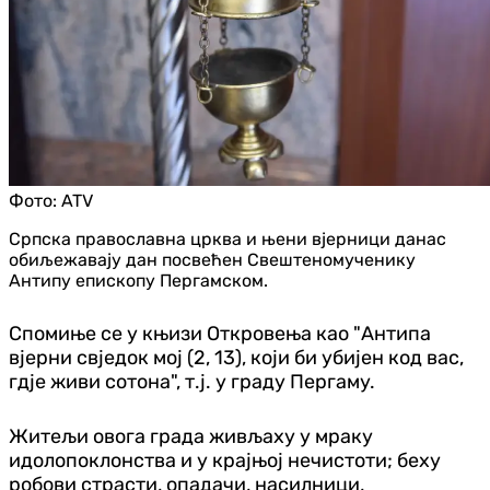
Фото:
ATV
Српска православна црква и њени вjерници данас
обиљежавају дан посвећен Свештеномученику
Антипу епископу Пергамском.
Спомиње се у књизи Откровења као "Антипа
вјерни свједок мој (2, 13), који би убијен код вас,
гдје живи сотона", т.ј. у граду Пергаму.
Житељи овога града живљаху у мраку
идолопоклонства и у крајњој нечистоти; беху
робови страсти, опадачи, насилници,