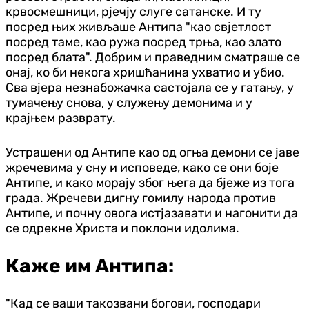
крвосмешници, рјечју слуге сатанске. И ту
посред њих живљаше Антипа "као свјетлост
посред таме, као ружа посред трња, као злато
посред блата". Добрим и праведним сматраше се
онај, ко би некога хришћанина ухватио и убио.
Сва вјера незнабожачка састојала се у гатању, у
тумачењу снова, у служењу демонима и у
крајњем разврату.
Устрашени од Антипе као од огња демони се јаве
жречевима у сну и исповеде, како се они боје
Антипе, и како морају због њега да бјеже из тога
града. Жречеви дигну гомилу народа против
Антипе, и почну овога истјазавати и нагонити да
се одрекне Христа и поклони идолима.
Каже им Антипа:
"Кад се ваши такозвани богови, господари