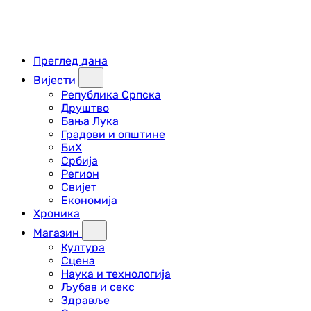
Преглед дана
Вијести
Република Српска
Друштво
Бања Лука
Градови и општине
БиХ
Србија
Регион
Свијет
Економија
Хроника
Магазин
Култура
Сцена
Наука и технологија
Љубав и секс
Здравље