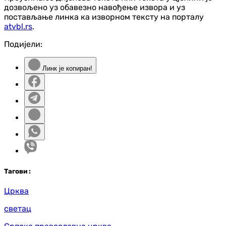
дозвољено уз обавезно навођење извора и уз
постављање линка ка изворном тексту на порталу
atvbl.rs
.
Подијели:
Линк је копиран!
Таг
ови
:
Црква
светац