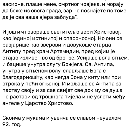
васионе, плаше мене, смртног човјека, и морају
да беже из овога града, зар не познајете по томе
да је сва ваша вјера заблуда".
И још им говораше светитељ о вери Христовој,
као јединој истинитој и спасоносној. Но они се
разјарише као зверови и довукоше старца
Антипу пред храм Артемидин, пред којим је
стајао изливен во од бронзе. Усијаше вола огњем,
и бацише унутра слугу Божјега. Св. Антипа,
унутра у огњеном волу, слављаше Бога с
благодарношћу, као негда Јона у киту или три
отрока у пећи огњеној. И мољаше се Антипа за
паству своју и за сав свијет све док му се душа
не растави од трошнога тијела и не узлети међу
ангеле у Царство Христово.
Сконча у мукама и увенча се славом неувелом
92. год.