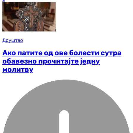
Друштво
Ако патите од ове болести сутра
обавезно прочитајте једну
молитву