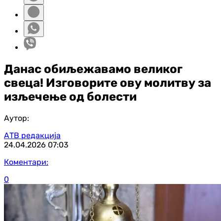
Данас обиљежавамо великог
свеца! Изговорите ову молитву за
изљечење од болести
Аутор:
АТВ редакција
24.04.2026
07:03
Коментари:
0