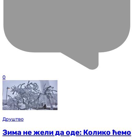
0
Друштво
Зима не жели да оде: Колико ћемо