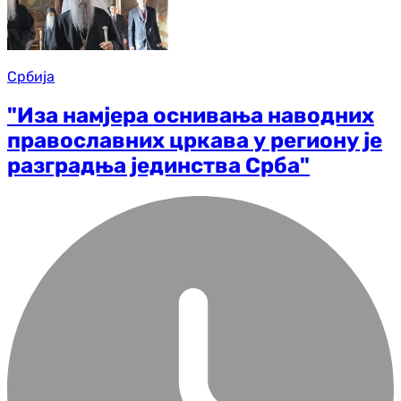
Србија
"Иза намјера оснивања наводних
православних цркава у региону је
разградња јединства Срба"