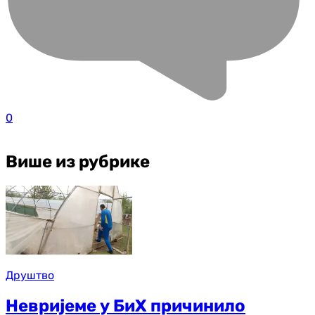
0
Више из рубрике
Друштво
Невријеме у БиХ причинило