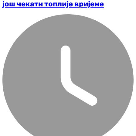
још чекати топлије вријеме