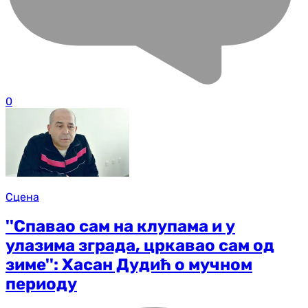
0
Сцена
''Спавао сам на клупама и у
улазима зграда, цркавао сам од
зиме'': Хасан Дудић о мучном
периоду