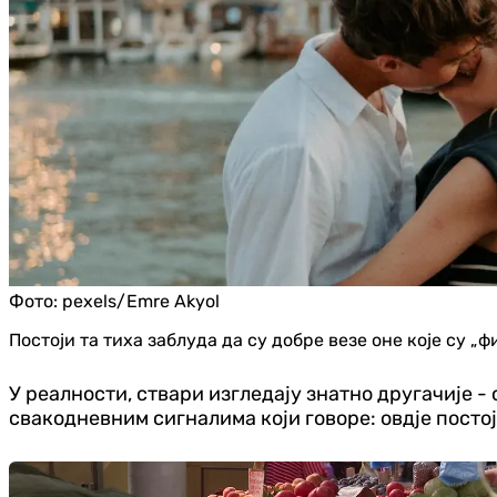
Фото:
pexels/Emre Akyol
Постоји та тиха заблуда да су добре везе оне које су „
У реалности, ствари изгледају знатно другачије - 
свакодневним сигналима који говоре: овдје постој