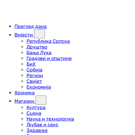
Преглед дана
Вијести
Република Српска
Друштво
Бања Лука
Градови и општине
БиХ
Србија
Регион
Свијет
Економија
Хроника
Магазин
Култура
Сцена
Наука и технологија
Љубав и секс
Здравље