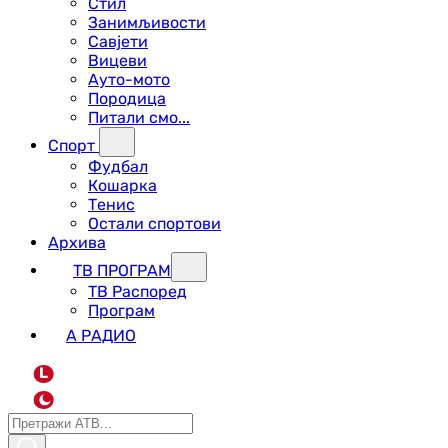
Стил
Занимљивости
Савјети
Вицеви
Ауто-мото
Породица
Питали смо...
Спорт
Фудбал
Кошарка
Тенис
Остали спортови
Архива
ТВ ПРОГРАМ
ТВ Распоред
Програм
А РАДИО
L