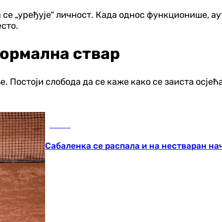
а се „уређује“ личност. Када однос функционише, а
есто.
 нормална ствар
е. Постоји слобода да се каже како се заиста осјећа
Тенис
Сабаленка се распала и на нестваран на