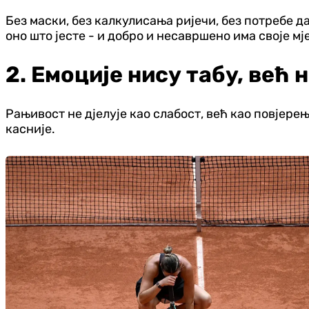
Без маски, без калкулисања ријечи, без потребе д
оно што јесте - и добро и несавршено има своје мј
2. Емоције нису табу, већ
Рањивост не дјелује као слабост, већ као повјерењ
касније.