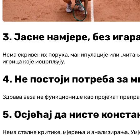
3. Јасне намјере, без игар
Нема скривених порука, манипулације или „читања 
игрица које исцрпљују.
4. Не постоји потреба за 
Здрава веза не функционише као пројекат преправк
5. Осјећај да нисте конста
Нема сталне критике, мјерења и анализирања. Умј