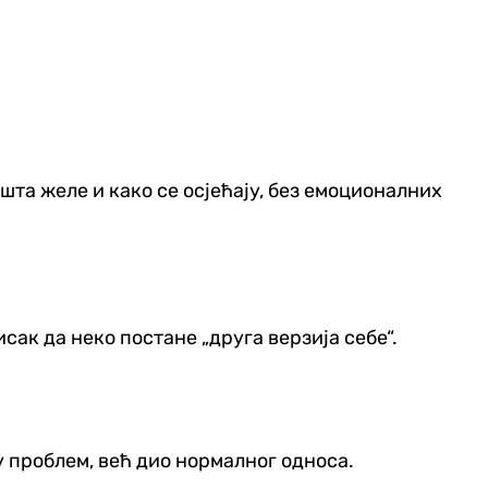
шта желе и како се осјећају, без емоционалних
сак да неко постане „друга верзија себе“.
у проблем, већ дио нормалног односа.