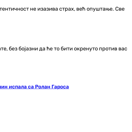
утентичност не изазива страх, већ опуштање. Све
те, без бојазни да ће то бити окренуто против вас
чин испала са Ролан Гароса