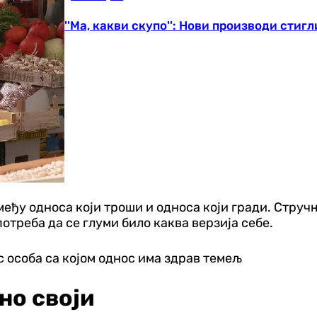
''Ма, какви скупо'': Нови производи сти
еђу односа који троши и односа који гради. Струч
потреба да се глуми било каква верзија себе.
ас особа са којом однос има здрав темељ
но своји