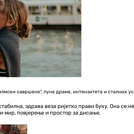
филмски савршене“, пуне драме, интензитета и сталних ус
стабилна, здрава веза ријетко прави буку. Она се н
и мир, повјерење и простор за дисање.
Бања Лука