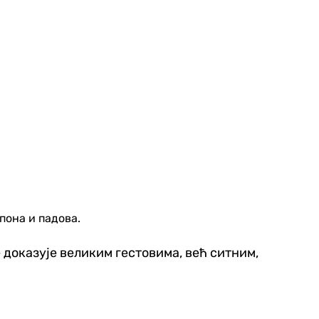
пона и падова.
е доказује великим гестовима, већ ситним,