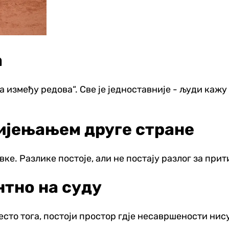
а
између редова“. Све је једноставније - људи кажу 
мијењањем друге стране
е. Разлике постоје, али не постају разлог за прити
нтно на суду
есто тога, постоји простор гдје несавршености нис