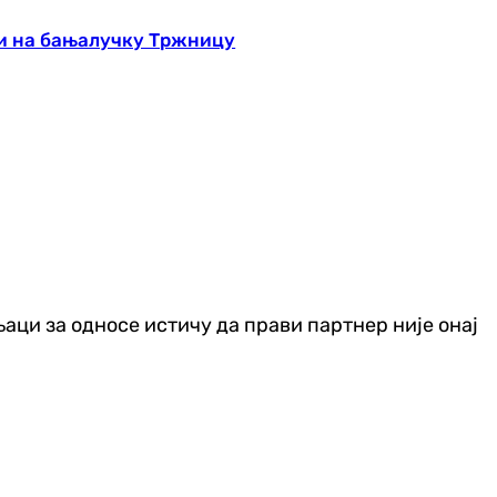
гли на бањалучку Тржницу
њаци за односе истичу да прави партнер није онај