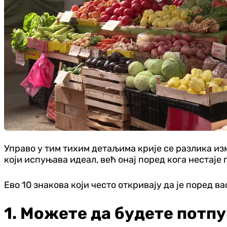
Управо у тим тихим детаљима крије се разлика изм
који испуњава идеал, већ онај поред кога нестаје 
Ево 10 знакова који често откривају да је поред в
1. Можете да будете потпу