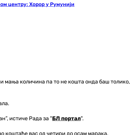
м центру: Хорор у Румунији
 и мања количина па то не кошта онда баш толико,
ала.
ан”, истиче Рада за "
БЛ портал
".
во коштаће вас од четири до осам марака.