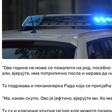
“Ове године не може се пожалити на род, посебно 
али, вјерујте, има поприлично посла и нерава да 
То подржава и пензионерка Рада која се присјећа 
“Ма, какви скупо. Ово је јефтино, вјерујте ми. Ко м
Ту су и класичне крупне јагоде које можете паза