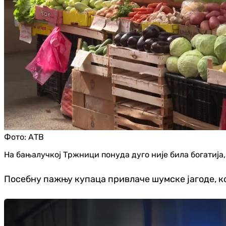
Фото:
АТВ
На бањалучкој Тржници понуда дуго није била богатија, 
Посебну пажњу купаца привлаче шумске јагоде, кој