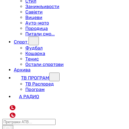
Стил
Занимљивости
Савјети
Вицеви
Ауто-мото
Породица
Питали смо...
Спорт
Фудбал
Кошарка
Тенис
Остали спортови
Архива
ТВ ПРОГРАМ
ТВ Распоред
Програм
А РАДИО
L