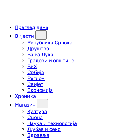
Преглед дана
Вијести
Република Српска
Друштво
Бања Лука
Градови и општине
БиХ
Србија
Регион
Свијет
Економија
Хроника
Магазин
Култура
Сцена
Наука и технологија
Љубав и секс
Здравље