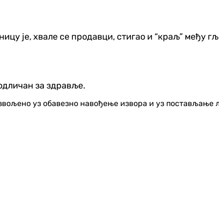
цу је, хвале се продавци, стигао и “краљ” међу гљ
 одличан за здравље.
озвољено уз обавезно навођење извора и уз постављање 