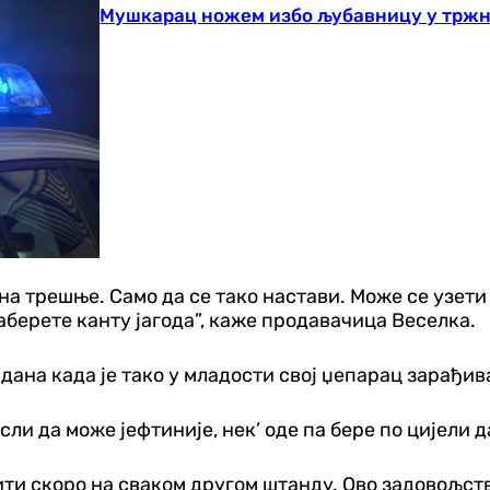
Мушкарац ножем избо љубавницу у тржно
на трешње. Само да се тако настави. Може се узети
наберете канту јагода”, каже продавачица Веселка.
дана када је тако у младости свој џепарац зарађив
исли да може јефтиније, нек’ оде па бере по цијели д
рити скоро на сваком другом штанду. Ово задовољст