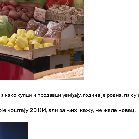
а како купци и продавци увиђају, година је родна, па су 
е коштају 20 КМ, али за њих, кажу, не жале новац.
Свијет