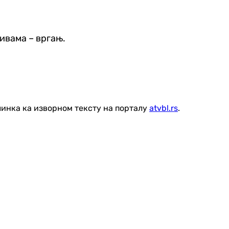
ивама – вргањ.
линка ка изворном тексту на порталу
atvbl.rs
.