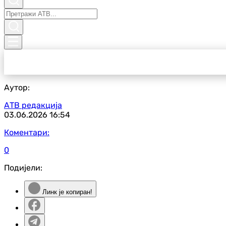
Аутор:
АТВ редакција
03.06.2026
16:54
Коментари:
0
Подијели:
Линк је копиран!