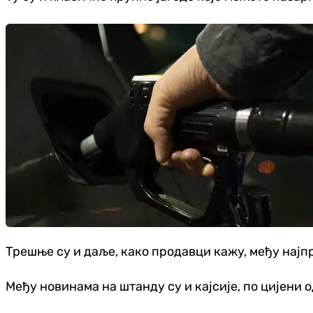
Трешње су и даље, како продавци кажу, међу најпр
Међу новинама на штанду су и кајсије, по цијени о