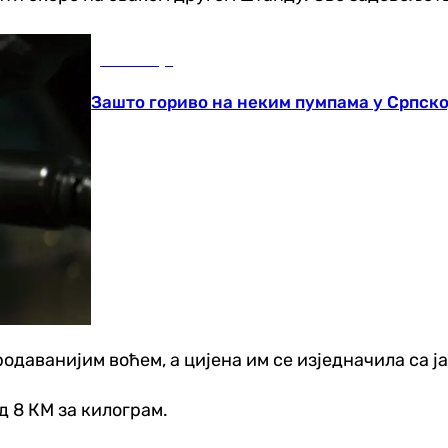
Економија
Зашто гориво на неким пумпама у Српској 
одаванијим воћем, а цијена им се изједначила са ј
д 8 КМ за килограм.