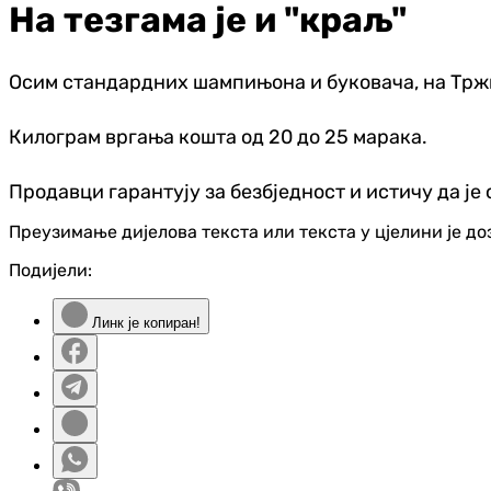
На тезгама је и "краљ"
Осим стандардних шампињона и буковача, на Тржни
Килограм вргања кошта од 20 до 25 марака.
Продавци гарантују за безбједност и истичу да је
Преузимање дијелова текста или текста у цјелини је д
Подијели:
Линк је копиран!