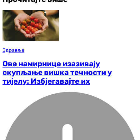
Здравље
Ове намирнице изазивају
скупљање вишка течности у
тијелу: Избјегавајте их