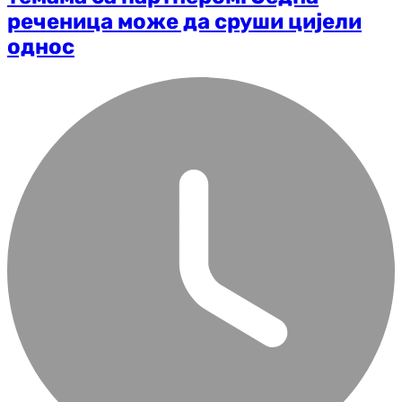
реченица може да сруши цијели
однос