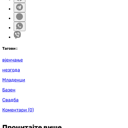
Таг
ови
:
вјенчање
незгода
Младенци
Базен
Свадба
Коментари
(0)
Прочитајте више