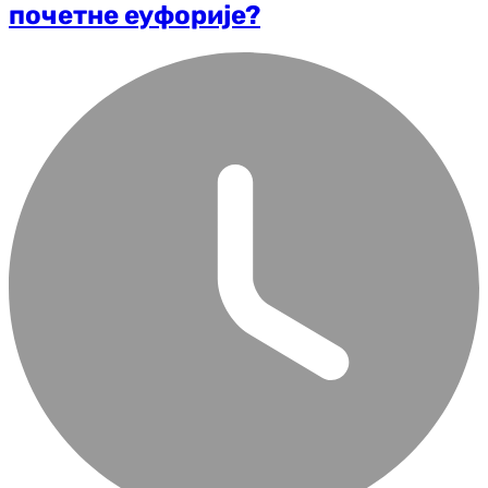
почетне еуфорије?