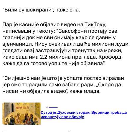
"Били су шокирани", каже она.
Пар је касније објавио видео на ТикТоку,
написавши у тексту: "Саксофони постају све
гласнији док ме сви снимају како се давим у
вјенчаници. Нису очекивали да ће милиони људи
гледати овај застрашујући тренутак на мрежи,
иако сада има 2,2 милиона прегледа. Крофорд
каже да га готово уопште није објавила".
"Смијешно нам је што је уопште постао виралан
јер смо то радили само забаве ради. „Скоро да
нисам ни објавила видео", каже млада.
Друштво
Сутра је Духовски уторак: Вјерници треба да
испоштују ове обичаје