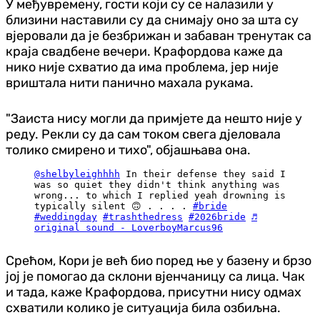
У међувремену, гости који су се налазили у
близини наставили су да снимају оно за шта су
вјеровали да је безбрижан и забаван тренутак са
краја свадбене вечери. Крафордова каже да
нико није схватио да има проблема, јер није
вриштала нити панично махала рукама.
"Заиста нису могли да примјете да нешто није у
реду. Рекли су да сам током свега дјеловала
толико смирено и тихо", објашњава она.
@shelbyleighhhh
In their defense they said I
was so quiet they didn't think anything was
wrong... to which I replied yeah drowning is
typically silent 🙃 . . . .
#bride
#weddingday
#trashthedress
#2026bride
♬
original sound - LoverboyMarcus96
Срећом, Кори је већ био поред ње у базену и брзо
јој је помогао да склони вјенчаницу са лица. Чак
и тада, каже Крафордова, присутни нису одмах
схватили колико је ситуација била озбиљна.