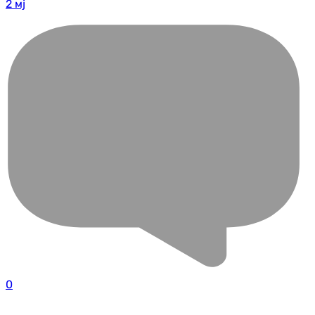
2 мј
0