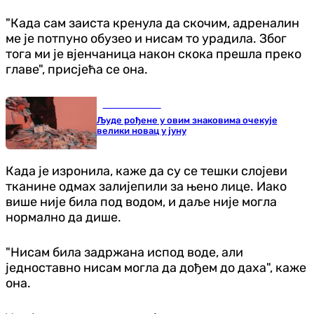
"Када сам заиста кренула да скочим, адреналин
ме је потпуно обузео и нисам то урадила. Због
тога ми је вјенчаница након скока прешла преко
главе", присјећа се она.
Занимљивости
Људе рођене у овим знаковима очекује
велики новац у јуну
Када је изронила, каже да су се тешки слојеви
тканине одмах залијепили за њено лице. Иако
више није била под водом, и даље није могла
нормално да дише.
"Нисам била задржана испод воде, али
једноставно нисам могла да дођем до даха", каже
она.