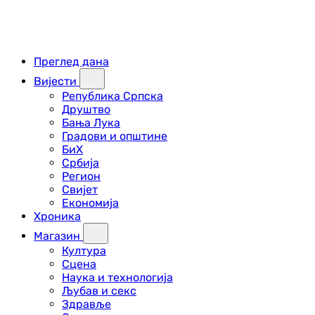
Преглед дана
Вијести
Република Српска
Друштво
Бања Лука
Градови и општине
БиХ
Србија
Регион
Свијет
Економија
Хроника
Магазин
Култура
Сцена
Наука и технологија
Љубав и секс
Здравље