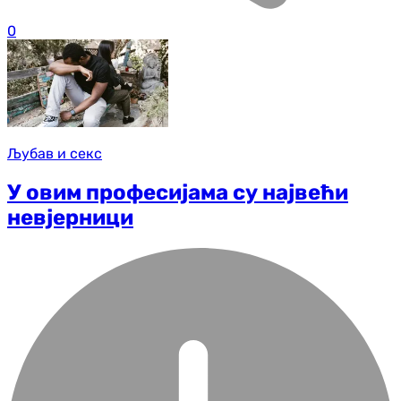
0
Љубав и секс
У овим професијама су највећи
невјерници