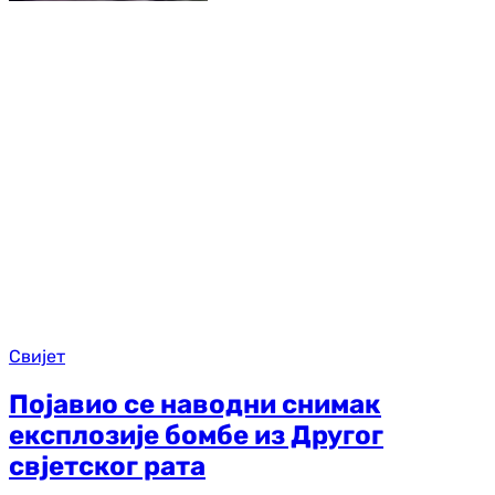
Свијет
Појавио се наводни снимак
експлозије бомбе из Другог
свјетског рата