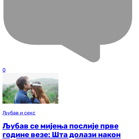
0
Љубав и секс
Љубав се мијења послије прве
године везе: Шта долази након