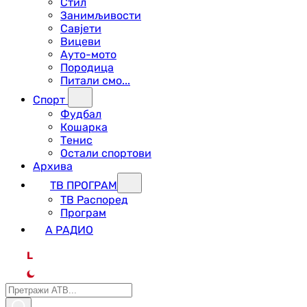
Стил
Занимљивости
Савјети
Вицеви
Ауто-мото
Породица
Питали смо...
Спорт
Фудбал
Кошарка
Тенис
Остали спортови
Архива
ТВ ПРОГРАМ
ТВ Распоред
Програм
А РАДИО
L