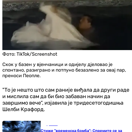
Фото:
TikTok/Screenshot
Скок у базен у вјенчаници и одијелу дјеловао је
спонтано, разиграно и потпуно безазлено за овај пар,
преноси Пеопле.
"То је нешто што сам раније виђала да други раде
и мислила сам да би био забаван начин да
завршимо вече“, изјавила је тридесетогодишња
Шелби Крафорд.
Друштво
Стиже "временска бомба": Спремите се за