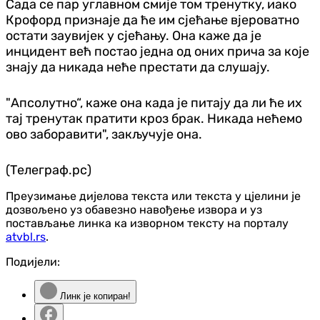
Сада се пар углавном смије том тренутку, иако
Крофорд признаје да ће им сјећање вјероватно
остати заувијек у сјећању. Она каже да је
инцидент већ постао једна од оних прича за које
знају да никада неће престати да слушају.
"Апсолутно“, каже она када је питају да ли ће их
тај тренутак пратити кроз брак. Никада нећемо
ово заборавити", закључује она.
(Телеграф.рс)
Преузимање дијелова текста или текста у цјелини је
дозвољено уз обавезно навођење извора и уз
постављање линка ка изворном тексту на порталу
atvbl.rs
.
Подијели:
Линк је копиран!