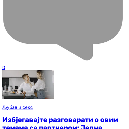
0
Љубав и секс
Избјегавајте разговарати о овим
темама са партнером: Једна