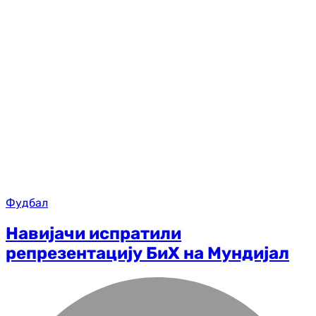
Фудбал
Навијачи испратили
репрезентацију БиХ на Мундијал