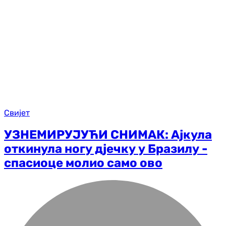
Свијет
УЗНЕМИРУЈУЋИ СНИМАК: Ајкула
откинула ногу дјечку у Бразилу -
спасиоце молио само ово