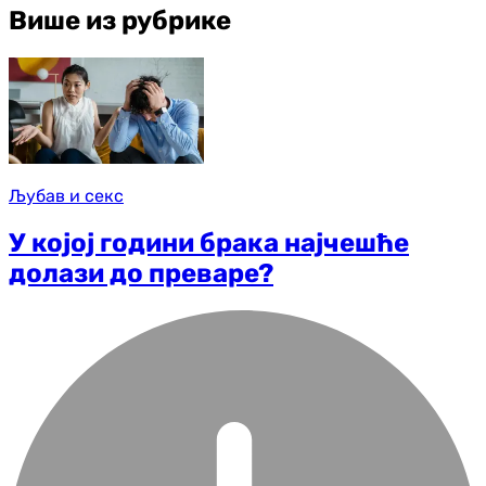
Више из рубрике
Љубав и секс
У којој години брака најчешће
долази до преваре?