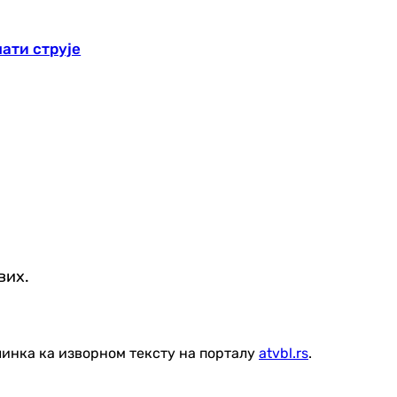
ати струје
вих.
линка ка изворном тексту на порталу
atvbl.rs
.