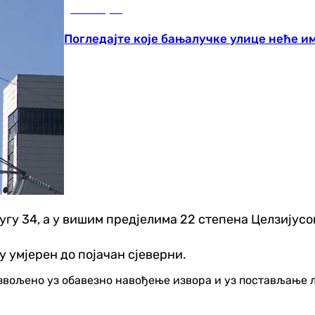
Бања Лука
Погледајте које бањалучке улице неће им
угу 34, а у вишим предјелима 22 степена Целзијусо
у умјерен до појачан сјеверни.
озвољено уз обавезно навођење извора и уз постављање 