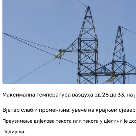
Максимална температура ваздуха од 28 до 33, на ј
Вјетар слаб и променљив, увече на крајњем сјевер
Преузимање дијелова текста или текста у цјелини је д
Подијели: