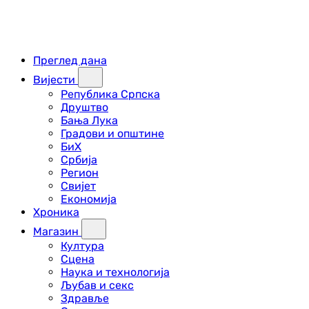
Преглед дана
Вијести
Република Српска
Друштво
Бања Лука
Градови и општине
БиХ
Србија
Регион
Свијет
Економија
Хроника
Магазин
Култура
Сцена
Наука и технологија
Љубав и секс
Здравље