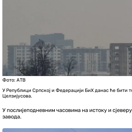
Фото:
АТВ
У Републици Српској и Федерацији БиХ данас ће бити 
Целзијусова.
У послијеподневним часовима на истоку и сјеверу
завода.