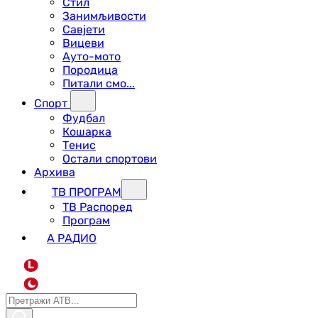
Стил
Занимљивости
Савјети
Вицеви
Ауто-мото
Породица
Питали смо...
Спорт
Фудбал
Кошарка
Тенис
Остали спортови
Архива
ТВ ПРОГРАМ
ТВ Распоред
Програм
А РАДИО
L