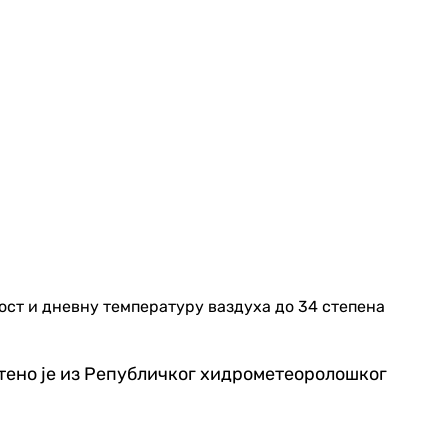
ост и дневну температуру ваздуха до 34 степена
штено је из Републичког хидрометеоролошког