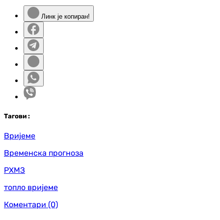
Линк је копиран!
Таг
ови
:
Вријеме
Временска прогноза
РХМЗ
топло вријеме
Коментари
(0)