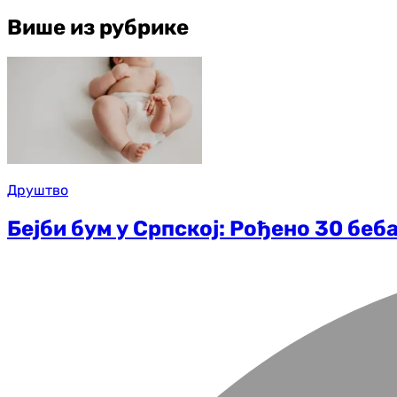
Више из рубрике
Друштво
Бејби бум у Српској: Рођено 30 беб