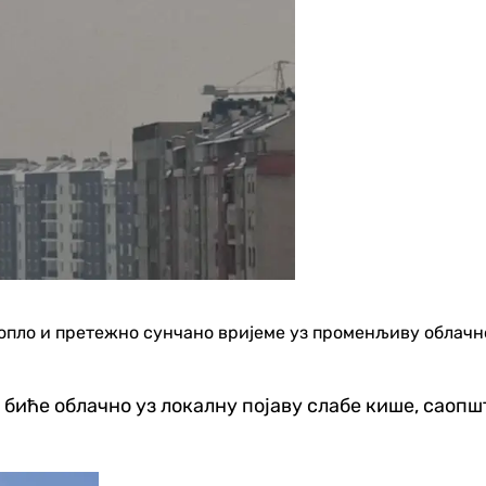
топло и претежно сунчано вријеме уз променљиву облачн
 биће облачно уз локалну појаву слабе кише, саоп