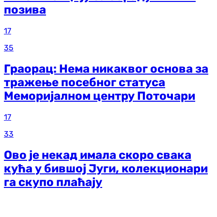
позива
17
35
Граорац: Нема никаквог основа за
тражење посебног статуса
Меморијалном центру Поточари
17
33
Ово је некад имала скоро свака
кућа у бившој Југи, колекционари
га скупо плаћају