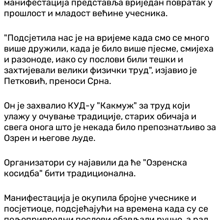
манифестација представља вриједан повратак у
прошлост и младост већине учесника.
"Подсјетила нас је на вријеме када смо се много
више дружили, када је било више пјесме, смијеха
и разоноде, иако су послови били тешки и
захтијевали велики физички труд", изјавио је
Петковић, преноси Срна.
Он је захвалио КУД-у "Какмуж" за труд који
улажу у очување традиције, старих обичаја и
свега онога што је некада било препознатљиво за
Озрен и његове људе.
Организатори су најавили да ће "Озренска
косидба" бити традиционална.
Манифестација је окупила бројне учеснике и
посјетиоце, подсјећајући на времена када су се
пољопривредни послови обављали ручно, а рад