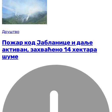
Друштво
Пожар код Јабланице и даље
активан, захваћено 14 хектара
шуме