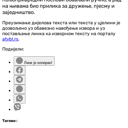
на њивама био прилика за дружење, пјесму и
заједништво.
Преузимање дијелова текста или текста у цјелини је
дозвољено уз обавезно навођење извора и уз
постављање линка ка изворном тексту на порталу
atvbl.rs
.
Подијели:
Линк је копиран!
Таг
ови
: