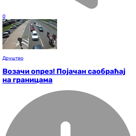
0
Друштво
Возачи опрез! Појачан саобраћај
на границама