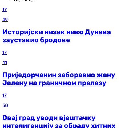
17
49
Историјски низак ниво Дунава
зауставио бродове
17
41
Приједорчанин заборавио жену
Јелену на граничном прелазу
17
38
Овај град уводи вјештачку
интелигенцију за обраду хитних