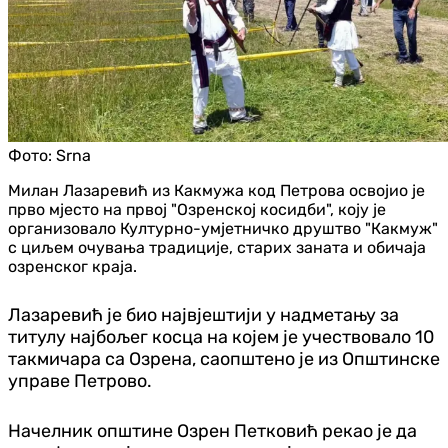
Фото:
Srna
Милан Лазаревић из Какмужа код Петрова освојио је
прво мјесто на првој "Озренској косидби", коју је
организовало Културно-умјетничко друштво "Какмуж"
с циљем очувања традиције, старих заната и обичаја
озренског краја.
Лазаревић је био највјештији у надметању за
титулу најбољег косца на којем је учествовало 10
такмичара са Озрена, саопштено је из Општинске
управе Петрово.
Начелник општине Озрен Петковић рекао је да