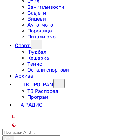
Стил
Занимљивости
Савјети
Вицеви
Ауто-мото
Породица
Питали смо...
Спорт
Фудбал
Кошарка
Тенис
Остали спортови
Архива
ТВ ПРОГРАМ
ТВ Распоред
Програм
А РАДИО
L