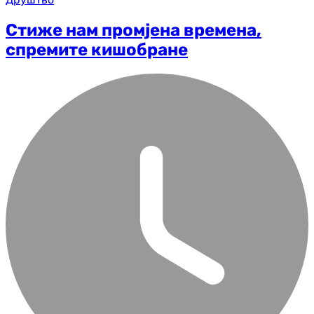
Стиже нам промјена времена,
спремите кишобране