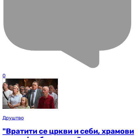
0
Друштво
"Вратити се цркви и себи, храмови