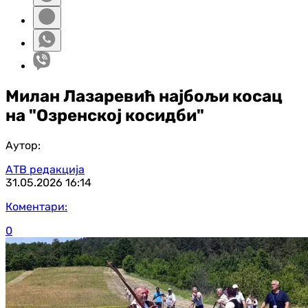
Милан Лазаревић најбољи косац
на "Озренској косидби"
Аутор:
АТВ редакција
31.05.2026
16:14
Коментари:
0