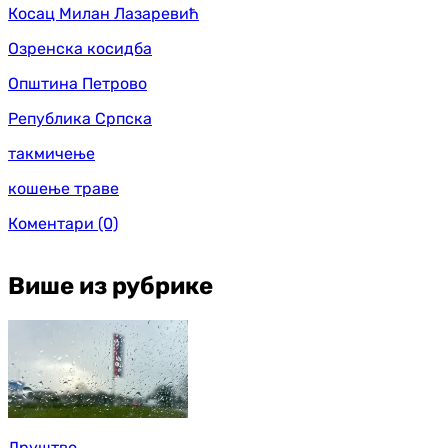
Косац Милан Лазаревић
Озренска косидба
Општина Петрово
Република Српска
такмичење
кошење траве
Коментари
(0)
Више из рубрике
Друштво