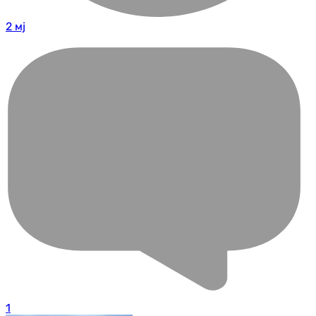
2 мј
1