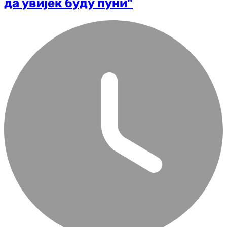
да увијек буду пуни"