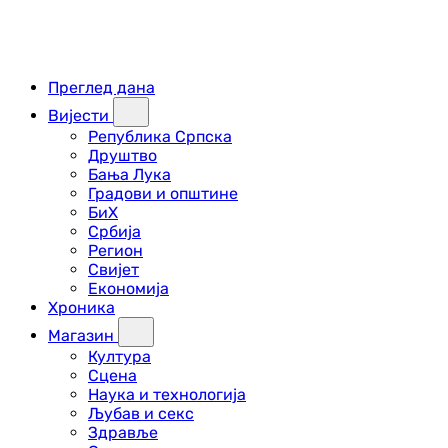
Преглед дана
Вијести
Република Српска
Друштво
Бања Лука
Градови и општине
БиХ
Србија
Регион
Свијет
Економија
Хроника
Магазин
Култура
Сцена
Наука и технологија
Љубав и секс
Здравље