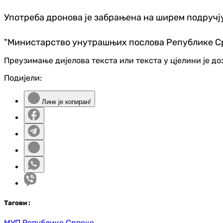
Употреба дронова је забрањена на ширем подручј
"Министарство унутрашњих послова Републике Срп
Преузимање дијелова текста или текста у цјелини је д
Подијели:
Линк је копиран!
Таг
ови
:
МУП Републике Српске