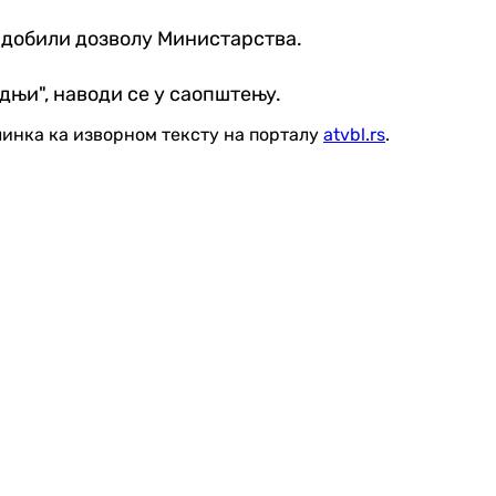
у добили дозволу Министарства.
њи", наводи се у саопштењу.
линка ка изворном тексту на порталу
atvbl.rs
.