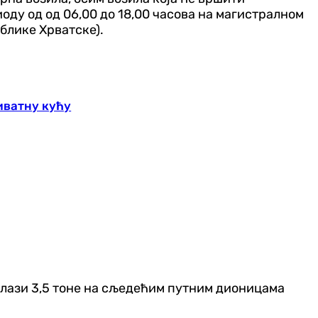
оду од од 06,00 до 18,00 часова на магистралном
блике Хрватске).
иватну кућу
елази 3,5 тоне на сљедећим путним дионицама