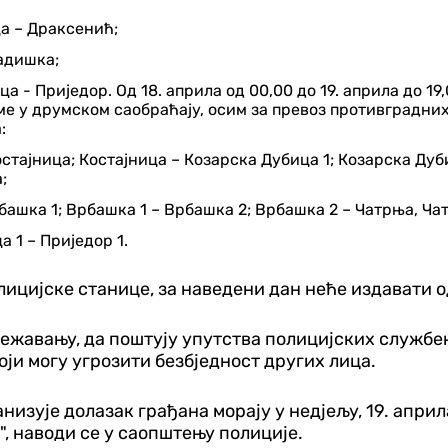
а – Драксенић;
адишка;
а - Приједор. Од 18. априла од 00,00 до 19. априла до 19
ме у друмском саобраћају, осим за превоз противградни
:
стајница; Костајница – Козарска Дубица 1; Козарска Дуб
;
ашка 1; Врбашка 1 – Врбашка 2; Врбашка 2 – Чатрња, Ча
 1 – Приједор 1.
лицијске станице, за наведени дан неће издавати 
ежавању, да поштују упутства полицијских службен
оји могу угрозити безбједност других лица.
изује долазак грађана морају у недјељу, 19. априла
", наводи се у саопштењу полиције.