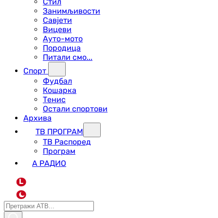
Стил
Занимљивости
Савјети
Вицеви
Ауто-мото
Породица
Питали смо...
Спорт
Фудбал
Кошарка
Тенис
Остали спортови
Архива
ТВ ПРОГРАМ
ТВ Распоред
Програм
А РАДИО
L