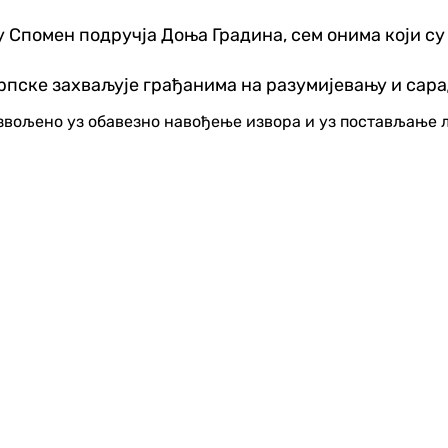
у Спомен подручја Доња Градина, сем онима који с
ске захваљује грађанима на разумијевању и сарад
озвољено уз обавезно навођење извора и уз постављање 