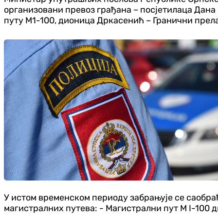
организовани превоз грађана – посјетилаца Дана 
путу М1-100, дионица Дркасенић – Гранични прел
У истом временском периоду забрањује се саобраћ
магистралних путева: - Магистрални пут М I-100 