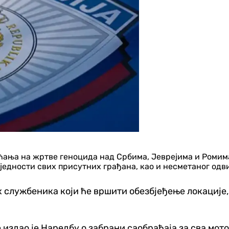
ња на жртве геноцида над Србима, Јеврејима и Ромима 
бједности свих присутних грађана, као и несметаног одв
 службеника који ће вршити обезбјеђење локације,
дао је Наредбу о забрани саобраћаја за сва мотор