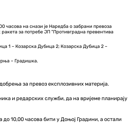
,00 часова на снази је Наредба о забрани превоза
х ракета за потребе ЈП "Противградна превентива
ица 1 – Козарска Дубица 2; Козарска Дубица 2 –
трња – Градишка.
одобрења за превоз експлозивних материја.
ика и редарских служби, да на вријеме планирају
 до 10,00 часова бити у Доњој Градини, а остали