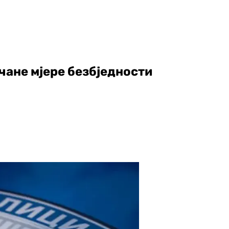
чане мјере безбједности