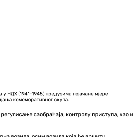
у НДХ (1941-1945) предузима појачане мјере
ијања комеморативног скупа.
 регулисање саобраћаја, контролу приступа, као и
на возила, осим возила која ће вршити