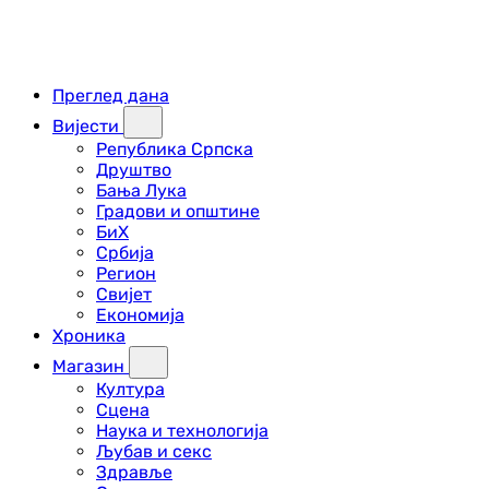
Преглед дана
Вијести
Република Српска
Друштво
Бања Лука
Градови и општине
БиХ
Србија
Регион
Свијет
Економија
Хроника
Магазин
Култура
Сцена
Наука и технологија
Љубав и секс
Здравље