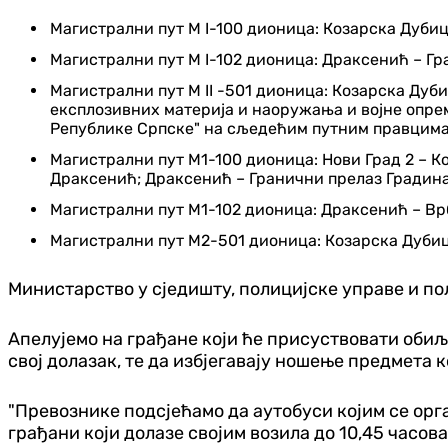
Магистрални пут М I-100 дионица: Козарска Дубиц
Магистрални пут М I-102 дионица: Драксенић – Гр
Магистрални пут М II -501 дионица: Козарска Дубиц
експлозивних материја и наоружања и војне опре
Републике Српске" на сљедећим путним правцима
Магистрални пут М1-100 дионица: Нови Град 2 – Ко
Драксенић; Драксенић – Гранични прелаз Градина
Магистрални пут М1-102 дионица: Драксенић – Врб
Магистрални пут М2-501 дионица: Козарска Дубица
Министарство у сједишту, полицијске управе и по
Апелујемо на грађане који ће присуствовати обиљ
свој долазак, те да избјегавају ношење предмета к
"Превознике подсјећамо да аутобуси којим се орган
грађани који долазе својим возила до 10,45 часова