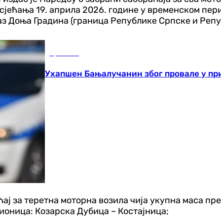
сјећања 19. априла 2026. године у временском пери
аз Доња Градина (граница Републике Српске и Репу
Хроника
Ухапшен Бањалучанин због провале у пр
ај за теретна моторна возила чија укупна маса пр
дионица: Козарска Дубица – Костајница;