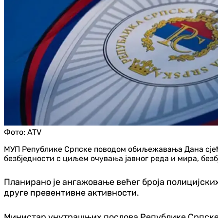
Фото:
ATV
МУП Републике Српске поводом обиљежавања Дана сјећа
безбједности с циљем очувања јавног реда и мира, без
Планирано је ангажовање већег броја полицијских
друге превентивне активности.
Министар унутрашњих послова Републике Српске из