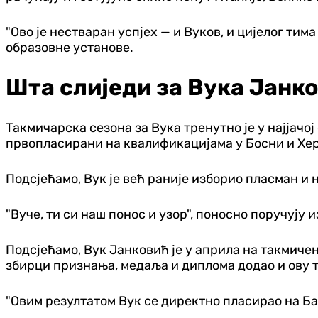
"Ово је нестваран успјех — и Вуков, и цијелог ти
образовне установе.
Шта слиједи за Вука Јанко
Такмичарска сезона за Вука тренутно је у најјачо
првопласирани на квалификацијама у Босни и Хе
Подсјећамо, Вук је већ раније изборио пласман и
"Вуче, ти си наш понос и узор", поносно поручују 
Подсјећамо, Вук Јанковић је у априла на такмичењ
збирци признања, медаља и диплома додао и ову т
"Овим резултатом Вук се директно пласирао на Ба