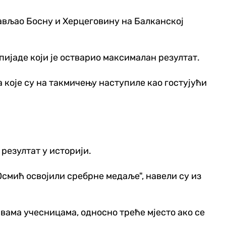
тављао Босну и Херцеговину на Балканској
пијаде који је остварио максималан резултат.
 које су на такмичењу наступиле као гостујући
 резултат у историји.
 Осмић освојили сребрне медаље", навели су из
авама учесницама, односно треће мјесто ако се