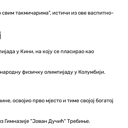
о свим такмичарима", истичи из ове васпитно-
ј
ијада у Кини, на коју се пласирао као
ународну физичку олимпијаду у Колумбији.
е, освојио прво мјесто и тиме својој богатој
из Гимназије "Јован Дучић" Требиње.