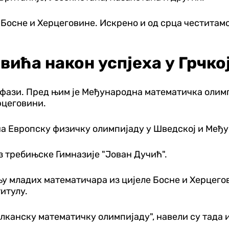
ма Босне и Херцеговине. Искрено и од срца честитам
вића након успјеха у Грчко
ј фази. Пред њим је Међународна математичка олимп
рцеговини.
 на Европску физичку олимпијаду у Шведској и Међ
из требињске Гимназије "Јован Дучић".
у младих математичара из цијеле Босне и Херцеговин
итулу.
лканску математичку олимпијаду", навели су тада 