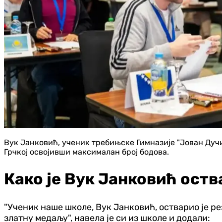
Вук Јанковић, ученик требињске Гимназије "Јован Дучи
Грчкој освојивши максималан број бодова.
Како је Вук Јанковић оств
"Ученик наше школе, Вук Јанковић, остварио је ре
златну медаљу", навела је си из школе и додали: