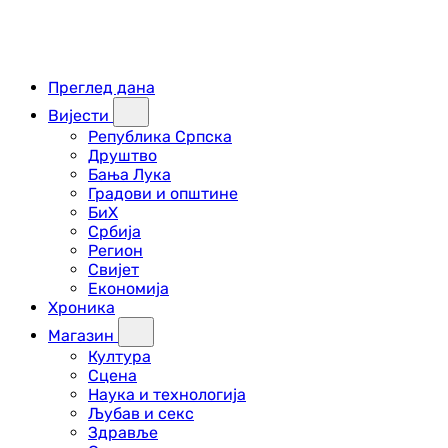
Преглед дана
Вијести
Република Српска
Друштво
Бања Лука
Градови и општине
БиХ
Србија
Регион
Свијет
Економија
Хроника
Магазин
Култура
Сцена
Наука и технологија
Љубав и секс
Здравље