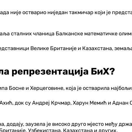
ада није остварио ниједан такмичар који је предс
земаља сталних чланица Балканске математичке олим
редставници Велике Британије и Казахстана, земаља
ила репрезентација БиХ?
ипа Босне и Херцеговине, која је остварила најбољи
о Ахић, док су Андреј Крчмар, Харун Мемић и Аднан
, додају, заузела је високо друго мјесто међу држ
 Британије, Узбекистана, Казахстана и других.