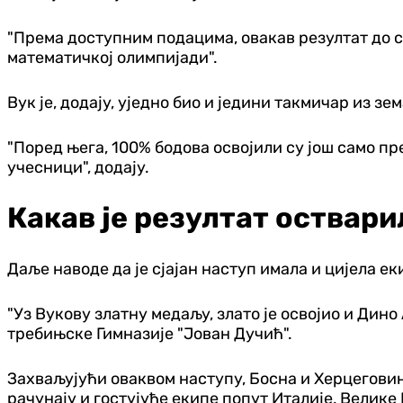
"Према доступним подацима, овакав резултат до с
математичкој олимпијади".
Вук је, додају, уједно био и једини такмичар из 
"Поред њега, 100% бодова освојили су још само п
учесници", додају.
Какав је резултат оствар
Даље наводе да је сјајан наступ имала и цијела ек
"Уз Вукову златну медаљу, злато је освојио и Дин
требињске Гимназије "Јован Дучић".
Захваљујући оваквом наступу, Босна и Херцеговина
рачунају и гостујуће екипе попут Италије, Велике