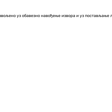
озвољено уз обавезно навођење извора и уз постављање 