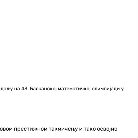
едаљу на 43. Балканској математичкој олимпијади у
на овом престижном такмичењу и тако освојио