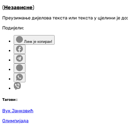
(
Независне
)
Преузимање дијелова текста или текста у цјелини је д
Подијели:
Линк је копиран!
Таг
ови
:
Вук Јанковић
Олимпијада