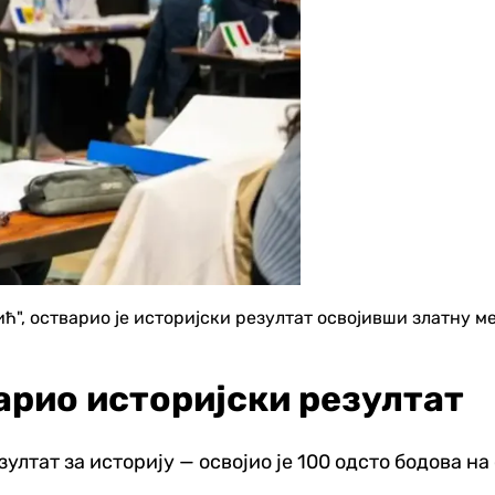
ћ", остварио је историјски резултат освојивши златну м
арио историјски резултат
зултат за историју — освојио је 100 одсто бодова 