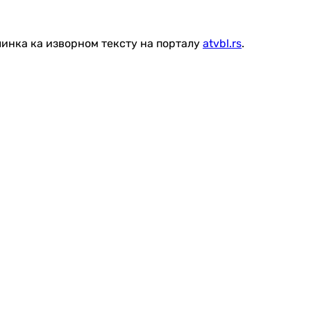
линка ка изворном тексту на порталу
atvbl.rs
.