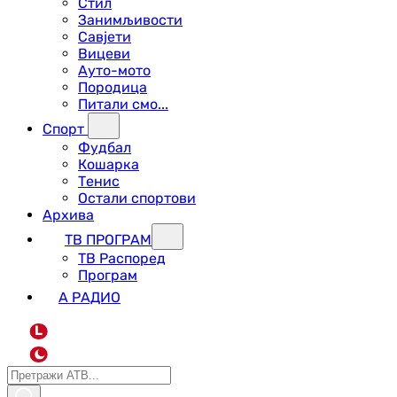
Стил
Занимљивости
Савјети
Вицеви
Ауто-мото
Породица
Питали смо...
Спорт
Фудбал
Кошарка
Тенис
Остали спортови
Архива
ТВ ПРОГРАМ
ТВ Распоред
Програм
А РАДИО
L