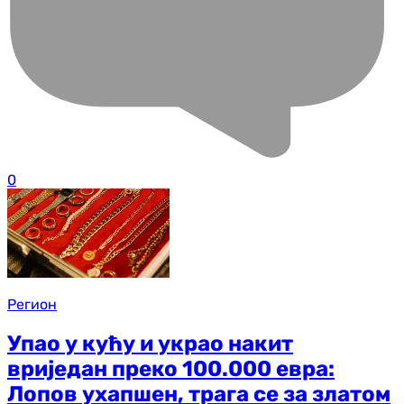
0
Регион
Упао у кућу и украо накит
вриједан преко 100.000 евра:
Лопов ухапшен, трага се за златом