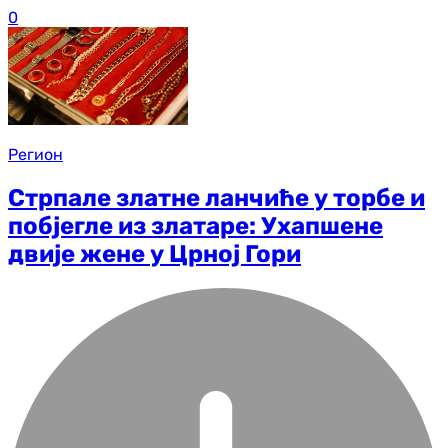
0
Регион
Стрпале златне ланчиће у торбе и
побјегле из златаре: Ухапшене
двије жене у Црној Гори