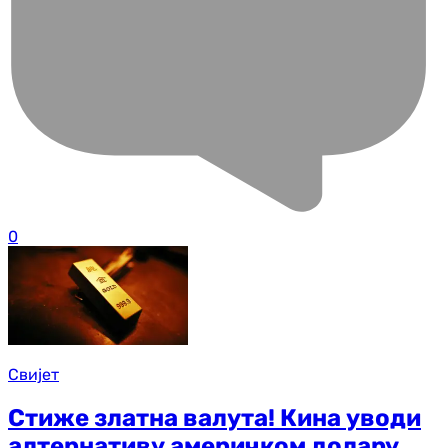
0
Свијет
Стиже златна валута! Кина уводи
алтернативу америчком долару