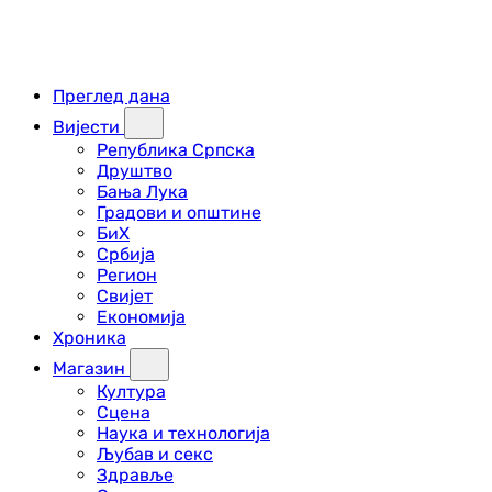
Преглед дана
Вијести
Република Српска
Друштво
Бања Лука
Градови и општине
БиХ
Србија
Регион
Свијет
Економија
Хроника
Магазин
Култура
Сцена
Наука и технологија
Љубав и секс
Здравље