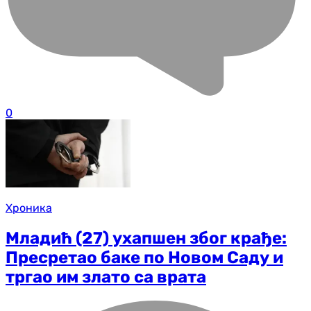
0
Хроника
Младић (27) ухапшен због крађе:
Пресретао баке по Новом Саду и
тргао им злато са врата