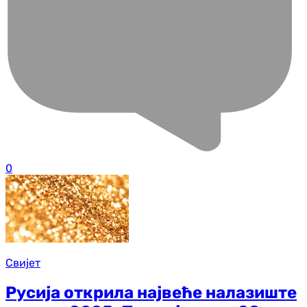
0
Свијет
Русија открила највеће налазиште