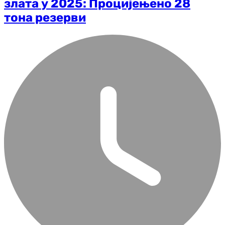
злата у 2025: Процијењено 28
тона резерви