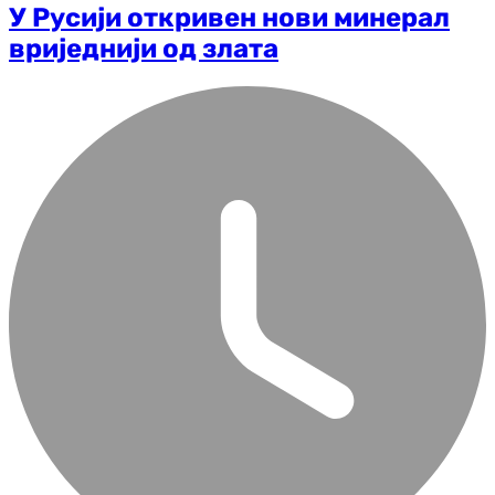
У Русији откривен нови минерал
вриједнији од злата