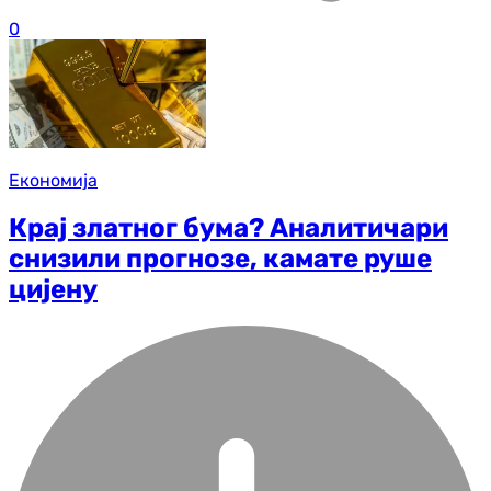
0
Економија
Крај златног бума? Аналитичари
снизили прогнозе, камате руше
цијену