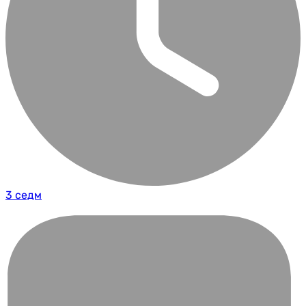
3 седм