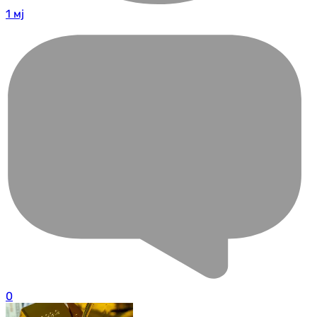
1 мј
0