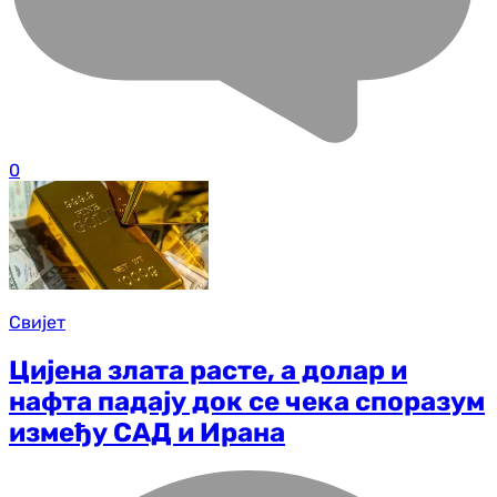
0
Свијет
Цијена злата расте, а долар и
нафта падају док се чека споразум
између САД и Ирана