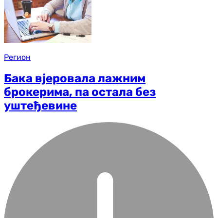
Регион
Бака вјеровала лажним
брокерима, па остала без
уштеђевине