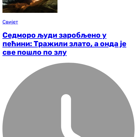
Свијет
Седморо људи заробљено у
пећини: Тражили злато, а онда је
све пошло по злу