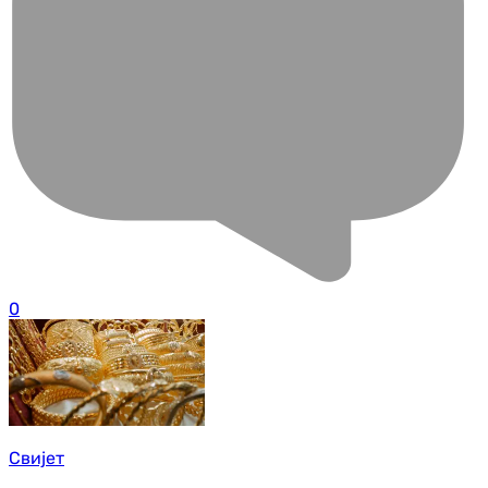
0
Свијет