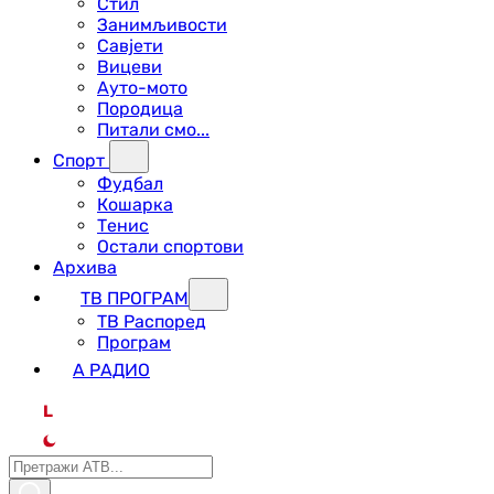
Стил
Занимљивости
Савјети
Вицеви
Ауто-мото
Породица
Питали смо...
Спорт
Фудбал
Кошарка
Тенис
Остали спортови
Архива
ТВ ПРОГРАМ
ТВ Распоред
Програм
А РАДИО
L