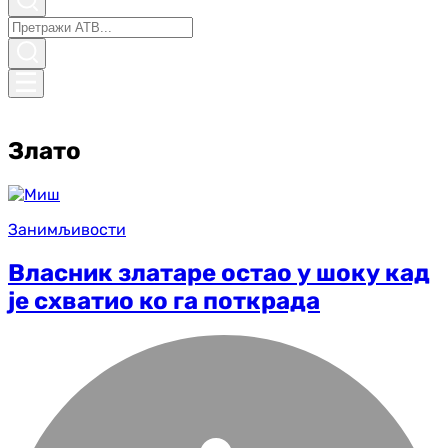
Злато
Занимљивости
Власник златаре остао у шоку кад
је схватио ко га поткрада