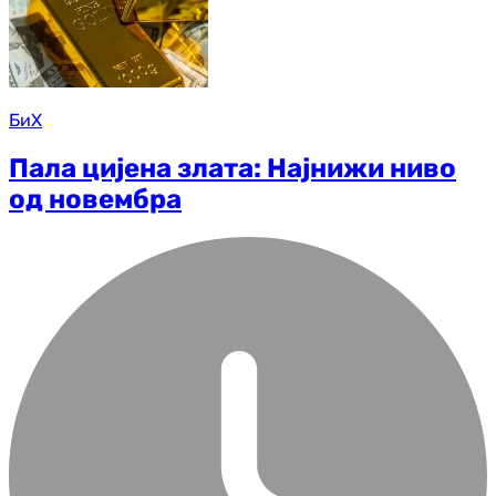
БиХ
Пала цијена злата: Најнижи ниво
од новембра