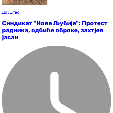
Друштво
Синдикат "Нове Љубије": Протест
радника, одбиће оброке, захтјев
јасан