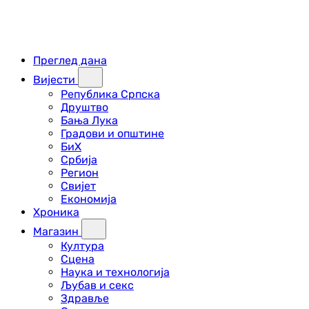
Преглед дана
Вијести
Република Српска
Друштво
Бања Лука
Градови и општине
БиХ
Србија
Регион
Свијет
Економија
Хроника
Магазин
Култура
Сцена
Наука и технологија
Љубав и секс
Здравље