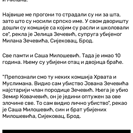
Највише ме прогони то страдали су ни за шта,
зато што су носили српско име. У свом дворишту
дошли су комшије са којим су расли и школовали
се", рекла је Јелица Зечевић, супруга убијеног
Милана Зечевића, Сијековац, Брод.
Све памти и Саша Милошевић. Тада је имао 10
година. Њему су убијени отац и двојица браће.
"Препознали смо ту неких комшија Хрвата и
Муслимана. Видио сам убиство Јована Зечевића
најстарији члан породице Зечевић. Њега је убио
Земир Ковачевић, он је једини оптужен за ове
злочине све. То сам видио лично убиство", рекао
је Саша Милошевић, син и брат убијених
Милошевића, Сијековац, Брод.