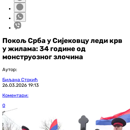
Покољ Срба у Сијековцу леди крв
у жилама: 34 године од
монструозног злочина
Аутор:
Биљана Стокић
26.03.2026
19:13
Коментари:
0