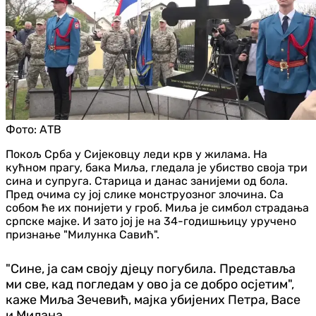
Фото:
АТВ
Покољ Срба у Сијековцу леди крв у жилама. На
кућном прагу, бака Миља, гледала је убиство своја три
сина и супруга. Старица и данас занијеми од бола.
Пред очима су јој слике монструозног злочина. Са
собом ће их понијети у гроб. Миља је симбол страдања
српске мајке. И зато јој је на 34-годишњицу уручено
признање "Милунка Савић".
"Сине, ја сам своју дјецу погубила. Представља
ми све, кад погледам у ово ја се добро осјетим",
каже Миља Зечевић, мајка убијених Петра, Васе
и Милана.