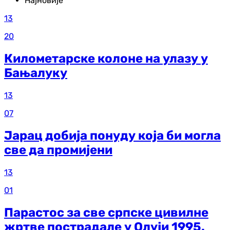
Најновије
13
20
Километарске колоне на улазу у
Бањалуку
13
07
Јарац добија понуду која би могла
све да промијени
13
01
Парастос за све српске цивилне
жртве пострадале у Олуји 1995.