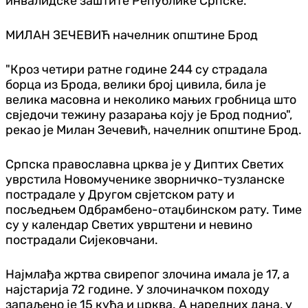
инвалидске заштите Републике Српске.
МИЛАН ЗЕЧЕВИЋ начелник општине Брод
"Кроз четири ратне године 244 су страдала
борца из Брода, велики број цивила, била је
велика масовна и неколико мањих гробница што
свједочи тежину разарања коју је Брод поднио",
рекао је Милан Зечевић, начелник општине Брод.
Српска православна црква је у Диптих Светих
уврстила Новомученике зворничко-тузланске
пострадале у Другом свјетском рату и
посљедњем Одбрамбено-отаџбинском рату. Тиме
су у календар Светих уврштени и невино
пострадали Сијековчани.
Најмлађа жртва свирепог злочина имала је 17, а
најстарија 72 године. У злочиначком походу
запаљено је 15 кућа и црква. А наредних дана, у