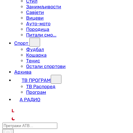
Стил
Занимљивости
Савјети
Вицеви
Ауто-мото
Породица
Питали смо...
Спорт
Фудбал
Кошарка
Тенис
Остали спортови
Архива
ТВ ПРОГРАМ
ТВ Распоред
Програм
А РАДИО
L