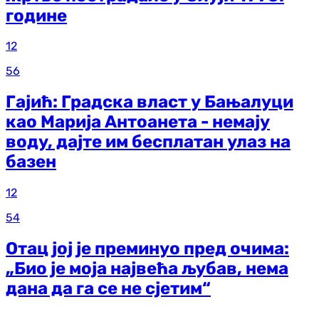
године
12
56
Гајић: Градска власт у Бањалуци
као Марија Антоанета - немају
воду, дајте им бесплатан улаз на
базен
12
54
Отац јој је преминуо пред очима:
„Био је моја највећа љубав, нема
дана да га се не сјетим“