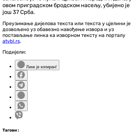
овом приградском бродском насељу, убијено је
још 37 Срба.
Преузимање дијелова текста или текста у цјелини је
дозвољено уз обавезно навођење извора и уз
постављање линка ка изворном тексту на порталу
atvbl.rs
.
Подијели:
Линк је копиран!
Таг
ови
: