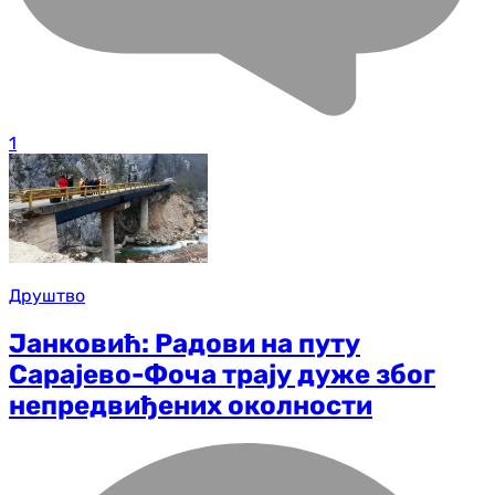
1
Друштво
Јанковић: Радови на путу
Сарајево-Фоча трају дуже због
непредвиђених околности