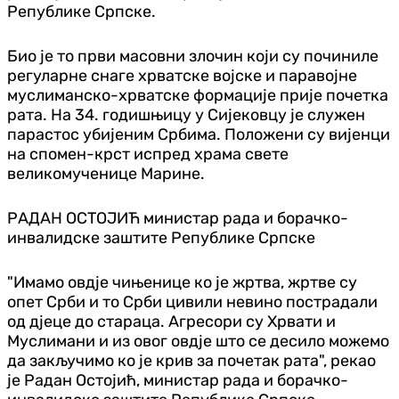
Републике Српске.
Био је то први масовни злочин који су починиле
регуларне снаге хрватске војске и паравојне
муслиманско-хрватске формације прије почетка
рата. На 34. годишњицу у Сијековцу је служен
парастос убијеним Србима. Положени су вијенци
на спомен-крст испред храма свете
великомученице Марине.
РАДАН ОСТОЈИЋ министар рада и борачко-
инвалидске заштите Републике Српске
"Имамо овдје чињенице ко је жртва, жртве су
опет Срби и то Срби цивили невино пострадали
од дјеце до стараца. Агресори су Хрвати и
Муслимани и из овог овдје што се десило можемо
да закључимо ко је крив за почетак рата", рекао
је Радан Остојић, министар рада и борачко-