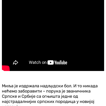
Миља је издржала надљудски бол. И то никада
нећемо заборавити – порука је званичника
Српске и Србије са огњишта једне од
најстрадалнијих српских породица у новијој