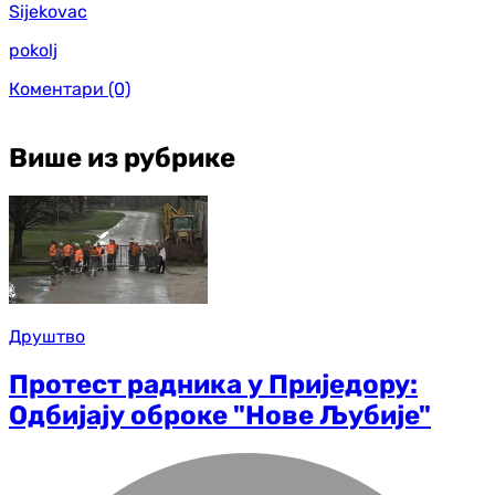
Sijekovac
pokolj
Коментари
(0)
Више из рубрике
Друштво
Протест радника у Приједору:
Одбијају оброке "Нове Љубије"