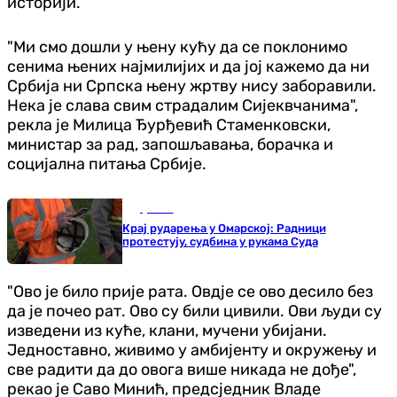
историји.
"Ми смо дошли у њену кућу да се поклонимо
сенима њених најмилијих и да јој кажемо да ни
Србија ни Српска њену жртву нису заборавили.
Нека је слава свим страдалим Сијеквчанима",
рекла је Милица Ђурђевић Стаменковски,
министар за рад, запошљавања, борачка и
социјална питања Србије.
Друштво
Крај рударења у Омарској: Радници
протестују, судбина у рукама Суда
"Ово је било прије рата. Овдје се ово десило без
да је почео рат. Ово су били цивили. Ови људи су
изведени из куће, клани, мучени убијани.
Једноставно, живимо у амбијенту и окружењу и
све радити да до овога више никада не дође",
рекао је Саво Минић, предсједник Владе