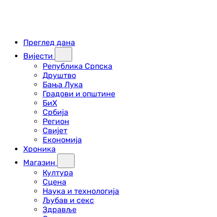
Преглед дана
Вијести
Република Српска
Друштво
Бања Лука
Градови и општине
БиХ
Србија
Регион
Свијет
Економија
Хроника
Магазин
Култура
Сцена
Наука и технологија
Љубав и секс
Здравље