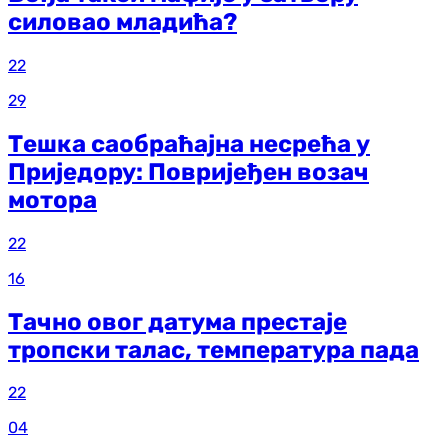
силовао младића?
22
29
Тешка саобраћајна несрећа у
Приједору: Повријеђен возач
мотора
22
16
Тачно овог датума престаје
тропски талас, температура пада
22
04