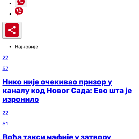
Најновије
22
57
Нико није очекивао призор у
каналу код Новог Сада: Ево шта је
изронило
22
51
Вођа такси мафије у затвору