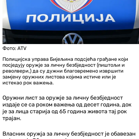
Фото:
ATV
Полицијска управа Бијељина подсјећа грађане који
посједују оружје за личну безбједност (пиштољи и
револвери,) да су дужни благовремено извршити
замјену оружних листова којима истиче или је
истекао рок важења.
Оружни лист за оружје за личну безбједност
издаје се са роком важења од десет година, док
је за лица старија од 65 година живота тај рок
трајан.
Власник оружја за личну безбједност је обавезан