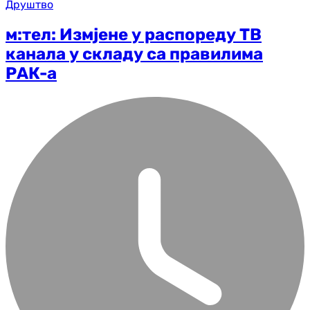
Друштво
м:тел: Измјене у распореду ТВ
канала у складу са правилима
РАК-а