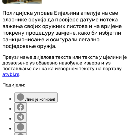
Полицијска управа Бијељина апелује на све
власнике оружја да провјере датуме истека
важења својих оружних листова и на вријеме
покрену процедуру замјене, како би избјегли
санкционисање и осигурали легално
посједовање оружја.
Преузимање дијелова текста или текста у цјелини је
дозвољено уз обавезно навођење извора и уз
постављање линка ка изворном тексту на порталу
atvbl.rs
.
Подијели:
Линк је копиран!