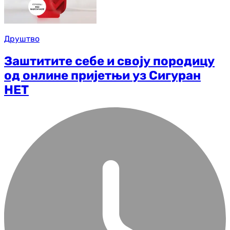
Друштво
Заштитите себе и своју породицу
од онлине пријетњи уз Сигуран
НЕТ