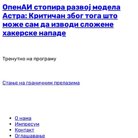
ОпенАИ стопира развој модела
Астра: Критичан због тога што
може сам да изводи сложене
хакерске нападе
Тренутно на програму
Стање на граничним прелазима
О нама
Импресум
Контакт
Оглашавање