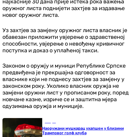
најкасније 30 дана прије истека рока важења
оружног листа поднијети захтјев за издавање
новог оружног листа.
Уз захтјев за замјену оружног листа власник је
обавезан приложити увјерење о здравственој
способности, увјерење о невођењу кривичног
поступка и доказ о уплаћеној такси.
Законом о оружју и муници Републике Српске
предвиђена је прекршајна одговорност за
власнике који не поднесу захтјев за замјену у
законском року. Уколико власник оружја не
замјени оружни лист у прописаном року, поред
новчане казне, изриче се и заштитна мјера
одузимања оружја и муниције.
Свијет
Наоружани мушкарац ухапшен у близини
Трамповог голф клуба