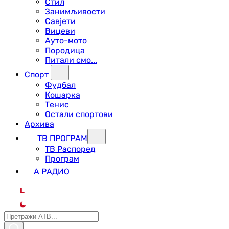
Стил
Занимљивости
Савјети
Вицеви
Ауто-мото
Породица
Питали смо...
Спорт
Фудбал
Кошарка
Тенис
Остали спортови
Архива
ТВ ПРОГРАМ
ТВ Распоред
Програм
А РАДИО
L