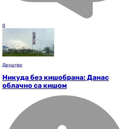
0
Друштво
Никуда без кишобрана: Данас
облачно са кишом